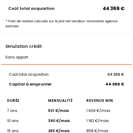
44 369 €
Coût total acquisition
* Frais de notaire calculés sur le prix net vendeur. Honoraires agence
estimés.
Simulation crédit
Sans apport
Coût total acquisition
44 369 €
Capital à emprunter
44 369 €
DURÉE
MENSUALITÉ
REVENUS MIN.
7 ans
531 €/mois
1 609 €/mois
10 ans
390 €/mois
1 182 €/mois
15 ans
283 €/mois
858 €/mois