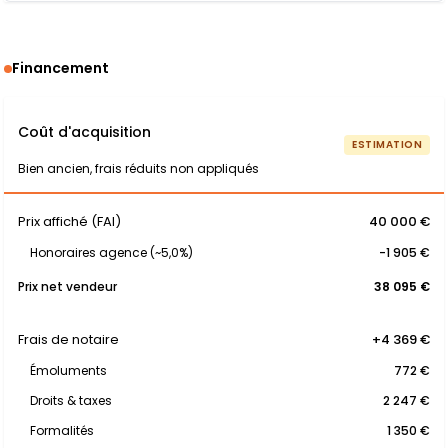
Financement
Coût d'acquisition
ESTIMATION
Bien ancien, frais réduits non appliqués
Prix affiché (FAI)
40 000 €
Honoraires agence (~5,0%)
-1 905 €
Prix net vendeur
38 095 €
Frais de notaire
+4 369 €
Émoluments
772 €
Droits & taxes
2 247 €
Formalités
1 350 €