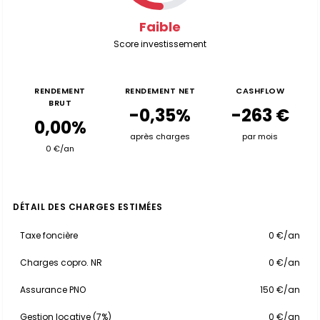
Faible
Score investissement
RENDEMENT
RENDEMENT NET
CASHFLOW
BRUT
-0,35%
-263 €
0,00%
après charges
par mois
0 €/an
DÉTAIL DES CHARGES ESTIMÉES
Taxe foncière
0 €/an
Charges copro. NR
0 €/an
Assurance PNO
150 €/an
Gestion locative (7%)
0 €/an