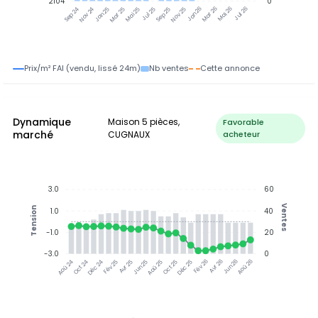
2104
0
Nov 24
Jan 25
Mar 25
Mai 25
Jul 25
Sep 25
Nov 25
Jan 26
Mar 26
Mai 26
Jul 26
Sep 24
Prix/m² FAI (vendu, lissé 24m)
Nb ventes
Cette annonce
Dynamique
Maison 5 pièces,
Favorable
marché
CUGNAUX
acheteur
3.0
60
Ventes
Tension
1.0
40
-1.0
20
-3.0
0
Oct 24
Déc 24
Fév 25
Avr 25
Jun 25
Aoû 25
Oct 25
Déc 25
Fév 26
Avr 26
Jun 26
Aoû 26
Aoû 24