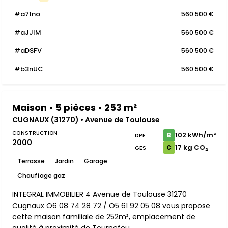
#a71no
560 500 €
#aJJlM
560 500 €
#aDSFV
560 500 €
#b3nUC
560 500 €
Maison • 5 pièces • 253 m²
CUGNAUX (31270) • Avenue de Toulouse
CONSTRUCTION
102 kWh/m²
B
DPE
2000
17 kg CO₂
C
GES
Terrasse
Jardin
Garage
Chauffage gaz
INTEGRAL IMMOBILIER 4 Avenue de Toulouse 31270
Cugnaux O6 08 74 28 72 / O5 61 92 05 08 vous propose
cette maison familiale de 252m², emplacement de