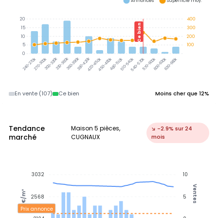
Annonces
Superficie moy.
20
400
Ce bien
15
300
10
200
5
100
0
300-330k
330-360k
360-390k
390-420k
270-300k
420-450k
450-480k
480-510k
510-540k
540-570k
570-600k
600-630k
630-660k
240-270k
En vente (107)
Ce bien
Moins cher que 12%
Tendance
Maison 5 pièces,
↘ -2.9% sur 24
marché
CUGNAUX
mois
3032
10
Ventes
€/m²
2568
5
Prix annonce