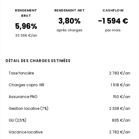
RENDEMENT
RENDEMENT NET
CASHFLOW
BRUT
3,80%
-1 594 €
5,96%
après charges
par mois
33 396 €/an
DÉTAIL DES CHARGES ESTIMÉES
Taxe foncière
2 783 €/an
Charges copro. NR
1 518 €/an
Assurance PNO
150 €/an
Gestion locative (7%)
2 338 €/an
GLI (2,5%)
835 €/an
Vacance locative
2 782 €/an