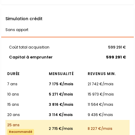
Simulation crédit
Sans apport
Coût total acquisition
599 291 €
Capital à emprunter
599 291 €
DURÉE
MENSUALITÉ
REVENUS MIN.
7 ans
7 175 €/mois
21 742 €/mois
10 ans
5 271 €/mois
15 973 €/mois
15 ans
3 816 €/mois
11 564 €/mois
20 ans
3 114 €/mois
9 436 €/mois
25 ans
2 715 €/mois
8 227 €/mois
Recommandé