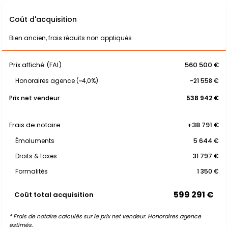
Coût d'acquisition
Bien ancien, frais réduits non appliqués
Prix affiché (FAI)
560 500 €
Honoraires agence (~4,0%)
-21 558 €
Prix net vendeur
538 942 €
Frais de notaire
+38 791 €
Émoluments
5 644 €
Droits & taxes
31 797 €
Formalités
1 350 €
599 291 €
Coût total acquisition
* Frais de notaire calculés sur le prix net vendeur. Honoraires agence
estimés.