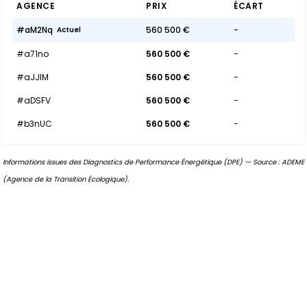
AGENCE
PRIX
ÉCART
#aM2Nq
560 500 €
-
Actuel
#a71no
560 500 €
-
#aJJlM
560 500 €
-
#aDSFV
560 500 €
-
#b3nUC
560 500 €
-
Informations issues des Diagnostics de Performance Énergétique (DPE) — Source : ADEME
(Agence de la Transition Écologique).