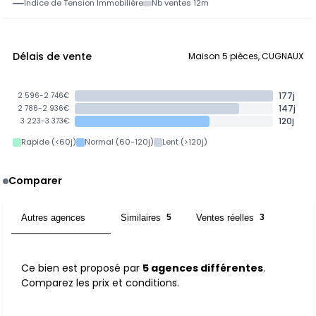
Indice de Tension Immobilière
Nb ventes 12m
Délais de vente
Maison 5 pièces, CUGNAUX
177j
2 596-2 746€
147j
2 786-2 936€
120j
3 223-3 373€
Rapide (<60j)
Normal (60-120j)
Lent (>120j)
Comparer
Autres agences
Similaires
Ventes réelles
5
5
3
Ce bien est proposé par
5 agences différentes
.
Comparez les prix et conditions.