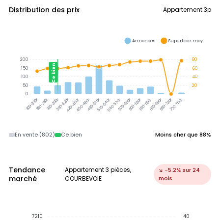
Distribution des prix
Appartement 3p
Annonces
Superficie moy.
200
80
Ce bien
150
60
100
40
50
20
0
330-360k
360-390k
390-420k
300-330k
420-450k
450-480k
480-510k
510-540k
540-570k
570-600k
600-630k
630-660k
660-690k
690-720k
720-750k
En vente (802)
Ce bien
Moins cher que 88%
Tendance
Appartement 3 pièces,
↘ -5.2% sur 24
marché
COURBEVOIE
mois
7210
40