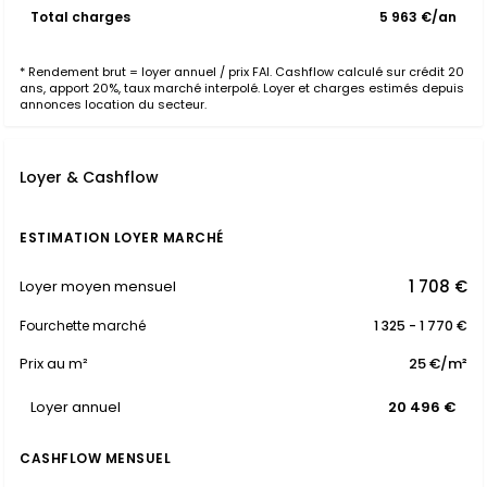
Total charges
5 963 €/an
* Rendement brut = loyer annuel / prix FAI. Cashflow calculé sur crédit 20
ans, apport 20%, taux marché interpolé. Loyer et charges estimés depuis
annonces location du secteur.
Loyer & Cashflow
ESTIMATION LOYER MARCHÉ
1 708 €
Loyer moyen mensuel
Fourchette marché
1 325 - 1 770 €
Prix au m²
25 €/m²
Loyer annuel
20 496 €
CASHFLOW MENSUEL