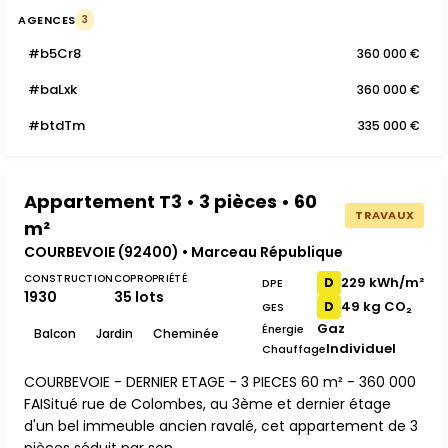
AGENCES
3
#b5Cr8
360 000 €
#baLxk
360 000 €
#btdTm
335 000 €
Appartement T3 • 3 pièces • 60
TRAVAUX
m²
COURBEVOIE (92400) • Marceau République
CONSTRUCTION
COPROPRIÉTÉ
229 kWh/m²
D
DPE
1930
35 lots
49 kg CO₂
D
GES
Gaz
Énergie
Balcon
Jardin
Cheminée
Individuel
Chauffage
COURBEVOIE - DERNIER ETAGE - 3 PIECES 60 m² - 360 000
FAISitué rue de Colombes, au 3ème et dernier étage
d'un bel immeuble ancien ravalé, cet appartement de 3