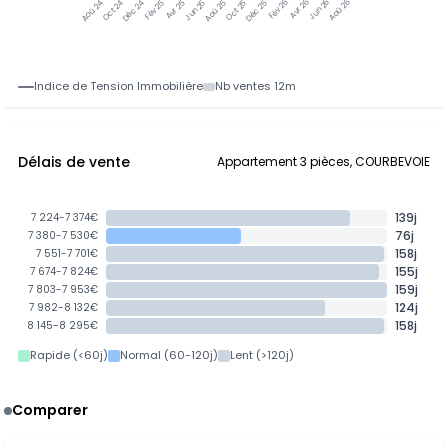
Oct 24
Déc 24
Fév 25
Avr 25
Jun 25
Aoû 25
Oct 25
Déc 25
Fév 26
Avr 26
Jun 26
Aoû 26
Aoû 24
Indice de Tension Immobilière
Nb ventes 12m
Délais de vente
Appartement 3 pièces, COURBEVOIE
139j
7 224-7 374€
76j
7 380-7 530€
158j
7 551-7 701€
155j
7 674-7 824€
159j
7 803-7 953€
124j
7 982-8 132€
158j
8 145-8 295€
Rapide (<60j)
Normal (60-120j)
Lent (>120j)
Comparer