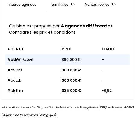
Autres agences
Similaires
Ventes réelles
4
15
15
Ce bien est proposé par
4 agences différentes
.
Comparez les prix et conditions.
AGENCE
PRIX
ÉCART
#bkIrW
360 000 €
-
Actuel
#b5Cr8
360 000 €
-
#baLxk
360 000 €
-
#btdTm
335 000 €
-6,9%
Informations issues des Diagnostics de Performance Énergétique (DPE) — Source : ADEME
(Agence de la Transition Écologique).