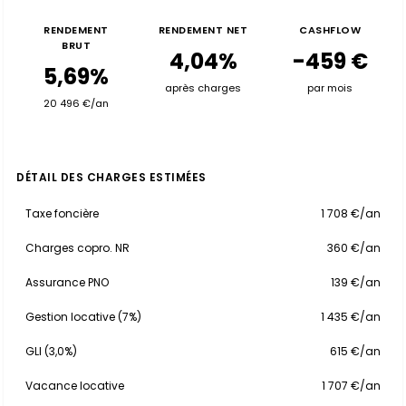
RENDEMENT
RENDEMENT NET
CASHFLOW
BRUT
4,04%
-459 €
5,69%
après charges
par mois
20 496 €/an
DÉTAIL DES CHARGES ESTIMÉES
Taxe foncière
1 708 €/an
Charges copro. NR
360 €/an
Assurance PNO
139 €/an
Gestion locative (7%)
1 435 €/an
GLI (3,0%)
615 €/an
Vacance locative
1 707 €/an