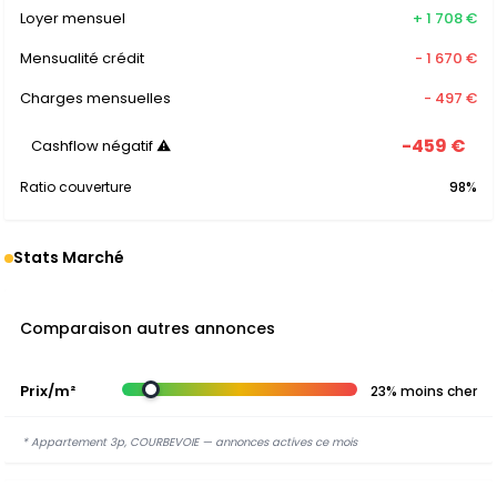
Loyer mensuel
+ 1 708 €
Mensualité crédit
- 1 670 €
Charges mensuelles
- 497 €
-459 €
Cashflow négatif ⚠
Ratio couverture
98%
Stats Marché
Comparaison autres annonces
Prix/m²
23% moins cher
* Appartement 3p, COURBEVOIE — annonces actives ce mois