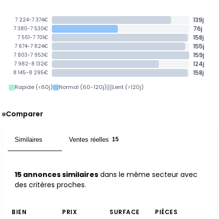
139j
7 224-7 374€
76j
7 380-7 530€
158j
7 551-7 701€
155j
7 674-7 824€
159j
7 803-7 953€
124j
7 982-8 132€
158j
8 145-8 295€
Rapide (<60j)
Normal (60-120j)
Lent (>120j)
Comparer
Similaires
Ventes réelles
15
15
15 annonces similaires
dans le même secteur avec
des critères proches.
BIEN
PRIX
SURFACE
PIÈCES