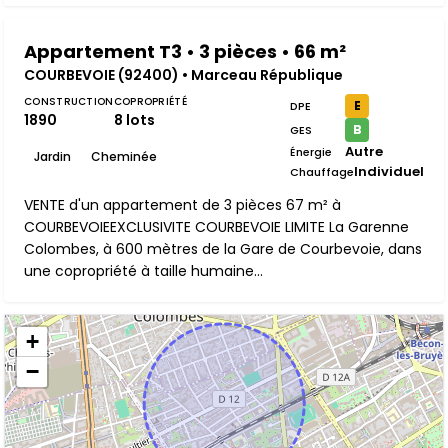
Appartement T3 • 3 pièces • 66 m²
COURBEVOIE (92400) • Marceau République
CONSTRUCTION
COPROPRIÉTÉ
E
DPE
1890
8 lots
B
GES
Autre
Énergie
Jardin
Cheminée
Individuel
Chauffage
VENTE d'un appartement de 3 pièces 67 m² à
COURBEVOIEEXCLUSIVITE COURBEVOIE LIMITE La Garenne
Colombes, à 600 mètres de la Gare de Courbevoie, dans
une copropriété à taille humaine...
+
−