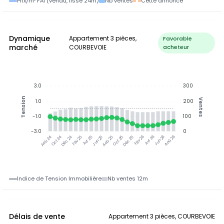
Prix/m² FAI (vendu, lissé 24m)
Nb ventes
Cette annonce
Dynamique
Appartement 3 pièces,
Favorable
marché
COURBEVOIE
acheteur
3.0
300
Tension
Ventes
1.0
200
-1.0
100
-3.0
0
Oct 24
Déc 24
Fév 25
Avr 25
Jun 25
Aoû 25
Oct 25
Déc 25
Fév 26
Avr 26
Jun 26
Aoû 26
Aoû 24
Indice de Tension Immobilière
Nb ventes 12m
Délais de vente
Appartement 3 pièces, COURBEVOIE