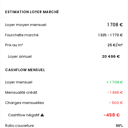
ESTIMATION LOYER MARCHÉ
1 708 €
Loyer moyen mensuel
Fourchette marché
1 325 - 1 770 €
Prix au m²
25 €/m²
Loyer annuel
20 496 €
CASHFLOW MENSUEL
Loyer mensuel
+ 1 708 €
Mensualité crédit
- 1 665 €
Charges mensuelles
- 500 €
-458 €
Cashflow négatif ⚠
Ratio couverture
98%