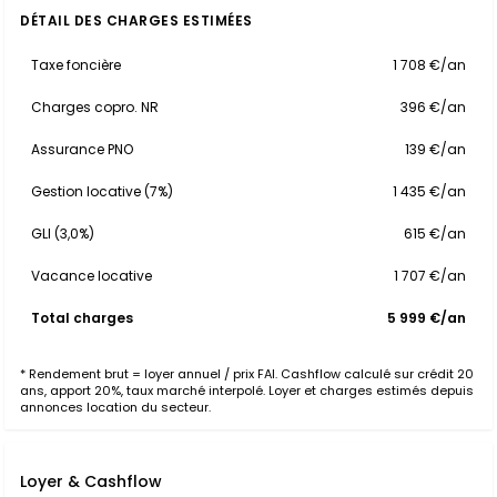
DÉTAIL DES CHARGES ESTIMÉES
Taxe foncière
1 708 €/an
Charges copro. NR
396 €/an
Assurance PNO
139 €/an
Gestion locative (7%)
1 435 €/an
GLI (3,0%)
615 €/an
Vacance locative
1 707 €/an
Total charges
5 999 €/an
* Rendement brut = loyer annuel / prix FAI. Cashflow calculé sur crédit 20
ans, apport 20%, taux marché interpolé. Loyer et charges estimés depuis
annonces location du secteur.
Loyer & Cashflow