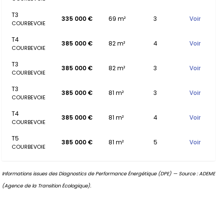
T3
335 000 €
69 m²
3
Voir
COURBEVOIE
T4
385 000 €
82 m²
4
Voir
COURBEVOIE
T3
385 000 €
82 m²
3
Voir
COURBEVOIE
T3
385 000 €
81 m²
3
Voir
COURBEVOIE
T4
385 000 €
81 m²
4
Voir
COURBEVOIE
T5
385 000 €
81 m²
5
Voir
COURBEVOIE
Informations issues des Diagnostics de Performance Énergétique (DPE) — Source : ADEME
(Agence de la Transition Écologique).