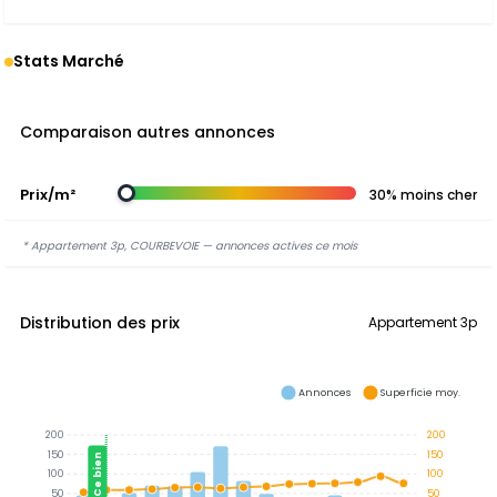
Stats Marché
Comparaison autres annonces
Prix/m²
30% moins cher
* Appartement 3p, COURBEVOIE — annonces actives ce mois
Distribution des prix
Appartement 3p
Annonces
Superficie moy.
200
200
150
150
Ce bien
100
100
50
50