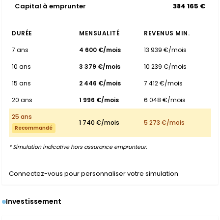
Capital à emprunter
384 165 €
DURÉE
MENSUALITÉ
REVENUS MIN.
7 ans
4 600 €/mois
13 939 €/mois
10 ans
3 379 €/mois
10 239 €/mois
15 ans
2 446 €/mois
7 412 €/mois
20 ans
1 996 €/mois
6 048 €/mois
25 ans
1 740 €/mois
5 273 €/mois
Recommandé
* Simulation indicative hors assurance emprunteur.
Connectez-vous pour personnaliser votre simulation
Investissement