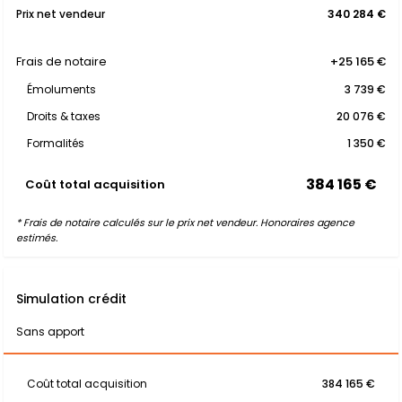
Prix net vendeur
340 284 €
Frais de notaire
+25 165 €
Émoluments
3 739 €
Droits & taxes
20 076 €
Formalités
1 350 €
384 165 €
Coût total acquisition
* Frais de notaire calculés sur le prix net vendeur. Honoraires agence
estimés.
Simulation crédit
Sans apport
Coût total acquisition
384 165 €