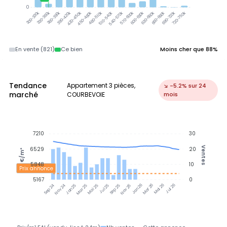
0
330-360k
360-390k
390-420k
300-330k
420-450k
450-480k
480-510k
510-540k
540-570k
570-600k
600-630k
630-660k
660-690k
690-720k
720-750k
En vente (821)
Ce bien
Moins cher que 88%
Tendance
Appartement 3 pièces,
↘ -5.2% sur 24
marché
COURBEVOIE
mois
7210
30
Ventes
6529
20
€/m²
5848
10
Prix annonce
5167
0
Nov 24
Jan 25
Mar 25
Mai 25
Jul 25
Sep 25
Nov 25
Jan 26
Mar 26
Mai 26
Jul 26
Sep 24