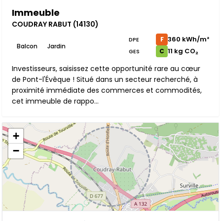
Immeuble
COUDRAY RABUT (14130)
360 kWh/m²
F
DPE
Balcon
Jardin
11 kg CO₂
C
GES
Investisseurs, saisissez cette opportunité rare au cœur
de Pont-l'Évêque ! Situé dans un secteur recherché, à
proximité immédiate des commerces et commodités,
cet immeuble de rappo...
+
−