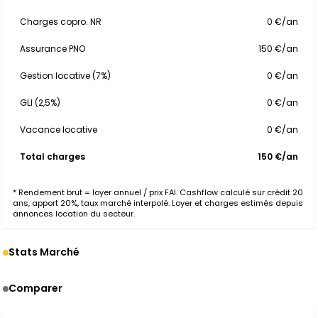
Charges copro. NR
0 €/an
Assurance PNO
150 €/an
Gestion locative (7%)
0 €/an
GLI (2,5%)
0 €/an
Vacance locative
0 €/an
Total charges
150 €/an
* Rendement brut = loyer annuel / prix FAI. Cashflow calculé sur crédit 20
ans, apport 20%, taux marché interpolé. Loyer et charges estimés depuis
annonces location du secteur.
Stats Marché
Comparer