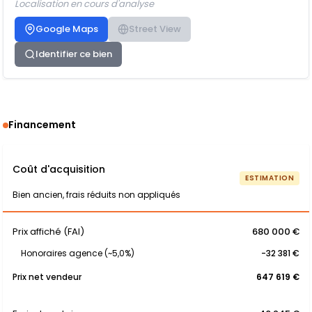
Localisation en cours d'analyse
Google Maps
Street View
Identifier ce bien
Financement
Coût d'acquisition
ESTIMATION
Bien ancien, frais réduits non appliqués
Prix affiché (FAI)
680 000 €
Honoraires agence (~5,0%)
-32 381 €
Prix net vendeur
647 619 €