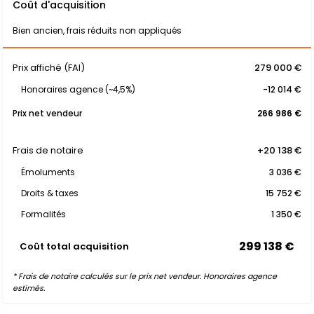
Coût d'acquisition
Bien ancien, frais réduits non appliqués
Prix affiché (FAI)
279 000 €
Honoraires agence (~4,5%)
-12 014 €
Prix net vendeur
266 986 €
Frais de notaire
+20 138 €
Émoluments
3 036 €
Droits & taxes
15 752 €
Formalités
1 350 €
299 138 €
Coût total acquisition
* Frais de notaire calculés sur le prix net vendeur. Honoraires agence
estimés.