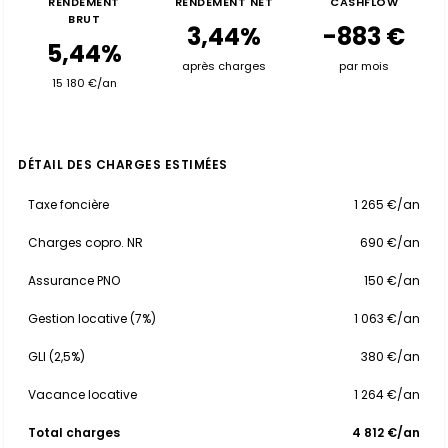
RENDEMENT
RENDEMENT NET
CASHFLOW
BRUT
3,44%
-883 €
5,44%
après charges
par mois
15 180 €/an
DÉTAIL DES CHARGES ESTIMÉES
Taxe foncière
1 265 €/an
Charges copro. NR
690 €/an
Assurance PNO
150 €/an
Gestion locative (7%)
1 063 €/an
GLI (2,5%)
380 €/an
Vacance locative
1 264 €/an
Total charges
4 812 €/an