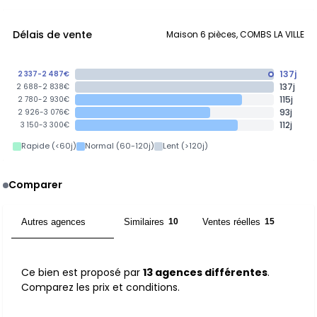
Délais de vente
Maison 6 pièces, COMBS LA VILLE
137j
2 337-2 487€
137j
2 688-2 838€
115j
2 780-2 930€
93j
2 926-3 076€
112j
3 150-3 300€
Rapide (<60j)
Normal (60-120j)
Lent (>120j)
Comparer
Autres agences
Similaires
Ventes réelles
13
10
15
Ce bien est proposé par
13 agences différentes
.
Comparez les prix et conditions.