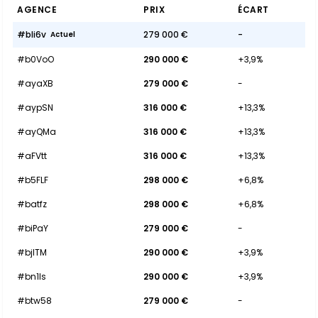
AGENCE
PRIX
ÉCART
#bli6v
279 000 €
-
Actuel
#b0VoO
290 000 €
+3,9%
#ayaXB
279 000 €
-
#aypSN
316 000 €
+13,3%
#ayQMa
316 000 €
+13,3%
#aFVtt
316 000 €
+13,3%
#b5FLF
298 000 €
+6,8%
#batfz
298 000 €
+6,8%
#biPaY
279 000 €
-
#bjITM
290 000 €
+3,9%
#bn1ls
290 000 €
+3,9%
#btw58
279 000 €
-