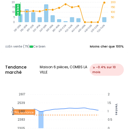
20
200
Ce bien
15
150
10
100
5
50
0
300-320k
320-340k
340-360k
360-380k
380-400k
280-300k
400-420k
420-440k
440-460k
460-480k
480-500k
500-520k
520-540k
260-280k
En vente (79)
Ce bien
Moins cher que 100%
Tendance
Maison 6 pièces, COMBS LA
↘ -0.4% sur 10
marché
VILLE
mois
2617
2
2539
1.5
Ventes
€/m²
2461
1
Prix annonce
2383
0.5
2305
0