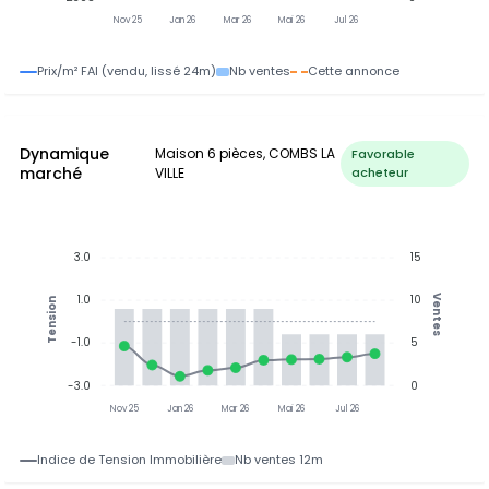
Nov 25
Jan 26
Mar 26
Mai 26
Jul 26
Prix/m² FAI (vendu, lissé 24m)
Nb ventes
Cette annonce
Dynamique
Maison 6 pièces, COMBS LA
Favorable
marché
VILLE
acheteur
3.0
15
1.0
10
Ventes
Tension
-1.0
5
-3.0
0
Nov 25
Jan 26
Mar 26
Mai 26
Jul 26
Indice de Tension Immobilière
Nb ventes 12m