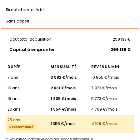
Simulation crédit
Sans apport
Coût total acquisition
299 138 €
Capital à emprunter
299 138 €
DURÉE
MENSUALITÉ
REVENUS MIN.
7 ans
3 582 €/mois
10 855 €/mois
10 ans
2 631 €/mois
7 973 €/mois
15 ans
1 905 €/mois
5 773 €/mois
20 ans
1 554 €/mois
4 709 €/mois
25 ans
1 355 €/mois
4 106 €/mois
Recommandé
* Simulation indicative hors assurance emprunteur.