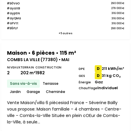
#b0VoO
290 000 €
#ayaXB
279 000 €
#aypSN
316 000 €
#ayQMa
316 000 €
#aFVtt
316 000 €
#b5FLF
298 000 €
+5 autres
Maison • 6 pièces • 115 m²
COMBS LA VILLE (77380) • MAI
NIVEAUX
TERRAIN
CONSTRUCTION
211 kWh/m²
D
DPE
2
202 m²
1982
31 kg CO₂
D
GES
Gaz
Énergie
Sans vis-à-vis
Terrasse
Individuel
Chauffage
Jardin
Garage
Cheminée
Vente Maison/villa 6 piècesiad France - Séverine Bailly
vous propose: Maison familiale – 4 chambres – Centre-
ville – Combs-la-Ville Située en plein cOEur de Combs-
la-Ville, à seule...