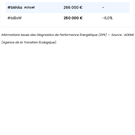
#bkHAa
266 000 €
-
Actuel
#biBxW
250 000 €
-6,0%
Informations issues des Diagnostics de Performance Énergétique (DPE) — Source : ADEME
(Agence de la Transition Écologique).