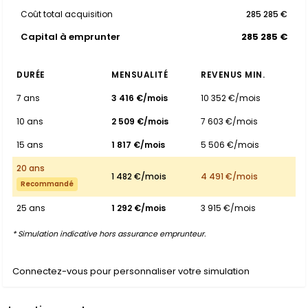
Coût total acquisition
285 285 €
Capital à emprunter
285 285 €
DURÉE
MENSUALITÉ
REVENUS MIN.
7 ans
3 416 €/mois
10 352 €/mois
10 ans
2 509 €/mois
7 603 €/mois
15 ans
1 817 €/mois
5 506 €/mois
20 ans
1 482 €/mois
4 491 €/mois
Recommandé
25 ans
1 292 €/mois
3 915 €/mois
* Simulation indicative hors assurance emprunteur.
Connectez-vous pour personnaliser votre simulation