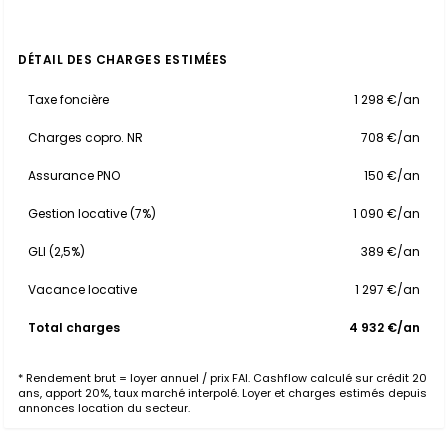
DÉTAIL DES CHARGES ESTIMÉES
Taxe foncière
1 298 €/an
Charges copro. NR
708 €/an
Assurance PNO
150 €/an
Gestion locative (7%)
1 090 €/an
GLI (2,5%)
389 €/an
Vacance locative
1 297 €/an
Total charges
4 932 €/an
* Rendement brut = loyer annuel / prix FAI. Cashflow calculé sur crédit 20
ans, apport 20%, taux marché interpolé. Loyer et charges estimés depuis
annonces location du secteur.