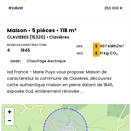
#biBxW
250 000 €
Maison • 5 pièces • 118 m²
CLAVIERES (15320) • Clavières
NIVEAUX
CONSTRUCTION
307 kWh/m²
E
DPE
4
1845
11 kg CO₂
E
GES
Jardin
Chauffage électrique
iad France - Marie Puyo vous propose: Maison de
caractèreSur la commune de Clavières, découvrez
cette authentique maison en pierre datant de 1845,
exposée Sud, entièrement rénovée ...
+
−