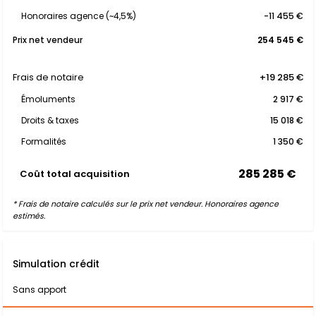
Honoraires agence (~4,5%)
-11 455 €
Prix net vendeur
254 545 €
Frais de notaire
+19 285 €
Émoluments
2 917 €
Droits & taxes
15 018 €
Formalités
1 350 €
285 285 €
Coût total acquisition
* Frais de notaire calculés sur le prix net vendeur. Honoraires agence
estimés.
Simulation crédit
Sans apport