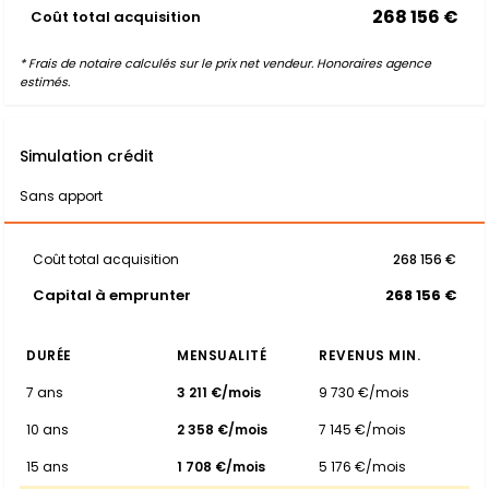
268 156 €
Coût total acquisition
* Frais de notaire calculés sur le prix net vendeur. Honoraires agence
estimés.
Simulation crédit
Sans apport
Coût total acquisition
268 156 €
Capital à emprunter
268 156 €
DURÉE
MENSUALITÉ
REVENUS MIN.
7 ans
3 211 €/mois
9 730 €/mois
10 ans
2 358 €/mois
7 145 €/mois
15 ans
1 708 €/mois
5 176 €/mois