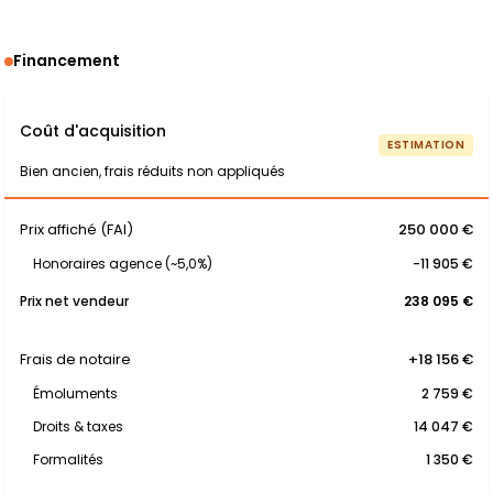
Financement
Coût d'acquisition
ESTIMATION
Bien ancien, frais réduits non appliqués
Prix affiché (FAI)
250 000 €
Honoraires agence (~5,0%)
-11 905 €
Prix net vendeur
238 095 €
Frais de notaire
+18 156 €
Émoluments
2 759 €
Droits & taxes
14 047 €
Formalités
1 350 €