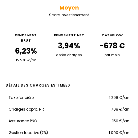
Moyen
Score investissement
RENDEMENT
RENDEMENT NET
CASHFLOW
BRUT
3,94%
-678 €
6,23%
après charges
par mois
15 576 €/an
DÉTAIL DES CHARGES ESTIMÉES
Taxe foncière
1 298 €/an
Charges copro. NR
708 €/an
Assurance PNO
150 €/an
Gestion locative (7%)
1 090 €/an