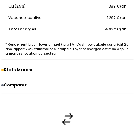
GLI (2,5%)
389 €/an
Vacance locative
1 297 €/an
Total charges
4 932 €/an
* Rendement brut = loyer annuel / prix FAI. Cashflow calculé sur crédit 20
ans, apport 20%, taux marché interpolé. Loyer et charges estimés depuis
annonces location du secteur.
Stats Marché
Comparer