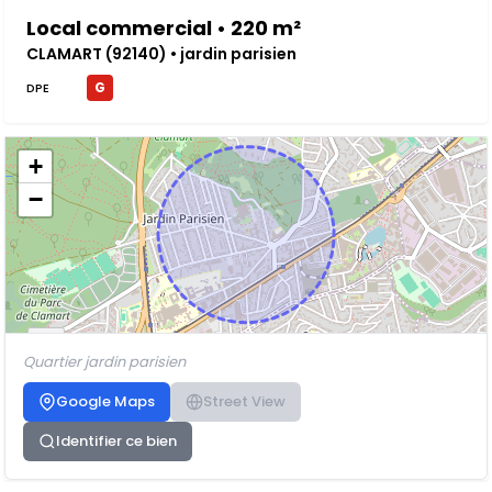
Local commercial • 220 m²
CLAMART (92140) • jardin parisien
G
DPE
+
−
Quartier jardin parisien
Google Maps
Street View
Identifier ce bien