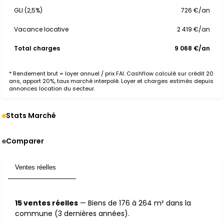
GLI (2,5%)
726 €/an
Vacance locative
2 419 €/an
Total charges
9 068 €/an
* Rendement brut = loyer annuel / prix FAI. Cashflow calculé sur crédit 20
ans, apport 20%, taux marché interpolé. Loyer et charges estimés depuis
annonces location du secteur.
Stats Marché
Comparer
Ventes réelles
15
15 ventes réelles
— Biens de 176 à 264 m² dans la
commune (3 dernières années).