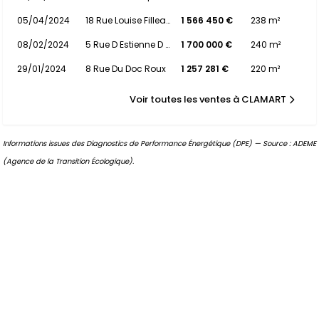
05/04/2024
18 Rue Louise Filleaux Tiger
1 566 450 €
238 m²
08/02/2024
5 Rue D Estienne D Orves
1 700 000 €
240 m²
29/01/2024
8 Rue Du Doc Roux
1 257 281 €
220 m²
Voir toutes les ventes à CLAMART
Informations issues des Diagnostics de Performance Énergétique (DPE) — Source : ADEME
(Agence de la Transition Écologique).