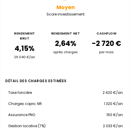
Moyen
Score investissement
RENDEMENT
RENDEMENT NET
CASHFLOW
BRUT
2,64%
-2 720 €
4,15%
après charges
par mois
29 040 €/an
DÉTAIL DES CHARGES ESTIMÉES
Taxe foncière
2 420 €/an
Charges copro. NR
1 320 €/an
Assurance PNO
150 €/an
Gestion locative (7%)
2 033 €/an