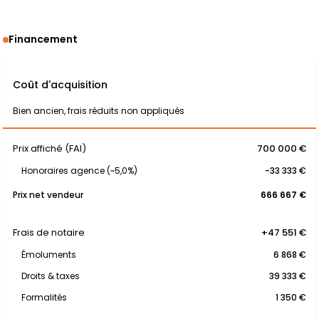
Financement
Coût d'acquisition
Bien ancien, frais réduits non appliqués
Prix affiché (FAI)
700 000 €
Honoraires agence (~5,0%)
-33 333 €
Prix net vendeur
666 667 €
Frais de notaire
+47 551 €
Émoluments
6 868 €
Droits & taxes
39 333 €
Formalités
1 350 €