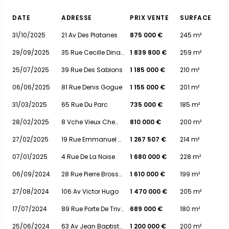
DATE
ADRESSE
PRIX VENTE
SURFACE
31/10/2025
21 Av Des Platanes
875 000 €
245 m²
29/09/2025
35 Rue Cecille Dinant
1 839 800 €
259 m²
25/07/2025
39 Rue Des Sablons
1 185 000 €
210 m²
06/06/2025
81 Rue Denis Gogue
1 155 000 €
201 m²
31/03/2025
65 Rue Du Parc
735 000 €
185 m²
28/02/2025
8 Vche Vieux Chemin De Fleury
810 000 €
200 m²
27/02/2025
19 Rue Emmanuel Sarty
1 267 507 €
214 m²
07/01/2025
4 Rue De La Noise
1 680 000 €
228 m²
06/09/2024
28 Rue Pierre Brossolette
1 610 000 €
199 m²
27/08/2024
106 Av Victor Hugo
1 470 000 €
205 m²
17/07/2024
89 Rue Porte De Trivaux
689 000 €
180 m²
25/06/2024
63 Av Jean Baptiste Clement
1 200 000 €
200 m²