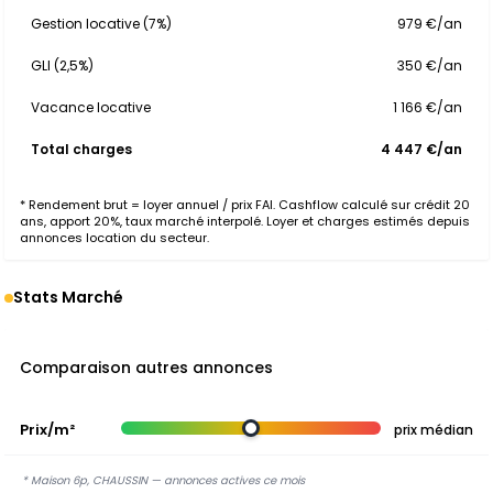
Gestion locative (7%)
979 €/an
GLI (2,5%)
350 €/an
Vacance locative
1 166 €/an
Total charges
4 447 €/an
* Rendement brut = loyer annuel / prix FAI. Cashflow calculé sur crédit 20
ans, apport 20%, taux marché interpolé. Loyer et charges estimés depuis
annonces location du secteur.
Stats Marché
Comparaison autres annonces
Prix/m²
prix médian
* Maison 6p, CHAUSSIN — annonces actives ce mois