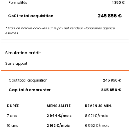
Formalités
1 350 €
245 856 €
Coût total acquisition
* Frais de notaire calculés sur le prix net vendeur. Honoraires agence
estimés.
Simulation crédit
Sans apport
Coût total acquisition
245 856 €
Capital à emprunter
245 856 €
DURÉE
MENSUALITÉ
REVENUS MIN.
7 ans
2 944 €/mois
8 921 €/mois
10 ans
2 162 €/mois
6 552 €/mois