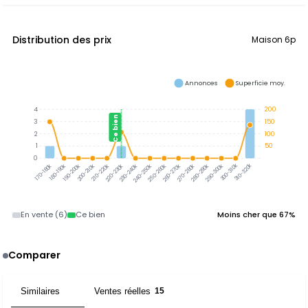
Distribution des prix
Maison 6p
Annonces
Superficie moy.
4
200
Ce bien
3
150
2
100
1
50
0
300-310k
310-320k
180-190k
190-200k
200-210k
210-220k
220-230k
230-240k
240-250k
250-260k
260-270k
270-280k
280-290k
290-300k
170-180k
En vente (6)
Ce bien
Moins cher que 67%
Comparer
Similaires
Ventes réelles
3
15