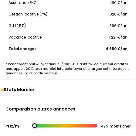
Assurance PNO
150 €/an
Gestion locative (7%)
1 026 €/an
GLI (2,5%)
366 €/an
Vacance locative
1 221 €/an
Total charges
4 650 €/an
* Rendement brut = loyer annuel / prix FAI. Cashflow calculé sur crédit 20
ans, apport 20%, taux marché interpolé. Loyer et charges estimés depuis
annonces location du secteur.
Stats Marché
Comparaison autres annonces
Prix/m²
42% moins cher