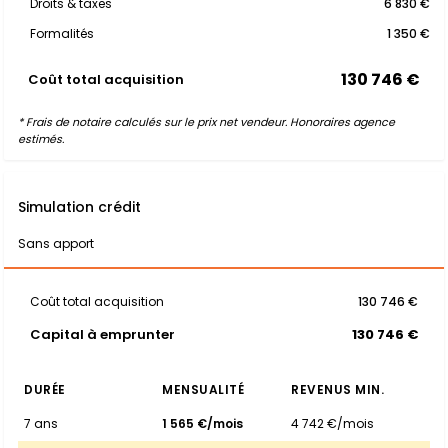
Droits & taxes
6 830 €
Formalités
1 350 €
130 746 €
Coût total acquisition
* Frais de notaire calculés sur le prix net vendeur. Honoraires agence
estimés.
Simulation crédit
Sans apport
Coût total acquisition
130 746 €
Capital à emprunter
130 746 €
DURÉE
MENSUALITÉ
REVENUS MIN.
7 ans
1 565 €/mois
4 742 €/mois