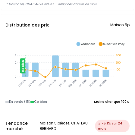
* Maison 5p, CHATEAU BERNARD — annonces actives ce mois
Distribution des prix
Maison 5p
Annonces
Superficie moy.
3
300
Ce bien
2
200
1
100
0
120-140k
140-160k
160-180k
180-200k
200-220k
220-240k
240-260k
260-280k
280-300k
En vente (15)
Ce bien
Moins cher que 100%
Tendance
Maison 5 pièces, CHATEAU
↘ -5.1% sur 24
marché
BERNARD
mois