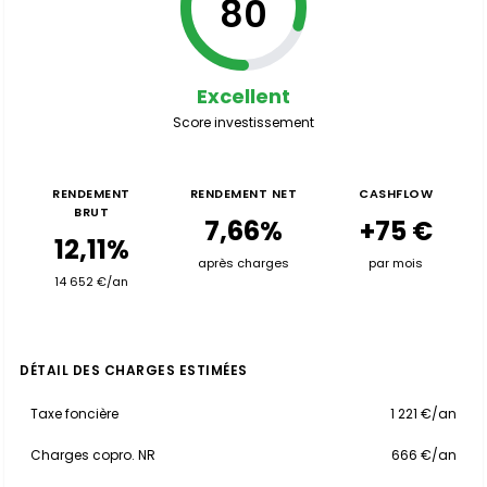
80
Excellent
Score investissement
RENDEMENT
RENDEMENT NET
CASHFLOW
BRUT
7,66%
+75 €
12,11%
après charges
par mois
14 652 €/an
DÉTAIL DES CHARGES ESTIMÉES
Taxe foncière
1 221 €/an
Charges copro. NR
666 €/an