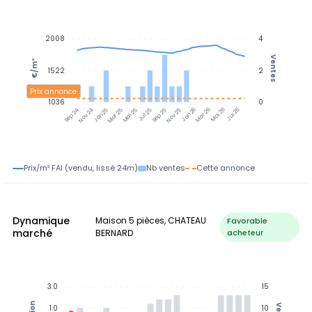
2008
4
Ventes
€/m²
1522
2
Prix annonce
1036
0
Nov 24
Jan 25
Mar 25
Mai 25
Jul 25
Sep 25
Nov 25
Jan 26
Mar 26
Mai 26
Jul 26
Sep 24
Prix/m² FAI (vendu, lissé 24m)
Nb ventes
Cette annonce
Dynamique
Maison 5 pièces, CHATEAU
Favorable
marché
BERNARD
acheteur
3.0
15
1.0
10