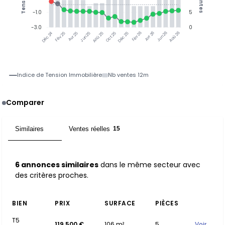
Tension
Ventes
-1.0
5
-3.0
0
Fév 25
Avr 25
Jun 25
Aoû 25
Oct 25
Déc 25
Fév 26
Avr 26
Jun 26
Aoû 26
Déc 24
Indice de Tension Immobilière
Nb ventes 12m
Comparer
Similaires
Ventes réelles
6
15
6 annonces similaires
dans le même secteur avec
des critères proches.
BIEN
PRIX
SURFACE
PIÈCES
T5
119 500 €
106 m²
5
Voir