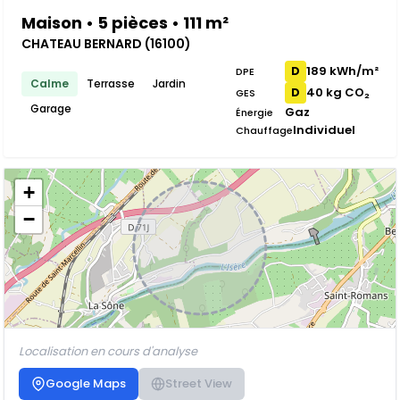
Maison • 5 pièces • 111 m²
CHATEAU BERNARD (16100)
189 kWh/m²
D
DPE
Calme
Terrasse
Jardin
40 kg CO₂
D
GES
Garage
Gaz
Énergie
Individuel
Chauffage
+
−
Localisation en cours d'analyse
Google Maps
Street View