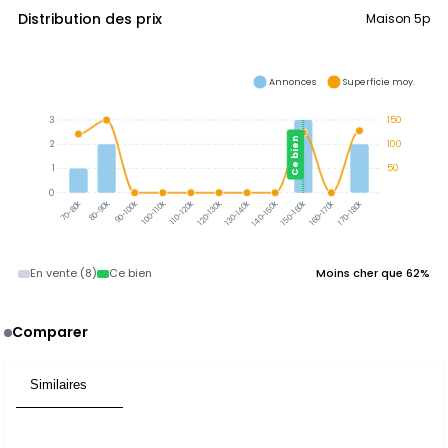
Distribution des prix
Maison 5p
Annonces
Superficie moy.
3
150
Ce bien
2
100
1
50
0
80-90k
90-100k
100-110k
110-120k
120-130k
130-140k
140-150k
150-160k
160-170k
170-180k
70-80k
En vente (8)
Ce bien
Moins cher que 62%
Comparer
Similaires
1