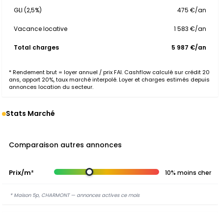
GLI (2,5%)
475 €/an
Vacance locative
1 583 €/an
Total charges
5 987 €/an
* Rendement brut = loyer annuel / prix FAI. Cashflow calculé sur crédit 20
ans, apport 20%, taux marché interpolé. Loyer et charges estimés depuis
annonces location du secteur.
Stats Marché
Comparaison autres annonces
Prix/m²
10% moins cher
* Maison 5p, CHARMONT — annonces actives ce mois