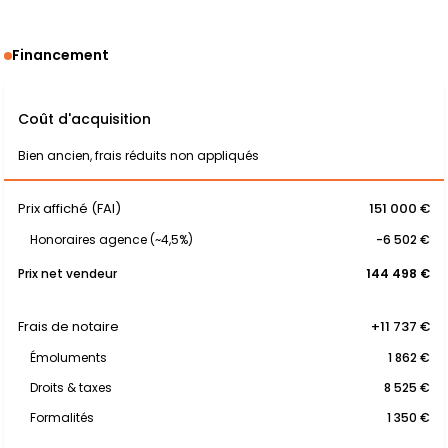
Financement
Coût d'acquisition
Bien ancien, frais réduits non appliqués
Prix affiché (FAI)
151 000 €
Honoraires agence (~4,5%)
-6 502 €
Prix net vendeur
144 498 €
Frais de notaire
+11 737 €
Émoluments
1 862 €
Droits & taxes
8 525 €
Formalités
1 350 €