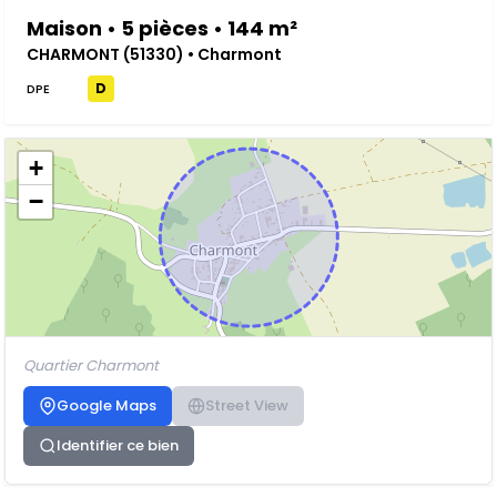
Maison • 5 pièces • 144 m²
CHARMONT (51330) • Charmont
D
DPE
+
−
Quartier Charmont
Google Maps
Street View
Identifier ce bien