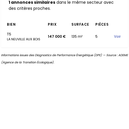
1 annonces similaires
dans le même secteur avec
des critères proches.
BIEN
PRIX
SURFACE
PIÈCES
T5
147 000 €
135 m²
5
Voir
LA NEUVILLE AUX BOIS
Informations issues des Diagnostics de Performance Énergétique (DPE) — Source : ADEME
(Agence de la Transition Écologique).