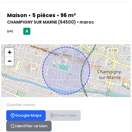
Maison • 5 pièces • 96 m²
CHAMPIGNY SUR MARNE (94500) • maroc
A
DPE
+
−
Quartier maroc
Google Maps
Street View
Identifier ce bien