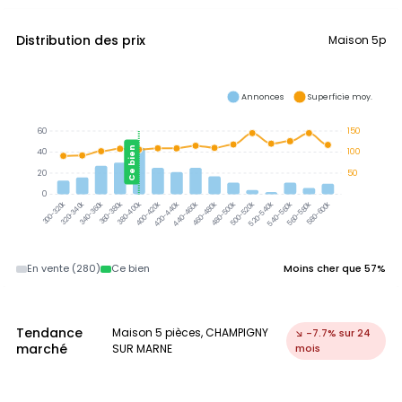
Distribution des prix
Maison 5p
Annonces
Superficie moy.
60
150
Ce bien
40
100
20
50
0
320-340k
340-360k
360-380k
380-400k
300-320k
400-420k
420-440k
440-460k
460-480k
480-500k
500-520k
520-540k
540-560k
560-580k
580-600k
En vente (280)
Ce bien
Moins cher que 57%
Tendance
Maison 5 pièces, CHAMPIGNY
↘ -7.7% sur 24
marché
SUR MARNE
mois