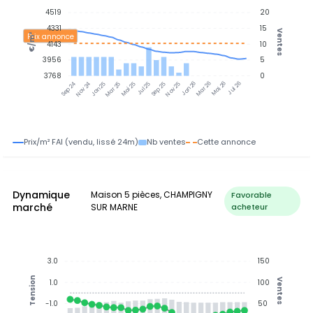
4519
20
4331
15
Ventes
Prix annonce
€/m²
4143
10
3956
5
3768
0
Nov 24
Jan 25
Mar 25
Mai 25
Jul 25
Sep 25
Nov 25
Jan 26
Mar 26
Mai 26
Jul 26
Sep 24
Prix/m² FAI (vendu, lissé 24m)
Nb ventes
Cette annonce
Dynamique
Maison 5 pièces, CHAMPIGNY
Favorable
marché
SUR MARNE
acheteur
3.0
150
Tension
Ventes
1.0
100
-1.0
50