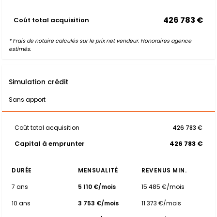
426 783 €
Coût total acquisition
* Frais de notaire calculés sur le prix net vendeur. Honoraires agence
estimés.
Simulation crédit
Sans apport
Coût total acquisition
426 783 €
Capital à emprunter
426 783 €
DURÉE
MENSUALITÉ
REVENUS MIN.
7 ans
5 110 €/mois
15 485 €/mois
10 ans
3 753 €/mois
11 373 €/mois