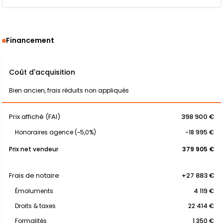
Financement
Coût d'acquisition
Bien ancien, frais réduits non appliqués
Prix affiché (FAI)
398 900 €
Honoraires agence (~5,0%)
-18 995 €
Prix net vendeur
379 905 €
Frais de notaire
+27 883 €
Émoluments
4 119 €
Droits & taxes
22 414 €
Formalités
1 350 €