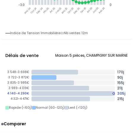
-3.0
0
Oct 24
Déc 24
Fév 25
Avr 25
Jun 25
Aoû 25
Oct 25
Déc 25
Avr 26
Jun 26
Aoû 26
Aoû 24
Fév 26
Indice de Tension Immobilière
Nb ventes 12m
Délais de vente
Maison 5 pièces, CHAMPIGNY SUR MARNE
170j
3 548-3 698€
90j
3 722-3 872€
155j
3 835-3 985€
211j
3 989-4 139€
305j
4 140-4 290€
215j
4 321-4 471€
Rapide (<60j)
Normal (60-120j)
Lent (>120j)
Comparer