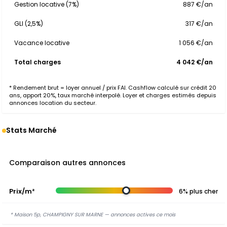
Gestion locative (7%)
887 €/an
GLI (2,5%)
317 €/an
Vacance locative
1 056 €/an
Total charges
4 042 €/an
* Rendement brut = loyer annuel / prix FAI. Cashflow calculé sur crédit 20
ans, apport 20%, taux marché interpolé. Loyer et charges estimés depuis
annonces location du secteur.
Stats Marché
Comparaison autres annonces
Prix/m²
6% plus cher
* Maison 5p, CHAMPIGNY SUR MARNE — annonces actives ce mois