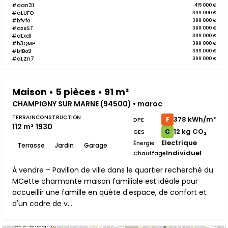
#aan31
415 000 €
#aLUFO
399 000 €
#bfvfo
399 000 €
#axeST
399 000 €
#aLxdI
399 000 €
#b3QMP
399 000 €
#bfBo9
399 000 €
#aLZn7
399 000 €
Maison • 5 pièces • 91 m²
CHAMPIGNY SUR MARNE (94500) • maroc
TERRAIN
CONSTRUCTION
378 kWh/m²
F
DPE
112 m²
1930
12 kg CO₂
C
GES
Electrique
Énergie
Terrasse
Jardin
Garage
Individuel
Chauffage
À vendre – Pavillon de ville dans le quartier recherché du
MCette charmante maison familiale est idéale pour
accueillir une famille en quête d'espace, de confort et
d'un cadre de v...