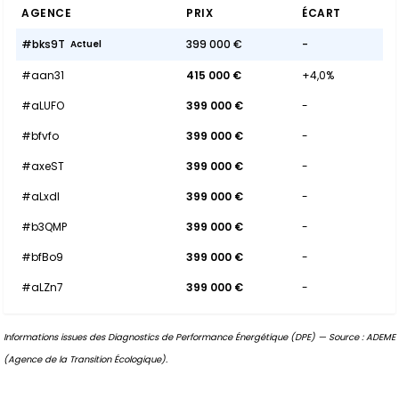
AGENCE
PRIX
ÉCART
#bks9T
399 000 €
-
Actuel
#aan31
415 000 €
+4,0%
#aLUFO
399 000 €
-
#bfvfo
399 000 €
-
#axeST
399 000 €
-
#aLxdI
399 000 €
-
#b3QMP
399 000 €
-
#bfBo9
399 000 €
-
#aLZn7
399 000 €
-
Informations issues des Diagnostics de Performance Énergétique (DPE) — Source : ADEME
(Agence de la Transition Écologique).