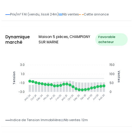
Prix/m² FAI (vendu, lissé 24m)
Nb ventes
Cette annonce
Dynamique
Maison 5 pièces, CHAMPIGNY
Favorable
marché
SUR MARNE
acheteur
3.0
150
Ventes
Tension
1.0
100
-1.0
50
-3.0
0
Oct 24
Déc 24
Fév 25
Avr 25
Jun 25
Aoû 25
Oct 25
Déc 25
Avr 26
Jun 26
Aoû 26
Aoû 24
Fév 26
Indice de Tension Immobilière
Nb ventes 12m