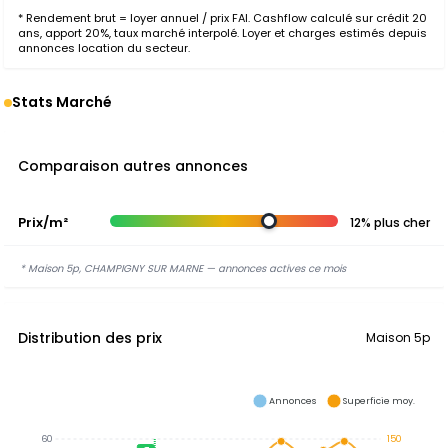
* Rendement brut = loyer annuel / prix FAI. Cashflow calculé sur crédit 20
ans, apport 20%, taux marché interpolé. Loyer et charges estimés depuis
annonces location du secteur.
Stats Marché
Comparaison autres annonces
Prix/m²
12% plus cher
* Maison 5p, CHAMPIGNY SUR MARNE — annonces actives ce mois
Distribution des prix
Maison 5p
Annonces
Superficie moy.
60
150