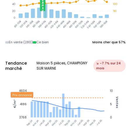
Ce bien
40
100
20
50
0
320-340k
340-360k
360-380k
380-400k
300-320k
400-420k
420-440k
440-460k
460-480k
480-500k
500-520k
520-540k
540-560k
560-580k
580-600k
En vente (280)
Ce bien
Moins cher que 57%
Tendance
Maison 5 pièces, CHAMPIGNY
↘ -7.7% sur 24
marché
SUR MARNE
mois
4604
10
Prix annonce
Ventes
€/m²
4186
5
3768
0
Nov 24
Jan 25
Mar 25
Mai 25
Jul 25
Sep 25
Nov 25
Jan 26
Mar 26
Mai 26
Jul 26
Sep 24