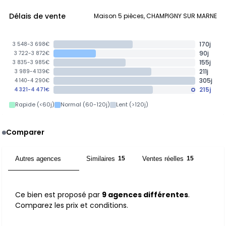
Délais de vente
Maison 5 pièces, CHAMPIGNY SUR MARNE
170j
3 548-3 698€
90j
3 722-3 872€
155j
3 835-3 985€
211j
3 989-4 139€
305j
4 140-4 290€
215j
4 321-4 471€
Rapide (<60j)
Normal (60-120j)
Lent (>120j)
Comparer
Autres agences
Similaires
Ventes réelles
9
15
15
Ce bien est proposé par
9 agences différentes
.
Comparez les prix et conditions.