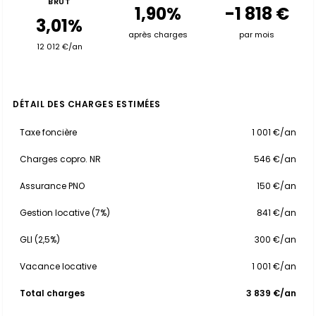
BRUT
1,90%
-1 818 €
3,01%
après charges
par mois
12 012 €/an
DÉTAIL DES CHARGES ESTIMÉES
Taxe foncière
1 001 €/an
Charges copro. NR
546 €/an
Assurance PNO
150 €/an
Gestion locative (7%)
841 €/an
GLI (2,5%)
300 €/an
Vacance locative
1 001 €/an
Total charges
3 839 €/an