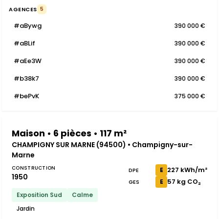
AGENCES
5
#aBywg
390 000 €
#aBLif
390 000 €
#aEe3W
390 000 €
#b38k7
390 000 €
#bePvK
375 000 €
Maison • 6 pièces • 117 m²
CHAMPIGNY SUR MARNE (94500) • Champigny-sur-
Marne
CONSTRUCTION
227 kWh/m²
E
DPE
1950
57 kg CO₂
E
GES
Exposition Sud
Calme
Jardin