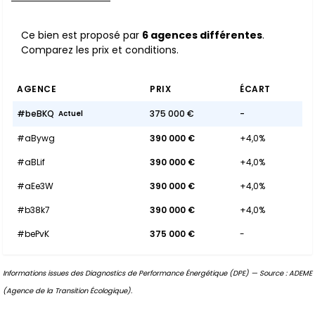
Ce bien est proposé par
6 agences différentes
.
Comparez les prix et conditions.
AGENCE
PRIX
ÉCART
#beBKQ
375 000 €
-
Actuel
#aBywg
390 000 €
+4,0%
#aBLif
390 000 €
+4,0%
#aEe3W
390 000 €
+4,0%
#b38k7
390 000 €
+4,0%
#bePvK
375 000 €
-
Informations issues des Diagnostics de Performance Énergétique (DPE) — Source : ADEME
(Agence de la Transition Écologique).