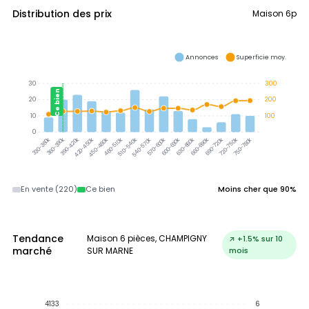
Distribution des prix
Maison 6p
Annonces
Superficie moy.
30
300
Ce bien
20
200
10
100
0
360-390k
390-420k
330-360k
420-450k
450-480k
480-510k
510-540k
540-570k
570-600k
600-630k
630-660k
660-690k
690-720k
720-750k
750-780k
En vente (220)
Ce bien
Moins cher que 90%
Tendance
Maison 6 pièces, CHAMPIGNY
↗ +1.5% sur 10
marché
SUR MARNE
mois
4133
6