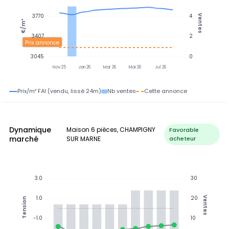
3770
4
Ventes
€/m²
3407
2
Prix annonce
3045
0
Nov 25
Jan 26
Mar 26
Mai 26
Jul 26
Prix/m² FAI (vendu, lissé 24m)
Nb ventes
Cette annonce
Dynamique
Maison 6 pièces, CHAMPIGNY
Favorable
marché
SUR MARNE
acheteur
3.0
30
1.0
20
Ventes
Tension
-1.0
10