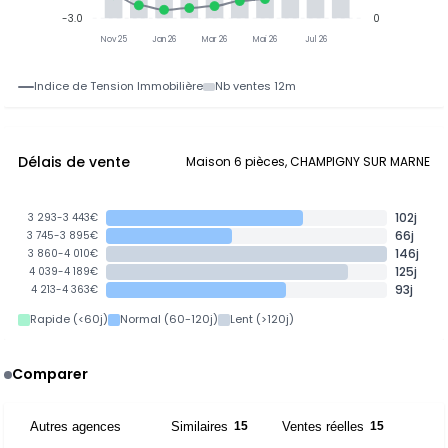
-3.0
0
Nov 25
Jan 26
Mar 26
Mai 26
Jul 26
Indice de Tension Immobilière
Nb ventes 12m
Délais de vente
Maison 6 pièces, CHAMPIGNY SUR MARNE
102j
3 293-3 443€
66j
3 745-3 895€
146j
3 860-4 010€
125j
4 039-4 189€
93j
4 213-4 363€
Rapide (<60j)
Normal (60-120j)
Lent (>120j)
Comparer
Autres agences
Similaires
Ventes réelles
6
15
15