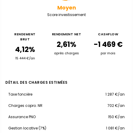
Moyen
Score investissement
RENDEMENT
RENDEMENT NET
CASHFLOW
BRUT
2,61%
-1 469 €
4,12%
après charges
par mois
15 444 €/an
DÉTAIL DES CHARGES ESTIMÉES
Taxe foncière
1 287 €/an
Charges copro. NR
702 €/an
Assurance PNO
150 €/an
Gestion locative (7%)
1 081 €/an