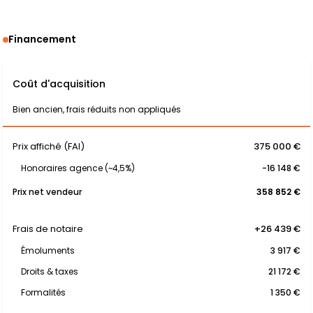
Financement
Coût d'acquisition
Bien ancien, frais réduits non appliqués
Prix affiché (FAI)
375 000 €
Honoraires agence (~4,5%)
-16 148 €
Prix net vendeur
358 852 €
Frais de notaire
+26 439 €
Émoluments
3 917 €
Droits & taxes
21 172 €
Formalités
1 350 €