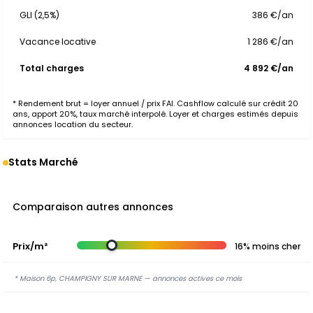
GLI (2,5%)
386 €/an
Vacance locative
1 286 €/an
Total charges
4 892 €/an
* Rendement brut = loyer annuel / prix FAI. Cashflow calculé sur crédit 20
ans, apport 20%, taux marché interpolé. Loyer et charges estimés depuis
annonces location du secteur.
Stats Marché
Comparaison autres annonces
Prix/m²
16% moins cher
* Maison 6p, CHAMPIGNY SUR MARNE — annonces actives ce mois