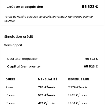
65 523 €
Coût total acquisition
* Frais de notaire calculés sur le prix net vendeur. Honoraires agence
estimés.
Simulation crédit
Sans apport
Coût total acquisition
65 523 €
Capital à emprunter
65 523 €
DURÉE
MENSUALITÉ
REVENUS MIN.
7 ans
785 €/mois
2 379 €/mois
10 ans
576 €/mois
1 745 €/mois
15 ans
417 €/mois
1 264 €/mois