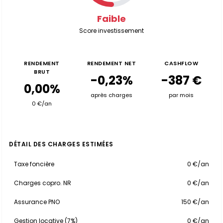
Faible
Score investissement
RENDEMENT
RENDEMENT NET
CASHFLOW
BRUT
-0,23%
-387 €
0,00%
après charges
par mois
0 €/an
DÉTAIL DES CHARGES ESTIMÉES
Taxe foncière
0 €/an
Charges copro. NR
0 €/an
Assurance PNO
150 €/an
Gestion locative (7%)
0 €/an