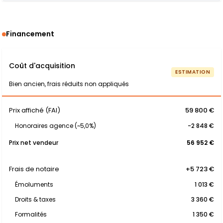
Financement
Coût d'acquisition
ESTIMATION
Bien ancien, frais réduits non appliqués
Prix affiché (FAI)
59 800 €
Honoraires agence (~5,0%)
-2 848 €
Prix net vendeur
56 952 €
Frais de notaire
+5 723 €
Émoluments
1 013 €
Droits & taxes
3 360 €
Formalités
1 350 €