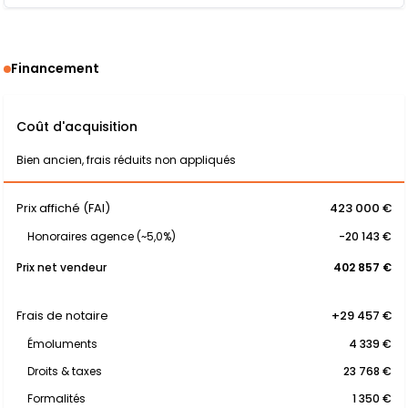
Financement
Coût d'acquisition
Bien ancien, frais réduits non appliqués
Prix affiché (FAI)
423 000 €
Honoraires agence (~5,0%)
-20 143 €
Prix net vendeur
402 857 €
Frais de notaire
+29 457 €
Émoluments
4 339 €
Droits & taxes
23 768 €
Formalités
1 350 €