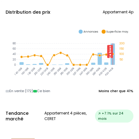
Distribution des prix
Appartement 4p
Annonces
Superficie moy.
80
200
Ce bien
60
150
40
100
20
50
0
300-320k
320-340k
340-360k
360-380k
380-400k
160-180k
180-200k
200-220k
220-240k
240-260k
260-280k
280-300k
400-420k
420-440k
140-160k
En vente (172)
Ce bien
Moins cher que 41%
Tendance
Appartement 4 pièces,
↗ +7.1% sur 24
marché
CERET
mois