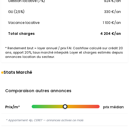
Gestion locative (7%)
924 €/an
GLI (2,5%)
330 €/an
Vacance locative
1 100 €/an
Total charges
4 204 €/an
* Rendement brut = loyer annuel / prix FAI. Cashflow calculé sur crédit 20
ans, apport 20%, taux marché interpolé. Loyer et charges estimés depuis
annonces location du secteur.
Stats Marché
Comparaison autres annonces
Prix/m²
prix médian
* Appartement 4p, CERET — annonces actives ce mois