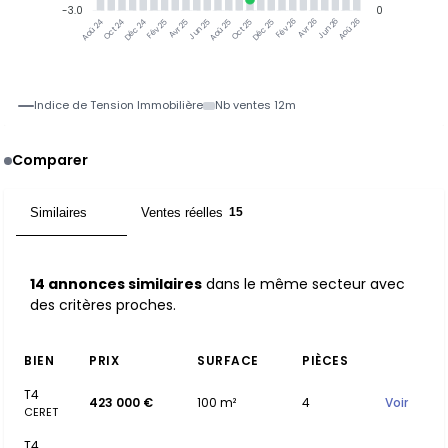
-3.0
0
Oct 24
Déc 24
Fév 25
Avr 25
Jun 25
Aoû 25
Oct 25
Déc 25
Fév 26
Avr 26
Jun 26
Aoû 26
Aoû 24
Indice de Tension Immobilière
Nb ventes 12m
Comparer
Similaires
Ventes réelles
14
15
14 annonces similaires
dans le même secteur avec
des critères proches.
BIEN
PRIX
SURFACE
PIÈCES
T4
423 000 €
100 m²
4
Voir
CERET
T4