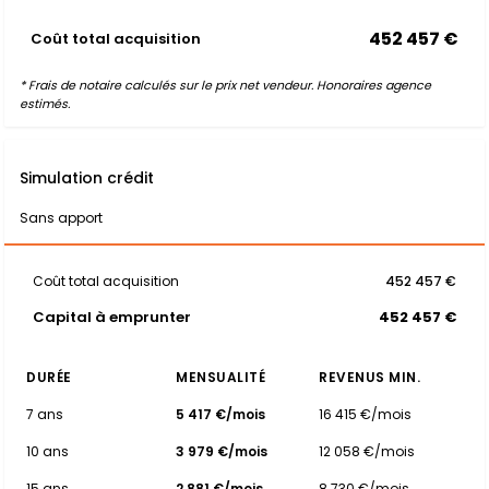
452 457 €
Coût total acquisition
* Frais de notaire calculés sur le prix net vendeur. Honoraires agence
estimés.
Simulation crédit
Sans apport
Coût total acquisition
452 457 €
Capital à emprunter
452 457 €
DURÉE
MENSUALITÉ
REVENUS MIN.
7 ans
5 417 €/mois
16 415 €/mois
10 ans
3 979 €/mois
12 058 €/mois
15 ans
2 881 €/mois
8 730 €/mois