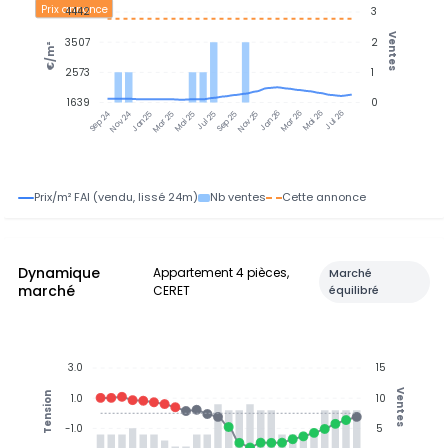
Prix annonce
4442
3
Ventes
3507
2
€/m²
2573
1
1639
0
Nov 24
Jan 25
Mar 25
Mai 25
Jul 25
Sep 25
Nov 25
Jan 26
Mar 26
Mai 26
Jul 26
Sep 24
Prix/m² FAI (vendu, lissé 24m)
Nb ventes
Cette annonce
Dynamique
Appartement 4 pièces,
Marché
marché
CERET
équilibré
3.0
15
Ventes
Tension
1.0
10
-1.0
5