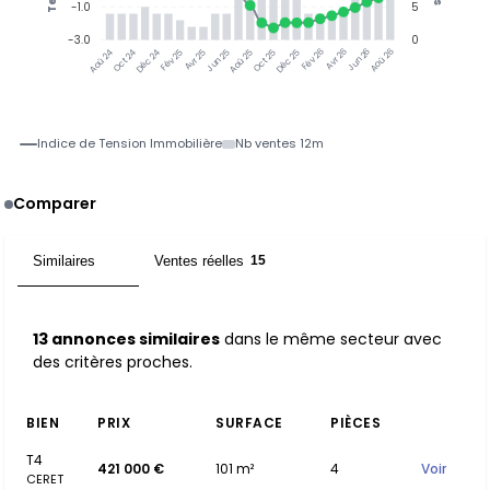
-1.0
5
-3.0
0
Oct 24
Déc 24
Fév 25
Avr 25
Jun 25
Aoû 25
Oct 25
Déc 25
Fév 26
Avr 26
Jun 26
Aoû 26
Aoû 24
Indice de Tension Immobilière
Nb ventes 12m
Comparer
Similaires
Ventes réelles
13
15
13 annonces similaires
dans le même secteur avec
des critères proches.
BIEN
PRIX
SURFACE
PIÈCES
T4
421 000 €
101 m²
4
Voir
CERET