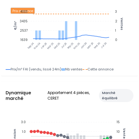
Prix annonce
4333
3
Ventes
3435
2
€/m²
2537
1
1639
0
Nov 24
Jan 25
Mar 25
Mai 25
Jul 25
Sep 25
Nov 25
Jan 26
Mar 26
Mai 26
Jul 26
Sep 24
Prix/m² FAI (vendu, lissé 24m)
Nb ventes
Cette annonce
Dynamique
Appartement 4 pièces,
Marché
marché
CERET
équilibré
3.0
15
Ventes
Tension
1.0
10