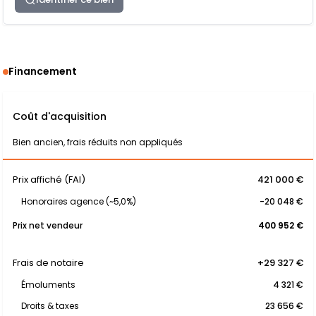
Financement
Coût d'acquisition
Bien ancien, frais réduits non appliqués
Prix affiché (FAI)
421 000 €
Honoraires agence (~5,0%)
-20 048 €
Prix net vendeur
400 952 €
Frais de notaire
+29 327 €
Émoluments
4 321 €
Droits & taxes
23 656 €