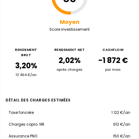
Moyen
Score investissement
RENDEMENT
RENDEMENT NET
CASHFLOW
BRUT
2,02%
-1 872 €
3,20%
après charges
par mois
13 464 €/an
DÉTAIL DES CHARGES ESTIMÉES
Taxe foncière
1 122 €/an
Charges copro. NR
612 €/an
Assurance PNO
150 €/an