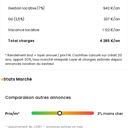
Gestion locative (7%)
942 €/an
GLI (2,5%)
337 €/an
Vacance locative
1 122 €/an
Total charges
4 285 €/an
* Rendement brut = loyer annuel / prix FAI. Cashflow calculé sur crédit 20
ans, apport 20%, taux marché interpolé. Loyer et charges estimés depuis
annonces location du secteur.
Stats Marché
Comparaison autres annonces
Prix/m²
3% moins cher
* Appartement 4p, CERET — annonces actives ce mois