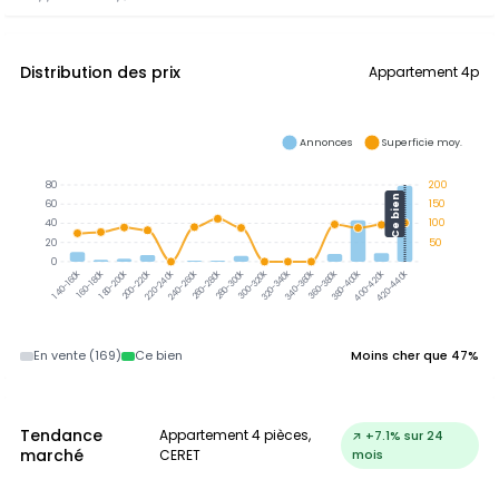
Distribution des prix
Appartement 4p
Annonces
Superficie moy.
80
200
Ce bien
60
150
40
100
20
50
0
300-320k
320-340k
340-360k
360-380k
380-400k
160-180k
180-200k
200-220k
220-240k
240-260k
260-280k
280-300k
400-420k
420-440k
140-160k
En vente (169)
Ce bien
Moins cher que 47%
Tendance
Appartement 4 pièces,
↗ +7.1% sur 24
marché
CERET
mois