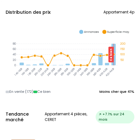
Distribution des prix
Appartement 4p
Annonces
Superficie moy.
80
200
60
150
Ce bien
40
100
20
50
0
300-320k
320-340k
340-360k
360-380k
380-400k
160-180k
180-200k
200-220k
220-240k
240-260k
260-280k
280-300k
400-420k
420-440k
140-160k
En vente (172)
Ce bien
Moins cher que 41%
Tendance
Appartement 4 pièces,
↗ +7.1% sur 24
marché
CERET
mois