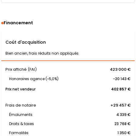
Financement
Coût d'acquisition
Bien ancien, frais réduits non appliqués
Prix affiché (FAI)
423 000 €
Honoraires agence (~5,0%)
-20 143 €
Prix net vendeur
402 857 €
Frais de notaire
+29 457 €
Émoluments
4 339 €
Droits & taxes
23 768 €
Formalités
1 350 €