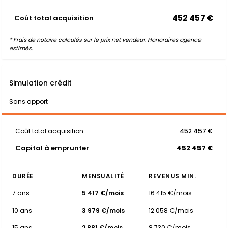
452 457 €
Coût total acquisition
* Frais de notaire calculés sur le prix net vendeur. Honoraires agence
estimés.
Simulation crédit
Sans apport
Coût total acquisition
452 457 €
Capital à emprunter
452 457 €
DURÉE
MENSUALITÉ
REVENUS MIN.
7 ans
5 417 €/mois
16 415 €/mois
10 ans
3 979 €/mois
12 058 €/mois
15 ans
2 881 €/mois
8 730 €/mois