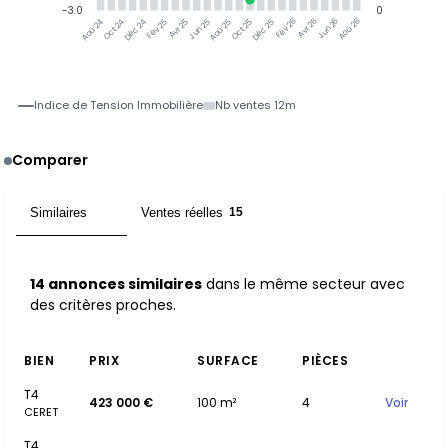
-3.0
0
Oct 24
Déc 24
Fév 25
Avr 25
Jun 25
Aoû 25
Oct 25
Déc 25
Fév 26
Avr 26
Jun 26
Aoû 26
Aoû 24
Indice de Tension Immobilière
Nb ventes 12m
Comparer
Similaires
Ventes réelles
14
15
14 annonces similaires
dans le même secteur avec
des critères proches.
BIEN
PRIX
SURFACE
PIÈCES
T4
423 000 €
100 m²
4
Voir
CERET
T4