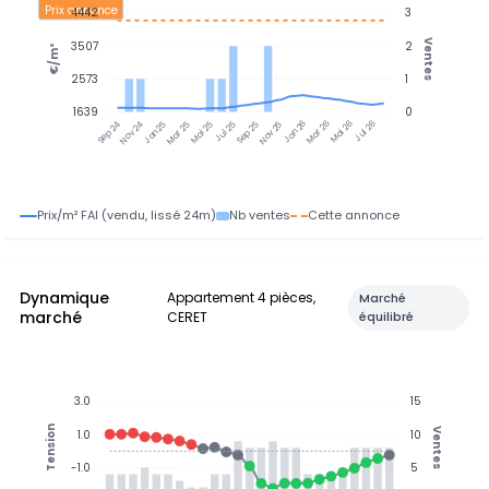
Prix annonce
4442
3
Ventes
3507
2
€/m²
2573
1
1639
0
Nov 24
Jan 25
Mar 25
Mai 25
Jul 25
Sep 25
Nov 25
Jan 26
Mar 26
Mai 26
Jul 26
Sep 24
Prix/m² FAI (vendu, lissé 24m)
Nb ventes
Cette annonce
Dynamique
Appartement 4 pièces,
Marché
marché
CERET
équilibré
3.0
15
Tension
Ventes
1.0
10
-1.0
5