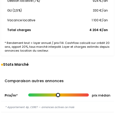
Gestion locative (7%)
924 €/an
GLI (2,5%)
330 €/an
Vacance locative
1 100 €/an
Total charges
4 204 €/an
* Rendement brut = loyer annuel / prix FAI. Cashflow calculé sur crédit 20
ans, apport 20%, taux marché interpolé. Loyer et charges estimés depuis
annonces location du secteur.
Stats Marché
Comparaison autres annonces
Prix/m²
prix médian
* Appartement 4p, CERET — annonces actives ce mois