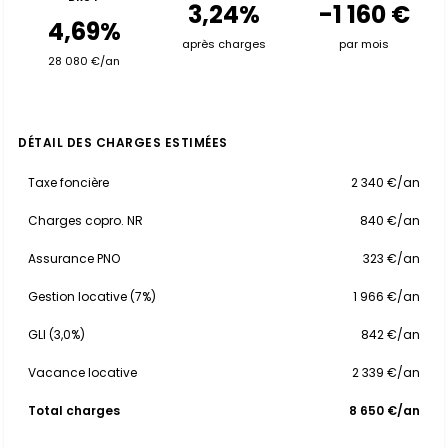
3,24%
-1 160 €
4,69%
après charges
par mois
28 080 €/an
DÉTAIL DES CHARGES ESTIMÉES
Taxe foncière
2 340 €/an
Charges copro. NR
840 €/an
Assurance PNO
323 €/an
Gestion locative (7%)
1 966 €/an
GLI (3,0%)
842 €/an
Vacance locative
2 339 €/an
Total charges
8 650 €/an