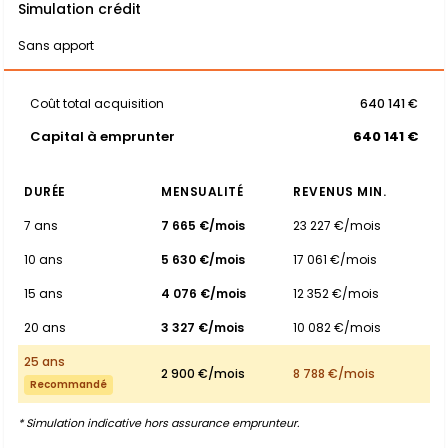
Simulation crédit
Sans apport
Coût total acquisition
640 141 €
Capital à emprunter
640 141 €
DURÉE
MENSUALITÉ
REVENUS MIN.
7 ans
7 665 €/mois
23 227 €/mois
10 ans
5 630 €/mois
17 061 €/mois
15 ans
4 076 €/mois
12 352 €/mois
20 ans
3 327 €/mois
10 082 €/mois
25 ans
2 900 €/mois
8 788 €/mois
Recommandé
* Simulation indicative hors assurance emprunteur.