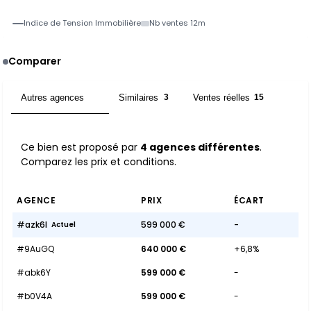
Indice de Tension Immobilière
Nb ventes 12m
Comparer
Autres agences
Similaires
Ventes réelles
4
3
15
Ce bien est proposé par
4 agences différentes
.
Comparez les prix et conditions.
AGENCE
PRIX
ÉCART
#azk6l
599 000 €
-
Actuel
#9AuGQ
640 000 €
+6,8%
#abk6Y
599 000 €
-
#b0V4A
599 000 €
-