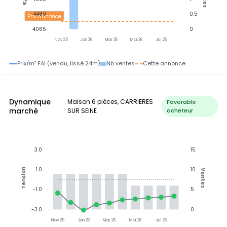
4480
0.5
Prix annonce
4065
0
Nov 25
Jan 26
Mar 26
Mai 26
Jul 26
Prix/m² FAI (vendu, lissé 24m)
Nb ventes
Cette annonce
Dynamique
Maison 6 pièces, CARRIERES
Favorable
marché
SUR SEINE
acheteur
3.0
15
1.0
10
Tension
Ventes
-1.0
5
-3.0
0
Nov 25
Jan 26
Mar 26
Mai 26
Jul 26