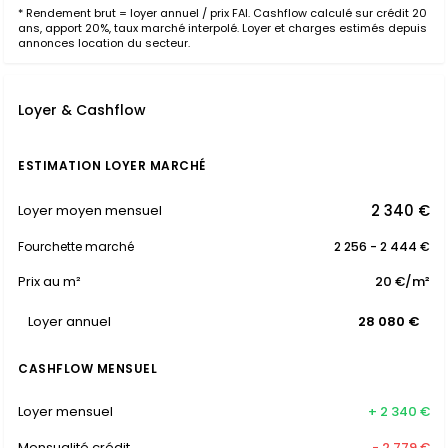
* Rendement brut = loyer annuel / prix FAI. Cashflow calculé sur crédit 20
ans, apport 20%, taux marché interpolé. Loyer et charges estimés depuis
annonces location du secteur.
Loyer & Cashflow
ESTIMATION LOYER MARCHÉ
2 340 €
Loyer moyen mensuel
Fourchette marché
2 256 - 2 444 €
Prix au m²
20 €/m²
Loyer annuel
28 080 €
CASHFLOW MENSUEL
Loyer mensuel
+ 2 340 €
Mensualité crédit
- 2 779 €