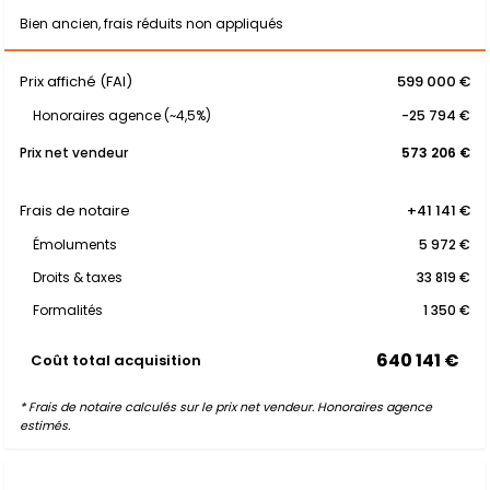
Bien ancien, frais réduits non appliqués
Prix affiché (FAI)
599 000 €
Honoraires agence (~4,5%)
-25 794 €
Prix net vendeur
573 206 €
Frais de notaire
+41 141 €
Émoluments
5 972 €
Droits & taxes
33 819 €
Formalités
1 350 €
640 141 €
Coût total acquisition
* Frais de notaire calculés sur le prix net vendeur. Honoraires agence
estimés.