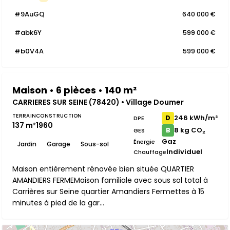
#9AuGQ
640 000 €
#abk6Y
599 000 €
#b0V4A
599 000 €
Maison • 6 pièces • 140 m²
CARRIERES SUR SEINE (78420) • Village Doumer
TERRAIN
CONSTRUCTION
246 kWh/m²
D
DPE
137 m²
1960
8 kg CO₂
B
GES
Gaz
Énergie
Jardin
Garage
Sous-sol
Individuel
Chauffage
Maison entièrement rénovée bien située QUARTIER
AMANDIERS FERMEMaison familiale avec sous sol total à
Carrières sur Seine quartier Amandiers Fermettes à 15
minutes à pied de la gar...