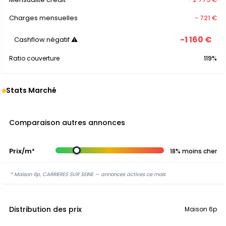
Charges mensuelles
- 721 €
-1 160 €
Cashflow négatif ⚠
Ratio couverture
119%
Stats Marché
Comparaison autres annonces
Prix/m²
18% moins cher
* Maison 6p, CARRIERES SUR SEINE — annonces actives ce mois
Distribution des prix
Maison 6p