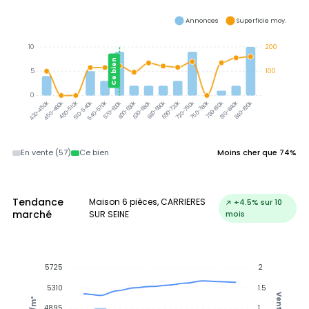
Annonces
Superficie moy.
10
200
Ce bien
5
100
0
450-480k
480-510k
510-540k
540-570k
570-600k
600-630k
630-660k
660-690k
690-720k
720-750k
750-780k
780-810k
810-840k
840-870k
420-450k
En vente (57)
Ce bien
Moins cher que 74%
Tendance
Maison 6 pièces, CARRIERES
↗ +4.5% sur 10
marché
SUR SEINE
mois
5725
2
5310
1.5
Ventes
€/m²
4895
1