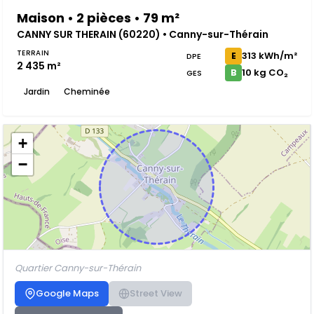
Maison • 2 pièces • 79 m²
CANNY SUR THERAIN (60220) • Canny-sur-Thérain
TERRAIN
313 kWh/m²
E
DPE
2 435 m²
10 kg CO₂
B
GES
Jardin
Cheminée
+
−
Quartier Canny-sur-Thérain
Google Maps
Street View