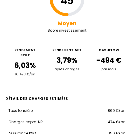
45
Moyen
Score investissement
RENDEMENT
RENDEMENT NET
CASHFLOW
BRUT
3,79%
-494 €
6,03%
après charges
par mois
10 428 €/an
DÉTAIL DES CHARGES ESTIMÉES
Taxe foncière
869 €/an
Charges copro. NR
474 €/an
Assurance PNO
150 €/an