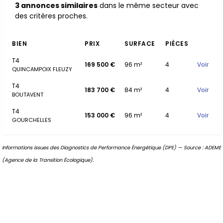
3 annonces similaires
dans le même secteur avec
des critères proches.
BIEN
PRIX
SURFACE
PIÈCES
T4
169 500 €
96 m²
4
Voir
QUINCAMPOIX FLEUZY
T4
183 700 €
84 m²
4
Voir
BOUTAVENT
T4
153 000 €
96 m²
4
Voir
GOURCHELLES
Informations issues des Diagnostics de Performance Énergétique (DPE) — Source : ADEME
(Agence de la Transition Écologique).