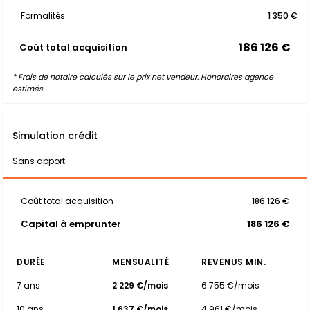
Formalités
1 350 €
186 126 €
Coût total acquisition
* Frais de notaire calculés sur le prix net vendeur. Honoraires agence
estimés.
Simulation crédit
Sans apport
Coût total acquisition
186 126 €
Capital à emprunter
186 126 €
DURÉE
MENSUALITÉ
REVENUS MIN.
7 ans
2 229 €/mois
6 755 €/mois
10 ans
1 637 €/mois
4 961 €/mois