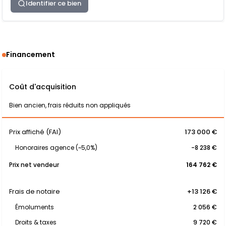
Identifier ce bien
Financement
Coût d'acquisition
Bien ancien, frais réduits non appliqués
Prix affiché (FAI)
173 000 €
Honoraires agence (~5,0%)
-8 238 €
Prix net vendeur
164 762 €
Frais de notaire
+13 126 €
Émoluments
2 056 €
Droits & taxes
9 720 €