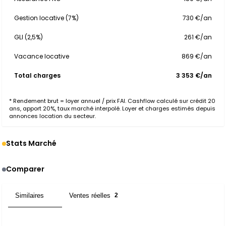
Gestion locative (7%)
730 €/an
GLI (2,5%)
261 €/an
Vacance locative
869 €/an
Total charges
3 353 €/an
* Rendement brut = loyer annuel / prix FAI. Cashflow calculé sur crédit 20
ans, apport 20%, taux marché interpolé. Loyer et charges estimés depuis
annonces location du secteur.
Stats Marché
Comparer
Similaires
Ventes réelles
3
2