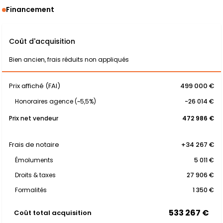
Financement
Coût d'acquisition
Bien ancien, frais réduits non appliqués
Prix affiché (FAI)
499 000 €
Honoraires agence (~5,5%)
-26 014 €
Prix net vendeur
472 986 €
Frais de notaire
+34 267 €
Émoluments
5 011 €
Droits & taxes
27 906 €
Formalités
1 350 €
533 267 €
Coût total acquisition