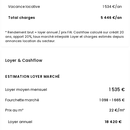
Vacance locative
1 534 €/an
Total charges
5 446 €/an
* Rendement brut = loyer annuel / prix FAI. Cashflow calculé sur crédit 20
ans, apport 20%, taux marché interpolé. Loyer et charges estimés depuis
annonces location du secteur.
Loyer & Cashflow
ESTIMATION LOYER MARCHÉ
1 535 €
Loyer moyen mensuel
Fourchette marché
1 098 - 1 665 €
Prix au m²
22 €/m²
Loyer annuel
18 420 €