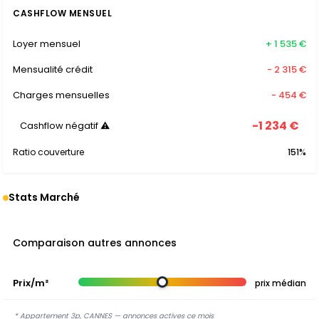
CASHFLOW MENSUEL
Loyer mensuel
+ 1 535 €
Mensualité crédit
- 2 315 €
Charges mensuelles
- 454 €
-1 234 €
Cashflow négatif ⚠
Ratio couverture
151%
Stats Marché
Comparaison autres annonces
Prix/m²
prix médian
* Appartement 3p, CANNES — annonces actives ce mois