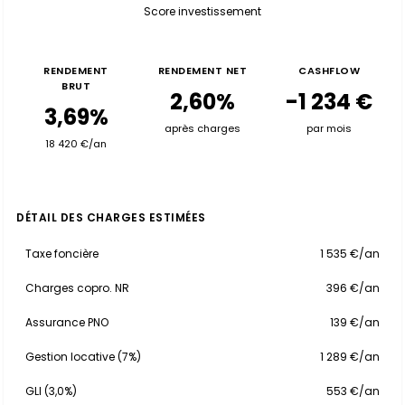
Score investissement
RENDEMENT
RENDEMENT NET
CASHFLOW
BRUT
2,60%
-1 234 €
3,69%
après charges
par mois
18 420 €/an
DÉTAIL DES CHARGES ESTIMÉES
Taxe foncière
1 535 €/an
Charges copro. NR
396 €/an
Assurance PNO
139 €/an
Gestion locative (7%)
1 289 €/an
GLI (3,0%)
553 €/an