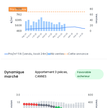
7939
80
Prix annonce
7162
60
Ventes
€/m²
6385
40
5608
20
4831
0
Nov 24
Jan 25
Mar 25
Mai 25
Jul 25
Sep 25
Nov 25
Jan 26
Mar 26
Mai 26
Jul 26
Sep 24
Prix/m² FAI (vendu, lissé 24m)
Nb ventes
Cette annonce
Dynamique
Appartement 3 pièces,
Favorable
marché
CANNES
acheteur
3.0
600
Ventes
Tension
1.0
400