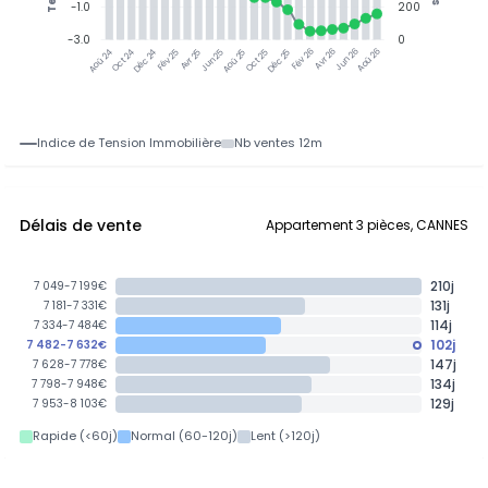
-1.0
200
-3.0
0
Oct 24
Déc 24
Fév 25
Avr 25
Aoû 25
Oct 25
Déc 25
Fév 26
Jun 26
Aoû 26
Aoû 24
Jun 25
Avr 26
Indice de Tension Immobilière
Nb ventes 12m
Délais de vente
Appartement 3 pièces, CANNES
210j
7 049-7 199€
131j
7 181-7 331€
114j
7 334-7 484€
102j
7 482-7 632€
147j
7 628-7 778€
134j
7 798-7 948€
129j
7 953-8 103€
Rapide (<60j)
Normal (60-120j)
Lent (>120j)