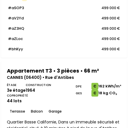
#aSOP3
499 000 €
#aV2Yd
499 000 €
#aZ3HQ
499 000 €
#aZLoc
499 000 €
#bhKyy
499 000 €
Appartement T3 • 3 pièces • 66 m²
CANNES (06400) • Rue d'Antibes
ÉTAGE
CONSTRUCTION
162 kWh/m²
C
DPE
3e étage
1964
18 kg CO₂
C
GES
COPROPRIÉTÉ
44 lots
Terrasse
Balcon
Garage
Quartier Basse Californie, Dans un immeuble sécurisé et