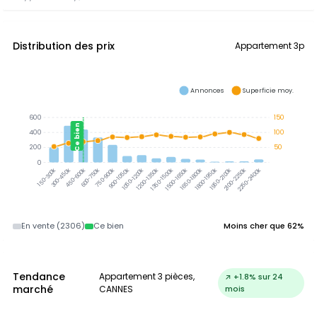
Distribution des prix
Appartement 3p
Annonces
Superficie moy.
600
150
Ce bien
400
100
200
50
0
300-450k
450-600k
600-750k
750-900k
900-1050k
1050-1200k
1200-1350k
1350-1500k
1500-1650k
1650-1800k
1800-1950k
1950-2100k
2100-2250k
2250-2400k
150-300k
En vente (2306)
Ce bien
Moins cher que 62%
Tendance
Appartement 3 pièces,
↗ +1.8% sur 24
marché
CANNES
mois