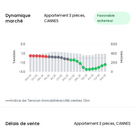
Dynamique
Appartement 3 pièces,
Favorable
marché
CANNES
acheteur
3.0
600
Tension
Ventes
1.0
400
-1.0
200
-3.0
0
Oct 24
Déc 24
Fév 25
Avr 25
Aoû 25
Oct 25
Déc 25
Fév 26
Jun 26
Aoû 26
Aoû 24
Jun 25
Avr 26
Indice de Tension Immobilière
Nb ventes 12m
Délais de vente
Appartement 3 pièces, CANNES