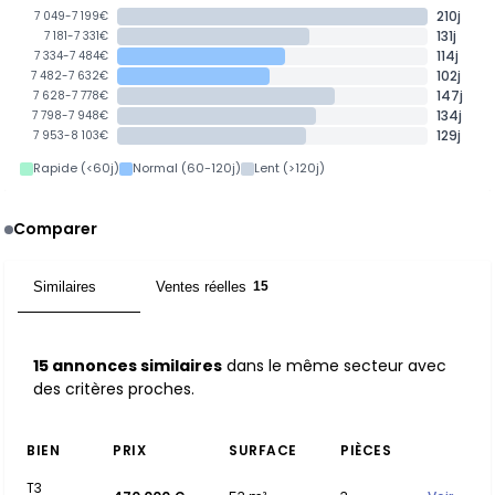
210j
7 049-7 199€
131j
7 181-7 331€
114j
7 334-7 484€
102j
7 482-7 632€
147j
7 628-7 778€
134j
7 798-7 948€
129j
7 953-8 103€
Rapide (<60j)
Normal (60-120j)
Lent (>120j)
Comparer
Similaires
Ventes réelles
15
15
15 annonces similaires
dans le même secteur avec
des critères proches.
BIEN
PRIX
SURFACE
PIÈCES
T3