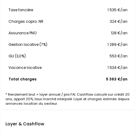
Taxe foncière
1 535 €/an
Charges copro. NR
324 €/an
Assurance PNO
128 €/an
Gestion locative (7%)
1 289 €/an
GLI (3,0%)
553 €/an
Vacance locative
1 534 €/an
Total charges
5 363 €/an
* Rendement brut = loyer annuel / prix FAI. Cashflow calculé sur crédit 20
ans, apport 20%, taux marché interpolé. Loyer et charges estimés depuis
annonces location du secteur.
Loyer & Cashflow