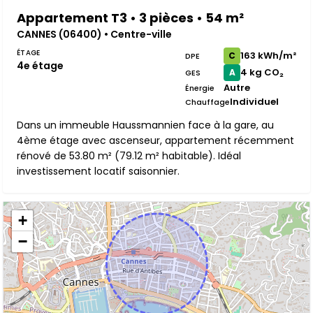
Appartement T3 • 3 pièces • 54 m²
CANNES (06400) • Centre-ville
ÉTAGE
163 kWh/m²
C
DPE
4e étage
4 kg CO₂
A
GES
Autre
Énergie
Individuel
Chauffage
Dans un immeuble Haussmannien face à la gare, au
4ème étage avec ascenseur, appartement récemment
rénové de 53.80 m² (79.12 m² habitable). Idéal
investissement locatif saisonnier.
+
−