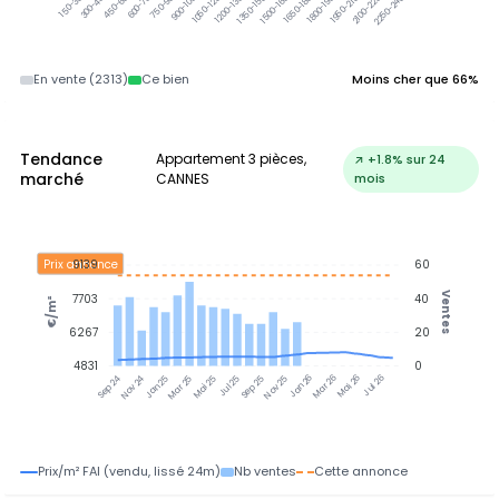
300-450k
450-600k
600-750k
750-900k
900-1050k
1050-1200k
1200-1350k
1350-1500k
1500-1650k
1650-1800k
1800-1950k
1950-2100k
2100-2250k
2250-2400k
150-300k
En vente (2313)
Ce bien
Moins cher que 66%
Tendance
Appartement 3 pièces,
↗ +1.8% sur 24
marché
CANNES
mois
Prix annonce
9139
60
Ventes
7703
40
€/m²
6267
20
4831
0
Nov 24
Jan 25
Mar 25
Mai 25
Jul 25
Sep 25
Nov 25
Jan 26
Mar 26
Mai 26
Jul 26
Sep 24
Prix/m² FAI (vendu, lissé 24m)
Nb ventes
Cette annonce