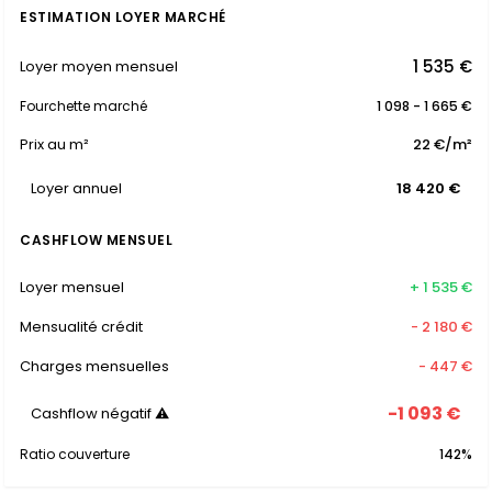
ESTIMATION LOYER MARCHÉ
1 535 €
Loyer moyen mensuel
Fourchette marché
1 098 - 1 665 €
Prix au m²
22 €/m²
Loyer annuel
18 420 €
CASHFLOW MENSUEL
Loyer mensuel
+ 1 535 €
Mensualité crédit
- 2 180 €
Charges mensuelles
- 447 €
-1 093 €
Cashflow négatif ⚠
Ratio couverture
142%