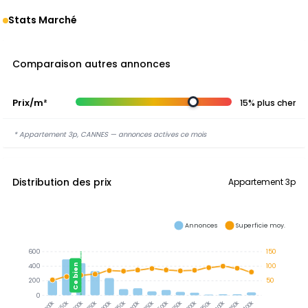
Stats Marché
Comparaison autres annonces
Prix/m²
15% plus cher
* Appartement 3p, CANNES — annonces actives ce mois
Distribution des prix
Appartement 3p
Annonces
Superficie moy.
600
150
Ce bien
400
100
200
50
0