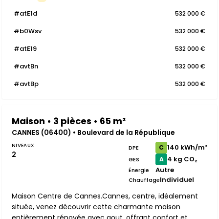
#atE1d
532 000 €
#b0Wsv
532 000 €
#atE19
532 000 €
#avtBn
532 000 €
#avtBp
532 000 €
Maison • 3 pièces • 65 m²
CANNES (06400) • Boulevard de la République
NIVEAUX
140 kWh/m²
C
DPE
2
4 kg CO₂
A
GES
Autre
Énergie
Individuel
Chauffage
Maison Centre de Cannes.Cannes, centre, idéalement
située, venez découvrir cette charmante maison
entièrement rénovée avec gout, offrant confort et