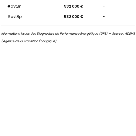
#avtBn
532 000 €
-
#avtBp
532 000 €
-
Informations issues des Diagnostics de Performance Énergétique (DPE) — Source : ADEME
(Agence de la Transition Écologique).