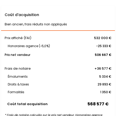
Coût d'acquisition
Bien ancien, frais réduits non appliqués
Prix affiché (FAI)
532 000 €
Honoraires agence (~5,0%)
-25 333 €
Prix net vendeur
506 667 €
Frais de notaire
+36 577 €
Émoluments
5 334 €
Droits & taxes
29 893 €
Formalités
1 350 €
568 577 €
Coût total acquisition
* Frais de notaire calculés sur le prix net vendeur. Honoraires agence