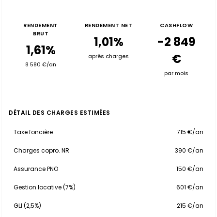
RENDEMENT
RENDEMENT NET
CASHFLOW
BRUT
1,01%
-2 849
1,61%
€
après charges
8 580 €/an
par mois
DÉTAIL DES CHARGES ESTIMÉES
Taxe foncière
715 €/an
Charges copro. NR
390 €/an
Assurance PNO
150 €/an
Gestion locative (7%)
601 €/an
GLI (2,5%)
215 €/an