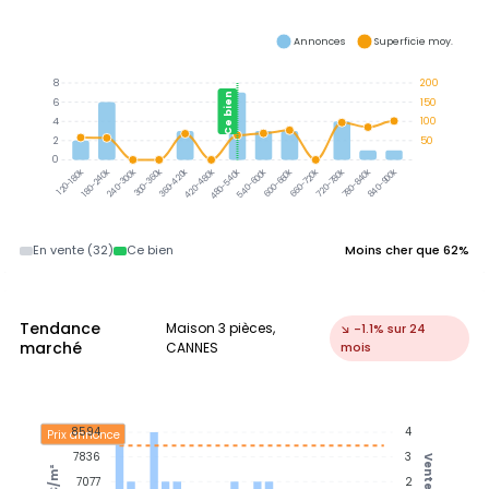
Annonces
Superficie moy.
8
200
Ce bien
6
150
4
100
2
50
0
300-360k
360-420k
180-240k
240-300k
420-480k
480-540k
540-600k
600-660k
660-720k
720-780k
780-840k
840-900k
120-180k
En vente (32)
Ce bien
Moins cher que 62%
Tendance
Maison 3 pièces,
↘ -1.1% sur 24
marché
CANNES
mois
8594
4
Prix annonce
7836
3
Ventes
€/m²
7077
2