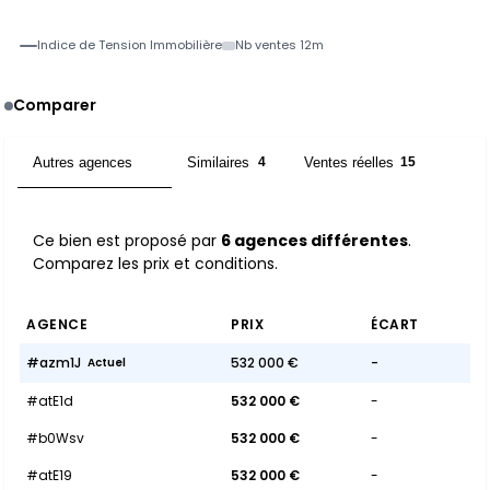
Indice de Tension Immobilière
Nb ventes 12m
Comparer
Autres agences
Similaires
Ventes réelles
6
4
15
Ce bien est proposé par
6 agences différentes
.
Comparez les prix et conditions.
AGENCE
PRIX
ÉCART
#azm1J
532 000 €
-
Actuel
#atE1d
532 000 €
-
#b0Wsv
532 000 €
-
#atE19
532 000 €
-