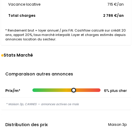
Vacance locative
715 €/an
Total charges
2 786 €/an
* Rendement brut = loyer annuel / prix FAI. Cashflow calculé sur crédit 20
ans, apport 20%, taux marché interpolé. Loyer et charges estimés depuis
annonces location du secteur.
Stats Marché
Comparaison autres annonces
Prix/m²
6% plus cher
* Maison 3p, CANNES — annonces actives ce mois
Distribution des prix
Maison 3p