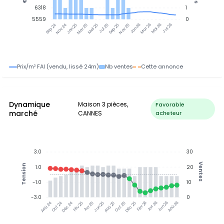
6318
1
5559
0
Nov 24
Jan 25
Mar 25
Mai 25
Jul 25
Sep 25
Nov 25
Jan 26
Mar 26
Mai 26
Jul 26
Sep 24
Prix/m² FAI (vendu, lissé 24m)
Nb ventes
Cette annonce
Dynamique
Maison 3 pièces,
Favorable
marché
CANNES
acheteur
3.0
30
Ventes
Tension
1.0
20
-1.0
10
-3.0
0
Oct 24
Déc 24
Fév 25
Avr 25
Jun 25
Aoû 25
Oct 25
Déc 25
Fév 26
Avr 26
Jun 26
Aoû 26
Aoû 24