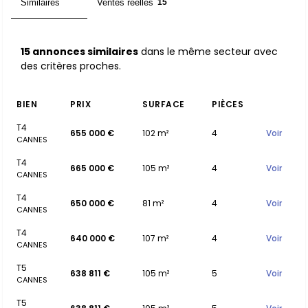
Similaires
Ventes réelles
15
15
15 annonces similaires
dans le même secteur avec
des critères proches.
BIEN
PRIX
SURFACE
PIÈCES
T4
655 000 €
102 m²
4
Voir
CANNES
T4
665 000 €
105 m²
4
Voir
CANNES
T4
650 000 €
81 m²
4
Voir
CANNES
T4
640 000 €
107 m²
4
Voir
CANNES
T5
638 811 €
105 m²
5
Voir
CANNES
T5