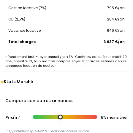
Gestion locative (7%)
795 €/an
GLI (2,5%)
284 €/an
Vacance locative
946 €/an
Total charges
3 637 €/an
* Rendement brut = loyer annuel / prix FAI. Cashflow calculé sur crédit 20
ans, apport 20%, taux marché interpolé. Loyer et charges estimés depuis
annonces location du secteur.
Stats Marché
Comparaison autres annonces
Prix/m²
5% moins cher
* Appartement 4p, CANNES — annonces actives ce mois