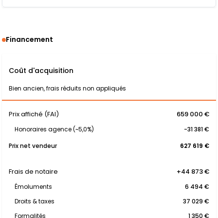
Financement
Coût d'acquisition
Bien ancien, frais réduits non appliqués
Prix affiché (FAI)
659 000 €
Honoraires agence (~5,0%)
-31 381 €
Prix net vendeur
627 619 €
Frais de notaire
+44 873 €
Émoluments
6 494 €
Droits & taxes
37 029 €
Formalités
1 350 €