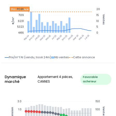
8046
20
Prix annonce
7139
15
Ventes
€/m²
6231
10
5323
5
4416
0
Nov 24
Jan 25
Mar 25
Mai 25
Jul 25
Sep 25
Nov 25
Jan 26
Mar 26
Mai 26
Jul 26
Sep 24
Prix/m² FAI (vendu, lissé 24m)
Nb ventes
Cette annonce
Dynamique
Appartement 4 pièces,
Favorable
marché
CANNES
acheteur
3.0
150
Ventes
Tension
1.0
100