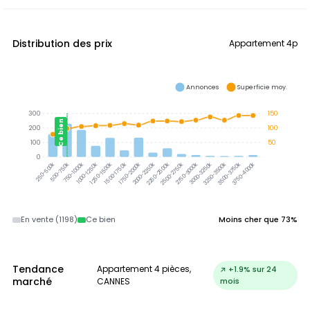
Distribution des prix
Appartement 4p
Annonces
Superficie moy.
300
150
Ce bien
200
100
100
50
0
3000-3250k
3250-3500k
3500-3750k
3750-4000k
500-750k
750-1000k
1000-1250k
1250-1500k
1500-1750k
1750-2000k
2000-2250k
2250-2500k
2500-2750k
2750-3000k
250-500k
En vente (1198)
Ce bien
Moins cher que 73%
Tendance
Appartement 4 pièces,
↗ +1.9% sur 24
marché
CANNES
mois