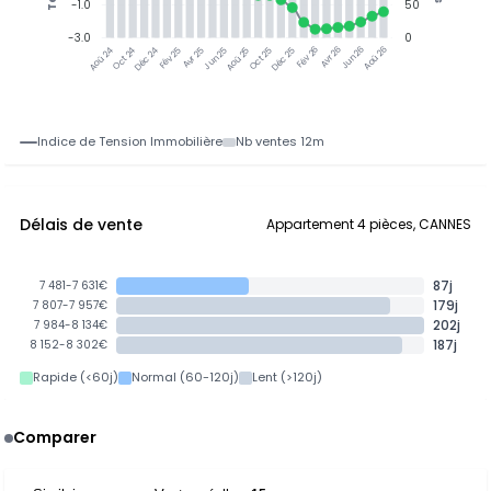
-1.0
50
-3.0
0
Oct 24
Déc 24
Fév 25
Avr 25
Jun 25
Aoû 25
Oct 25
Déc 25
Avr 26
Jun 26
Aoû 26
Aoû 24
Fév 26
Indice de Tension Immobilière
Nb ventes 12m
Délais de vente
Appartement 4 pièces, CANNES
87j
7 481-7 631€
179j
7 807-7 957€
202j
7 984-8 134€
187j
8 152-8 302€
Rapide (<60j)
Normal (60-120j)
Lent (>120j)
Comparer