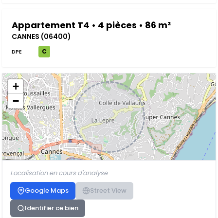
Appartement T4 • 4 pièces • 86 m²
CANNES (06400)
C
DPE
+
−
Localisation en cours d'analyse
Google Maps
Street View
Identifier ce bien