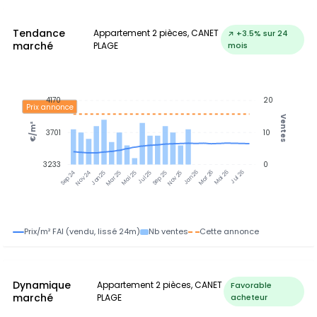
Tendance
Appartement 2 pièces, CANET
↗ +3.5% sur 24
marché
PLAGE
mois
4170
20
Prix annonce
Ventes
€/m²
3701
10
3233
0
Nov 24
Jan 25
Mar 25
Mai 25
Jul 25
Sep 25
Nov 25
Jan 26
Mar 26
Mai 26
Jul 26
Sep 24
Prix/m² FAI (vendu, lissé 24m)
Nb ventes
Cette annonce
Dynamique
Appartement 2 pièces, CANET
Favorable
marché
PLAGE
acheteur