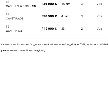
T3
136 900 €
40 m²
3
Voir
CANET EN ROUSSILLON
T3
136 900 €
41 m²
3
Voir
CANET PLAGE
T2
142 000 €
33 m²
2
Voir
CANET PLAGE
Informations issues des Diagnostics de Performance Énergétique (DPE) — Source : ADEME
(Agence de la Transition Écologique).