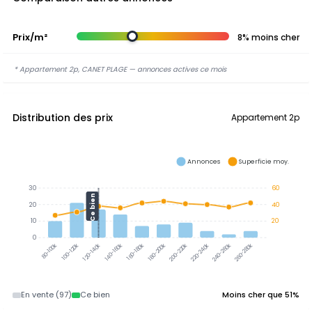
Prix/m²
8% moins cher
* Appartement 2p, CANET PLAGE — annonces actives ce mois
Distribution des prix
Appartement 2p
Annonces
Superficie moy.
30
60
Ce bien
20
40
10
20
0
100-120k
120-140k
140-160k
160-180k
180-200k
200-220k
220-240k
240-260k
260-280k
80-100k
En vente (97)
Ce bien
Moins cher que 51%