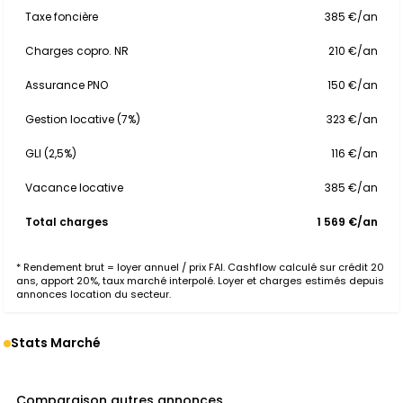
Taxe foncière
385 €/an
Charges copro. NR
210 €/an
Assurance PNO
150 €/an
Gestion locative (7%)
323 €/an
GLI (2,5%)
116 €/an
Vacance locative
385 €/an
Total charges
1 569 €/an
* Rendement brut = loyer annuel / prix FAI. Cashflow calculé sur crédit 20
ans, apport 20%, taux marché interpolé. Loyer et charges estimés depuis
annonces location du secteur.
Stats Marché
Comparaison autres annonces