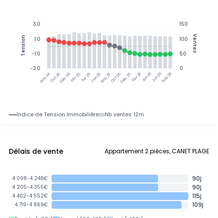
3.0
150
Ventes
Tension
1.0
100
-1.0
50
-3.0
0
Oct 24
Déc 24
Fév 25
Avr 25
Jun 25
Aoû 25
Oct 25
Déc 25
Avr 26
Jun 26
Aoû 26
Aoû 24
Fév 26
Indice de Tension Immobilière
Nb ventes 12m
Délais de vente
Appartement 2 pièces, CANET PLAGE
90j
4 098-4 248€
90j
4 205-4 355€
115j
4 402-4 552€
109j
4 719-4 869€