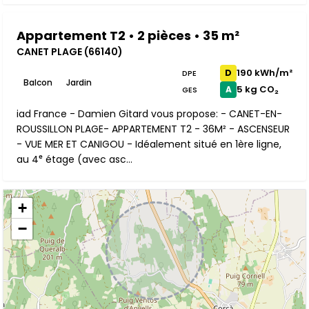
Appartement T2 • 2 pièces • 35 m²
CANET PLAGE (66140)
190 kWh/m²
D
DPE
Balcon
Jardin
5 kg CO₂
A
GES
iad France - Damien Gitard vous propose: - CANET-EN-
ROUSSILLON PLAGE- APPARTEMENT T2 - 36M² - ASCENSEUR
- VUE MER ET CANIGOU - Idéalement situé en 1ère ligne,
au 4ᵉ étage (avec asc...
+
−