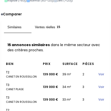
Rapide (<60j)
Normal (60-120j)
Lent (>120j)
Comparer
Similaires
Ventes réelles
15
15
15 annonces similaires
dans le même secteur avec
des critères proches.
BIEN
PRIX
SURFACE
PIÈCES
T2
139 000 €
39 m²
2
Voir
CANET EN ROUSSILLON
T3
139 000 €
34 m²
3
Voir
CANET PLAGE
T3
139 000 €
33 m²
3
Voir
CANET EN ROUSSILLON
T2