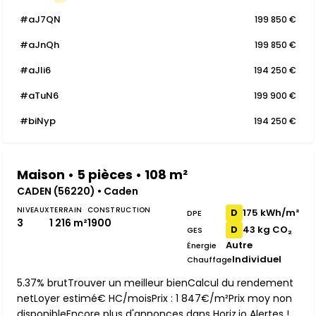
#aJ7QN
199 850 €
#aJnQh
199 850 €
#aJli6
194 250 €
#aTuN6
199 900 €
#biNyp
194 250 €
Maison • 5 pièces • 108 m²
CADEN (56220) • Caden
NIVEAUX
TERRAIN
CONSTRUCTION
175 kWh/m²
D
DPE
3
1 216 m²
1900
43 kg CO₂
D
GES
Autre
Énergie
Individuel
Chauffage
5.37% brutTrouver un meilleur bienCalcul du rendement
netLoyer estimé€ HC/moisPrix : 1 847€/m²Prix moy non
disponibleEncore plus d'annonces dans Horiz.io Alertes !