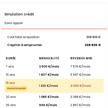
Simulation crédit
Sans apport
Coût total acquisition
208 825 €
Capital à emprunter
208 825 €
DURÉE
MENSUALITÉ
REVENUS MIN.
7 ans
2 500 €/mois
7 576 €/mois
10 ans
1 837 €/mois
5 567 €/mois
15 ans
1 330 €/mois
4 030 €/mois
Recommandé
20 ans
1 085 €/mois
3 288 €/mois
25 ans
946 €/mois
2 867 €/mois