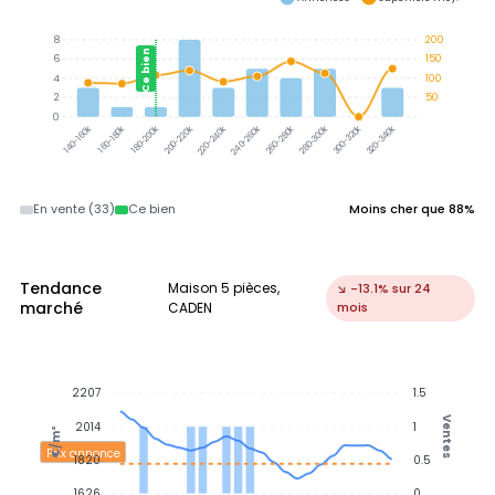
8
200
Ce bien
6
150
4
100
2
50
0
300-320k
320-340k
160-180k
180-200k
200-220k
220-240k
240-260k
260-280k
280-300k
140-160k
En vente (33)
Ce bien
Moins cher que 88%
Tendance
Maison 5 pièces,
↘ -13.1% sur 24
marché
CADEN
mois
2207
1.5
Ventes
2014
1
€/m²
Prix annonce
1820
0.5
1626
0