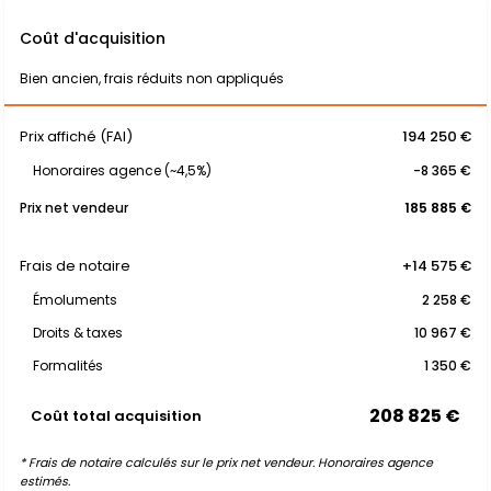
Coût d'acquisition
Bien ancien, frais réduits non appliqués
Prix affiché (FAI)
194 250 €
Honoraires agence (~4,5%)
-8 365 €
Prix net vendeur
185 885 €
Frais de notaire
+14 575 €
Émoluments
2 258 €
Droits & taxes
10 967 €
Formalités
1 350 €
208 825 €
Coût total acquisition
* Frais de notaire calculés sur le prix net vendeur. Honoraires agence
estimés.