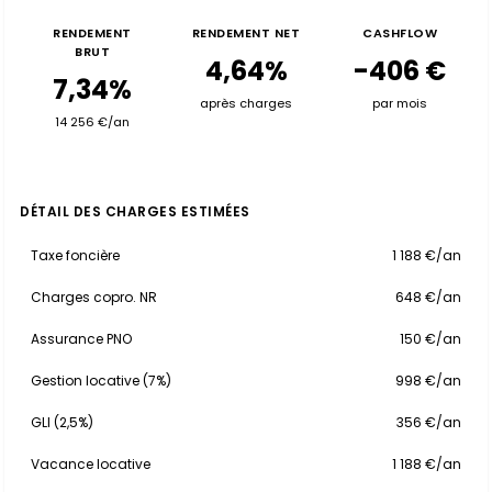
RENDEMENT
RENDEMENT NET
CASHFLOW
BRUT
4,64%
-406 €
7,34%
après charges
par mois
14 256 €/an
DÉTAIL DES CHARGES ESTIMÉES
Taxe foncière
1 188 €/an
Charges copro. NR
648 €/an
Assurance PNO
150 €/an
Gestion locative (7%)
998 €/an
GLI (2,5%)
356 €/an
Vacance locative
1 188 €/an