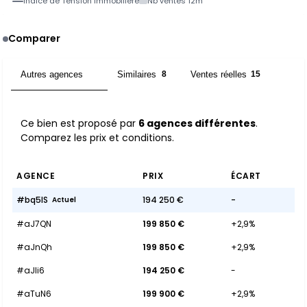
Indice de Tension Immobilière
Nb ventes 12m
Comparer
Autres agences
Similaires
Ventes réelles
6
8
15
Ce bien est proposé par
6 agences différentes
.
Comparez les prix et conditions.
AGENCE
PRIX
ÉCART
#bq5IS
194 250 €
-
Actuel
#aJ7QN
199 850 €
+2,9%
#aJnQh
199 850 €
+2,9%
#aJli6
194 250 €
-
#aTuN6
199 900 €
+2,9%