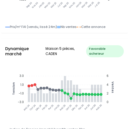
Nov 24
Jan 25
Mar 25
Mai 25
Jul 25
Sep 25
Nov 25
Jan 26
Mar 26
Mai 26
Jul 26
Sep 24
Prix/m² FAI (vendu, lissé 24m)
Nb ventes
Cette annonce
Dynamique
Maison 5 pièces,
Favorable
marché
CADEN
acheteur
3.0
6
Ventes
Tension
1.0
4
-1.0
2
-3.0
0
Oct 24
Déc 24
Fév 25
Avr 25
Jun 25
Aoû 25
Oct 25
Déc 25
Fév 26
Avr 26
Jun 26
Aoû 26
Aoû 24