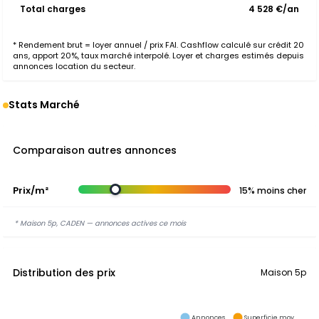
Total charges
4 528 €/an
* Rendement brut = loyer annuel / prix FAI. Cashflow calculé sur crédit 20
ans, apport 20%, taux marché interpolé. Loyer et charges estimés depuis
annonces location du secteur.
Stats Marché
Comparaison autres annonces
Prix/m²
15% moins cher
* Maison 5p, CADEN — annonces actives ce mois
Distribution des prix
Maison 5p
Annonces
Superficie moy.