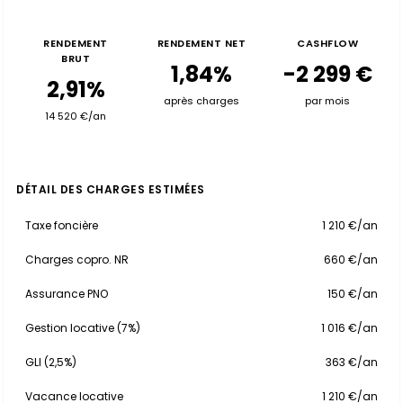
RENDEMENT
RENDEMENT NET
CASHFLOW
BRUT
1,84%
-2 299 €
2,91%
après charges
par mois
14 520 €/an
DÉTAIL DES CHARGES ESTIMÉES
Taxe foncière
1 210 €/an
Charges copro. NR
660 €/an
Assurance PNO
150 €/an
Gestion locative (7%)
1 016 €/an
GLI (2,5%)
363 €/an
Vacance locative
1 210 €/an