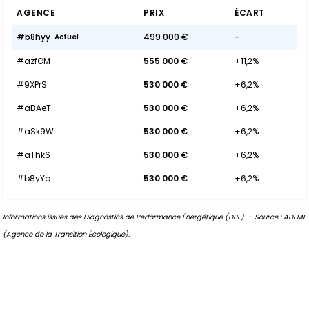
AGENCE
PRIX
ÉCART
#b8hyy
499 000 €
-
Actuel
#azfOM
555 000 €
+11,2%
#9XPrS
530 000 €
+6,2%
#aBAeT
530 000 €
+6,2%
#aSk9W
530 000 €
+6,2%
#aThk6
530 000 €
+6,2%
#b8yYo
530 000 €
+6,2%
Informations issues des Diagnostics de Performance Énergétique (DPE) — Source : ADEME
(Agence de la Transition Écologique).