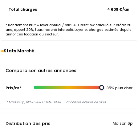
Total charges
4 609 €/an
* Rendement brut = loyer annuel / prix FAI. Cashflow calculé sur crédit 20
ans, apport 20%, taux marché interpolé. Loyer et charges estimés depuis
annonces location du secteur.
Stats Marché
Comparaison autres annonces
Prix/m²
35% plus cher
* Maison 6p, BROU SUR CHANTEREINE — annonces actives ce mois
Distribution des prix
Maison 6p