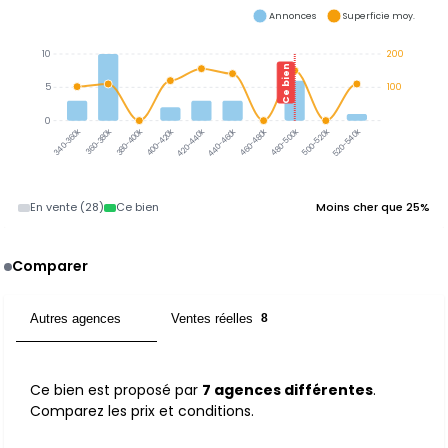
Annonces
Superficie moy.
10
200
Ce bien
5
100
0
360-380k
380-400k
400-420k
420-440k
440-460k
460-480k
480-500k
500-520k
520-540k
340-360k
En vente (28)
Ce bien
Moins cher que 25%
Comparer
Autres agences
Ventes réelles
7
8
Ce bien est proposé par
7 agences différentes
.
Comparez les prix et conditions.