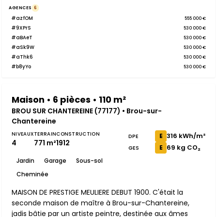
AGENCES
6
#azfOM
555 000 €
#9XPrS
530 000 €
#aBAeT
530 000 €
#aSk9W
530 000 €
#aThk6
530 000 €
#b8yYo
530 000 €
Maison • 6 pièces • 110 m²
BROU SUR CHANTEREINE (77177) • Brou-sur-
Chantereine
NIVEAUX
TERRAIN
CONSTRUCTION
316 kWh/m²
E
DPE
4
771 m²
1912
69 kg CO₂
E
GES
Jardin
Garage
Sous-sol
Cheminée
MAISON DE PRESTIGE MEULIERE DEBUT 1900. C'était la
seconde maison de maître à Brou-sur-Chantereine,
jadis bâtie par un artiste peintre, destinée aux âmes