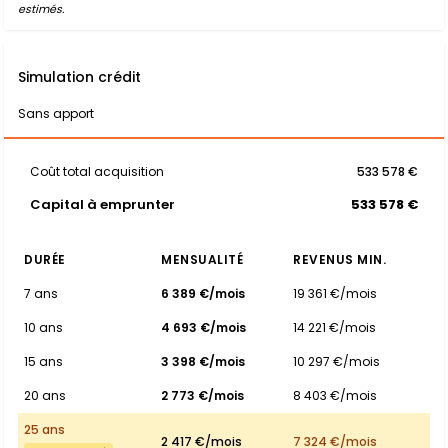
estimés.
Simulation crédit
Sans apport
Coût total acquisition
533 578 €
Capital à emprunter
533 578 €
DURÉE
MENSUALITÉ
REVENUS MIN.
7 ans
6 389 €/mois
19 361 €/mois
10 ans
4 693 €/mois
14 221 €/mois
15 ans
3 398 €/mois
10 297 €/mois
20 ans
2 773 €/mois
8 403 €/mois
25 ans
2 417 €/mois
7 324 €/mois