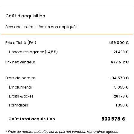
Coût d'acquisition
Bien ancien, frais réduits non appliqués
Prix affiché (FAI)
499 000 €
Honoraires agence (~4,5%)
-21 488 €
Prix net vendeur
477 512 €
Frais de notaire
+34 578 €
Émoluments
5 055 €
Droits & taxes
28 173 €
Formalités
1 350 €
533 578 €
Coût total acquisition
* Frais de notaire calculés sur le prix net vendeur. Honoraires agence