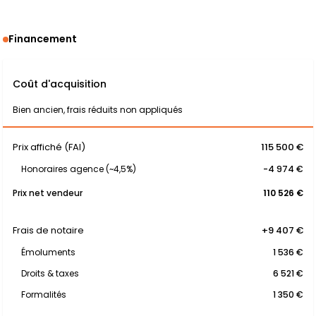
Financement
Coût d'acquisition
Bien ancien, frais réduits non appliqués
Prix affiché (FAI)
115 500 €
Honoraires agence (~4,5%)
-4 974 €
Prix net vendeur
110 526 €
Frais de notaire
+9 407 €
Émoluments
1 536 €
Droits & taxes
6 521 €
Formalités
1 350 €