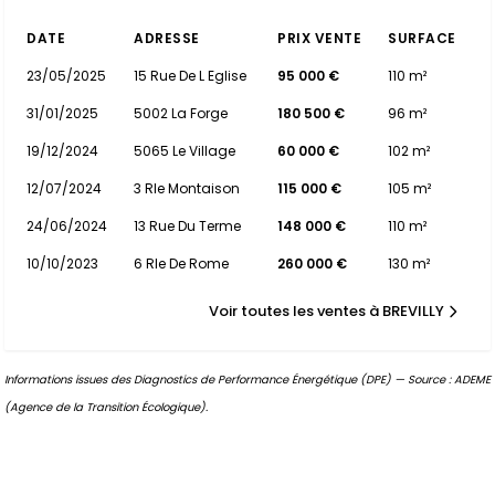
DATE
ADRESSE
PRIX VENTE
SURFACE
23/05/2025
15 Rue De L Eglise
95 000 €
110 m²
31/01/2025
5002 La Forge
180 500 €
96 m²
19/12/2024
5065 Le Village
60 000 €
102 m²
12/07/2024
3 Rle Montaison
115 000 €
105 m²
24/06/2024
13 Rue Du Terme
148 000 €
110 m²
10/10/2023
6 Rle De Rome
260 000 €
130 m²
Voir toutes les ventes à BREVILLY
Informations issues des Diagnostics de Performance Énergétique (DPE) — Source : ADEME
(Agence de la Transition Écologique).