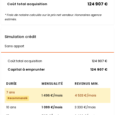
124 907 €
Coût total acquisition
* Frais de notaire calculés sur le prix net vendeur. Honoraires agence
estimés.
Simulation crédit
Sans apport
Coût total acquisition
124 907 €
Capital à emprunter
124 907 €
DURÉE
MENSUALITÉ
REVENUS MIN.
7 ans
1 496 €/mois
4 533 €/mois
Recommandé
10 ans
1 099 €/mois
3 330 €/mois