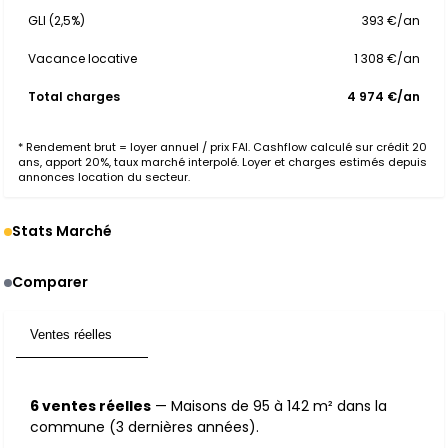
GLI (2,5%)
393 €/an
Vacance locative
1 308 €/an
Total charges
4 974 €/an
* Rendement brut = loyer annuel / prix FAI. Cashflow calculé sur crédit 20
ans, apport 20%, taux marché interpolé. Loyer et charges estimés depuis
annonces location du secteur.
Stats Marché
Comparer
Ventes réelles
6
6 ventes réelles
— Maisons de 95 à 142 m² dans la
commune (3 dernières années).