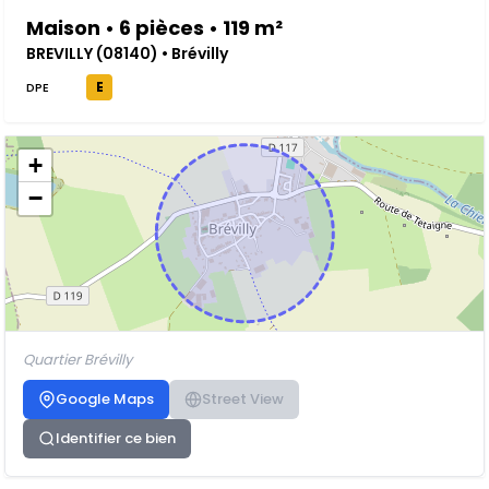
Maison • 6 pièces • 119 m²
BREVILLY (08140) • Brévilly
E
DPE
+
−
Quartier Brévilly
Google Maps
Street View
Identifier ce bien