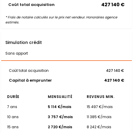
427 140 €
Coût total acquisition
* Frais de notaire calculés sur le prix net vendeur. Honoraires agence
estimés.
Simulation crédit
Sans apport
Coût total acquisition
427 140 €
Capital à emprunter
427 140 €
DURÉE
MENSUALITÉ
REVENUS MIN.
7 ans
5 114 €/mois
15 497 €/mois
10 ans
3 757 €/mois
11 385 €/mois
15 ans
2 720 €/mois
8 242 €/mois