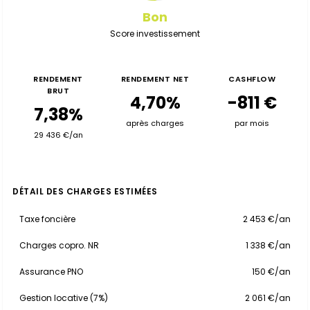
Bon
Score investissement
RENDEMENT
RENDEMENT NET
CASHFLOW
BRUT
4,70%
-811 €
7,38%
après charges
par mois
29 436 €/an
DÉTAIL DES CHARGES ESTIMÉES
Taxe foncière
2 453 €/an
Charges copro. NR
1 338 €/an
Assurance PNO
150 €/an
Gestion locative (7%)
2 061 €/an