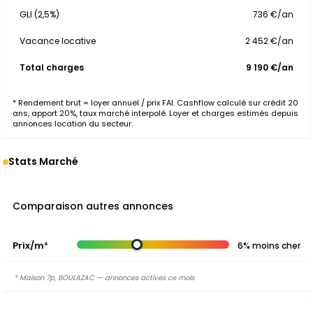
GLI (2,5%)
736 €/an
Vacance locative
2 452 €/an
Total charges
9 190 €/an
* Rendement brut = loyer annuel / prix FAI. Cashflow calculé sur crédit 20
ans, apport 20%, taux marché interpolé. Loyer et charges estimés depuis
annonces location du secteur.
Stats Marché
Comparaison autres annonces
Prix/m²
6% moins cher
* Maison 7p, BOULAZAC — annonces actives ce mois