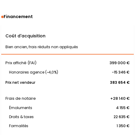
Financement
Coût d'acquisition
Bien ancien, frais réduits non appliqués
Prix affiché (FAI)
399 000 €
Honoraires agence (~4,0%)
-15 346 €
Prix net vendeur
383 654 €
Frais de notaire
+28 140 €
Émoluments
4 155 €
Droits & taxes
22 635 €
Formalités
1 350 €