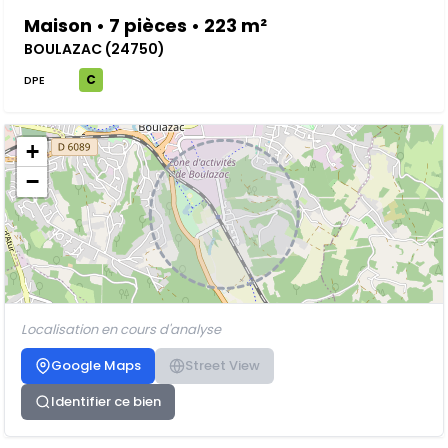
Maison • 7 pièces • 223 m²
BOULAZAC (24750)
C
DPE
+
−
Localisation en cours d'analyse
Google Maps
Street View
Identifier ce bien