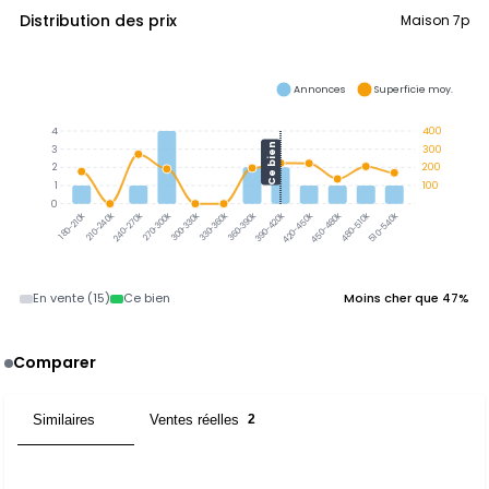
Distribution des prix
Maison 7p
Annonces
Superficie moy.
4
400
Ce bien
3
300
2
200
1
100
0
210-240k
240-270k
270-300k
300-330k
330-360k
360-390k
390-420k
420-450k
450-480k
480-510k
510-540k
180-210k
En vente (15)
Ce bien
Moins cher que 47%
Comparer
Similaires
Ventes réelles
6
2