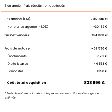
Bien ancien, frais réduits non appliqués
Prix affiché (FAI)
785 000 €
Honoraires agence (~4,0%)
-30 192 €
Prix net vendeur
754 808 €
Frais de notaire
+53 596 €
Émoluments
7 713 €
Droits & taxes
44 533 €
Formalités
1 350 €
838 596 €
Coût total acquisition
* Frais de notaire calculés sur le prix net vendeur. Honoraires agence
estimés.