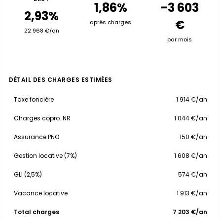
1,86%
-3 603
2,93%
€
après charges
22 968 €/an
par mois
DÉTAIL DES CHARGES ESTIMÉES
Taxe foncière
1 914 €/an
Charges copro. NR
1 044 €/an
Assurance PNO
150 €/an
Gestion locative (7%)
1 608 €/an
GLI (2,5%)
574 €/an
Vacance locative
1 913 €/an
Total charges
7 203 €/an