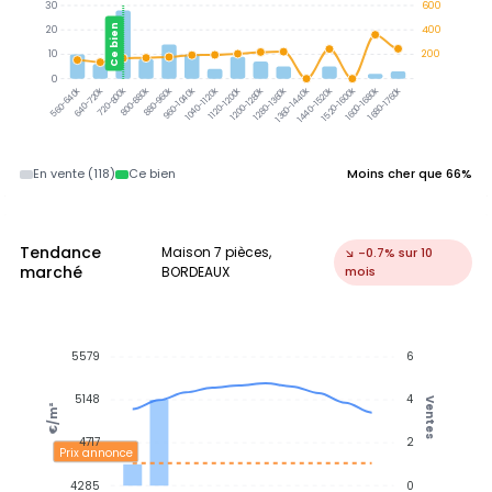
30
600
Ce bien
20
400
10
200
0
640-720k
720-800k
800-880k
880-960k
960-1040k
1040-1120k
1120-1200k
1200-1280k
1280-1360k
1360-1440k
1440-1520k
1520-1600k
1600-1680k
1680-1760k
560-640k
En vente (118)
Ce bien
Moins cher que 66%
Tendance
Maison 7 pièces,
↘ -0.7% sur 10
marché
BORDEAUX
mois
5579
6
5148
4
Ventes
€/m²
4717
2
Prix annonce
4285
0