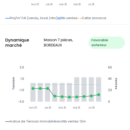
Nov 25
Jan 26
Mar 26
Mai 26
Jul 26
Prix/m² FAI (vendu, lissé 24m)
Nb ventes
Cette annonce
Dynamique
Maison 7 pièces,
Favorable
marché
BORDEAUX
acheteur
3.0
60
1.0
40
Tension
Ventes
-1.0
20
-3.0
0
Nov 25
Jan 26
Mar 26
Mai 26
Jul 26
Indice de Tension Immobilière
Nb ventes 12m