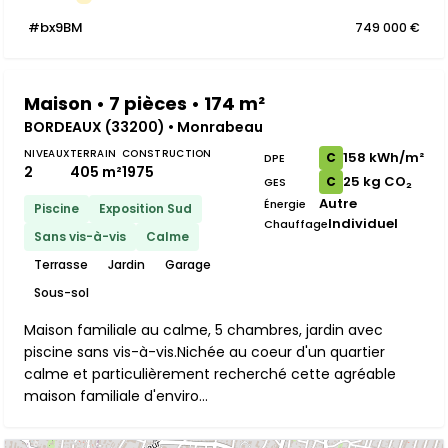
#bx9BM
749 000 €
Maison • 7 pièces • 174 m²
BORDEAUX (33200) • Monrabeau
NIVEAUX
TERRAIN
CONSTRUCTION
158 kWh/m²
C
DPE
2
405 m²
1975
25 kg CO₂
C
GES
Autre
Énergie
Piscine
Exposition Sud
Individuel
Chauffage
Sans vis-à-vis
Calme
Terrasse
Jardin
Garage
Sous-sol
Maison familiale au calme, 5 chambres, jardin avec
piscine sans vis-à-vis.Nichée au coeur d'un quartier
calme et particulièrement recherché cette agréable
maison familiale d'enviro...