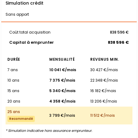
Simulation crédit
Sans apport
Coût total acquisition
838 596 €
Capital à emprunter
838 596 €
DURÉE
MENSUALITÉ
REVENUS MIN.
7 ans
10 041 €/mois
30 427 €/mois
10 ans
7 375 €/mois
22 348 €/mois
15 ans
5 340 €/mois
16 182 €/mois
20 ans
4 358 €/mois
13 206 €/mois
25 ans
3 799 €/mois
11 512 €/mois
Recommandé
* Simulation indicative hors assurance emprunteur.