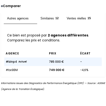
Comparer
Autres agences
Similaires
Ventes réelles
2
12
15
Ce bien est proposé par
2 agences différentes
.
Comparez les prix et conditions.
AGENCE
PRIX
ÉCART
#blnp4
785 000 €
-
Actuel
#bx9BM
749 000 €
-4,6%
Informations issues des Diagnostics de Performance Énergétique (DPE) — Source : ADEME
(Agence de la Transition Écologique).