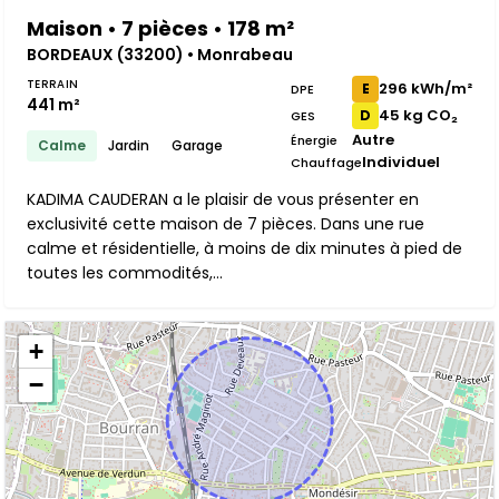
Maison • 7 pièces • 178 m²
BORDEAUX (33200) • Monrabeau
TERRAIN
296 kWh/m²
E
DPE
441 m²
45 kg CO₂
D
GES
Autre
Énergie
Calme
Jardin
Garage
Individuel
Chauffage
KADIMA CAUDERAN a le plaisir de vous présenter en
exclusivité cette maison de 7 pièces. Dans une rue
calme et résidentielle, à moins de dix minutes à pied de
toutes les commodités,...
+
−