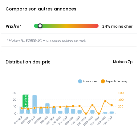
Comparaison autres annonces
Prix/m²
24% moins cher
* Maison 7p, BORDEAUX — annonces actives ce mois
Distribution des prix
Maison 7p
Annonces
Superficie moy.
30
600
Ce bien
20
400
10
200
0
640-720k
720-800k
800-880k
880-960k
960-1040k
1040-1120k
1120-1200k
1200-1280k
1280-1360k
1360-1440k
1440-1520k
1520-1600k
1600-1680k
1680-1760k
560-640k