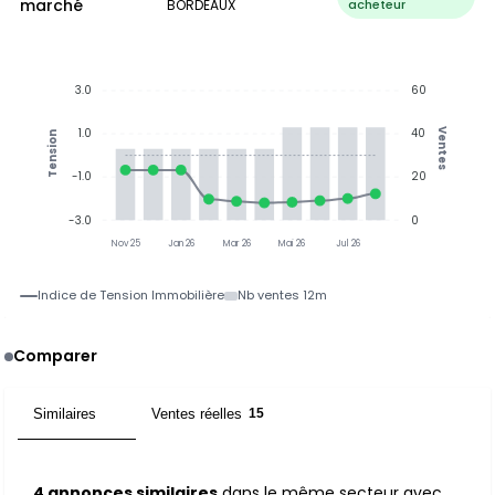
marché
BORDEAUX
acheteur
3.0
60
1.0
40
Ventes
Tension
-1.0
20
-3.0
0
Nov 25
Jan 26
Mar 26
Mai 26
Jul 26
Indice de Tension Immobilière
Nb ventes 12m
Comparer
Similaires
Ventes réelles
4
15
4 annonces similaires
dans le même secteur avec