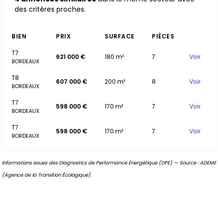
des critères proches.
BIEN
PRIX
SURFACE
PIÈCES
T7
621 000 €
180 m²
7
Voir
BORDEAUX
T8
607 000 €
200 m²
8
Voir
BORDEAUX
T7
598 000 €
170 m²
7
Voir
BORDEAUX
T7
598 000 €
170 m²
7
Voir
BORDEAUX
Informations issues des Diagnostics de Performance Énergétique (DPE) — Source : ADEME
(Agence de la Transition Écologique).