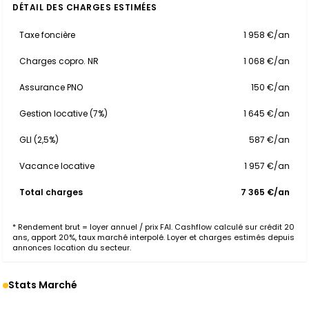
DÉTAIL DES CHARGES ESTIMÉES
Taxe foncière
1 958 €/an
Charges copro. NR
1 068 €/an
Assurance PNO
150 €/an
Gestion locative (7%)
1 645 €/an
GLI (2,5%)
587 €/an
Vacance locative
1 957 €/an
Total charges
7 365 €/an
* Rendement brut = loyer annuel / prix FAI. Cashflow calculé sur crédit 20
ans, apport 20%, taux marché interpolé. Loyer et charges estimés depuis
annonces location du secteur.
Stats Marché