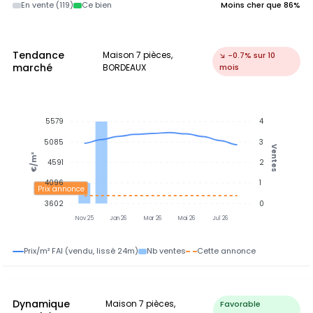
En vente (119)
Ce bien
Moins cher que 86%
Tendance
Maison 7 pièces,
↘ -0.7% sur 10
marché
BORDEAUX
mois
5579
4
5085
3
Ventes
€/m²
4591
2
4096
1
Prix annonce
3602
0
Nov 25
Jan 26
Mar 26
Mai 26
Jul 26
Prix/m² FAI (vendu, lissé 24m)
Nb ventes
Cette annonce
Dynamique
Maison 7 pièces,
Favorable