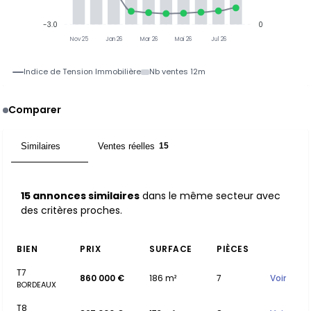
-3.0
0
Nov 25
Jan 26
Mar 26
Mai 26
Jul 26
Indice de Tension Immobilière
Nb ventes 12m
Comparer
Similaires
Ventes réelles
15
15
15 annonces similaires
dans le même secteur avec
des critères proches.
BIEN
PRIX
SURFACE
PIÈCES
T7
860 000 €
186 m²
7
Voir
BORDEAUX
T8