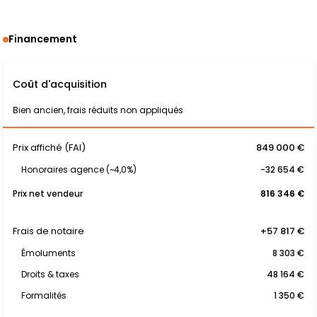
Financement
Coût d'acquisition
Bien ancien, frais réduits non appliqués
Prix affiché (FAI)
849 000 €
Honoraires agence (~4,0%)
-32 654 €
Prix net vendeur
816 346 €
Frais de notaire
+57 817 €
Émoluments
8 303 €
Droits & taxes
48 164 €
Formalités
1 350 €