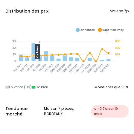
Distribution des prix
Maison 7p
Annonces
Superficie moy.
30
600
Ce bien
20
400
10
200
0
640-720k
720-800k
800-880k
880-960k
960-1040k
1040-1120k
1120-1200k
1200-1280k
1280-1360k
1360-1440k
1440-1520k
1520-1600k
1600-1680k
1680-1760k
560-640k
En vente (116)
Ce bien
Moins cher que 55%
Tendance
Maison 7 pièces,
↘ -0.7% sur 10
marché
BORDEAUX
mois