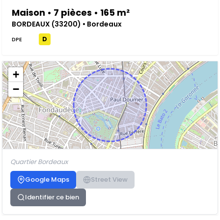
Maison • 7 pièces • 165 m²
BORDEAUX (33200) • Bordeaux
D
DPE
+
−
Quartier Bordeaux
Google Maps
Street View
Identifier ce bien