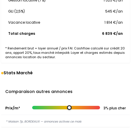
Gestion locative (7%)
1 525 €/an
GLI (2,5%)
545 €/an
Vacance locative
1 814 €/an
Total charges
6 839 €/an
* Rendement brut = loyer annuel / prix FAI. Cashflow calculé sur crédit 20
ans, apport 20%, taux marché interpolé. Loyer et charges estimés depuis
annonces location du secteur.
Stats Marché
Comparaison autres annonces
Prix/m²
3% plus cher
* Maison 7p, BORDEAUX — annonces actives ce mois