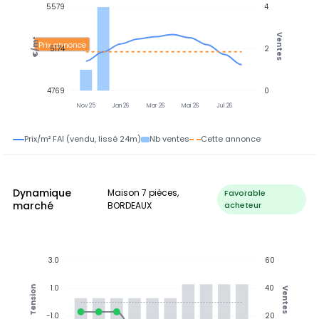
5579
4
Ventes
€/m²
Prix annonce
5174
2
4769
0
Nov 25
Jan 26
Mar 26
Mai 26
Jul 26
Prix/m² FAI (vendu, lissé 24m)
Nb ventes
Cette annonce
Dynamique
Maison 7 pièces,
Favorable
marché
BORDEAUX
acheteur
3.0
60
1.0
40
Tension
Ventes
-1.0
20