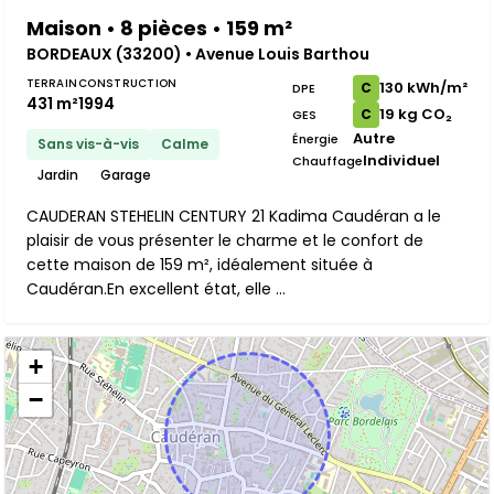
Maison • 8 pièces • 159 m²
BORDEAUX (33200) • Avenue Louis Barthou
TERRAIN
CONSTRUCTION
130 kWh/m²
C
DPE
431 m²
1994
19 kg CO₂
C
GES
Autre
Énergie
Sans vis-à-vis
Calme
Individuel
Chauffage
Jardin
Garage
CAUDERAN STEHELIN CENTURY 21 Kadima Caudéran a le
plaisir de vous présenter le charme et le confort de
cette maison de 159 m², idéalement située à
Caudéran.En excellent état, elle ...
+
−