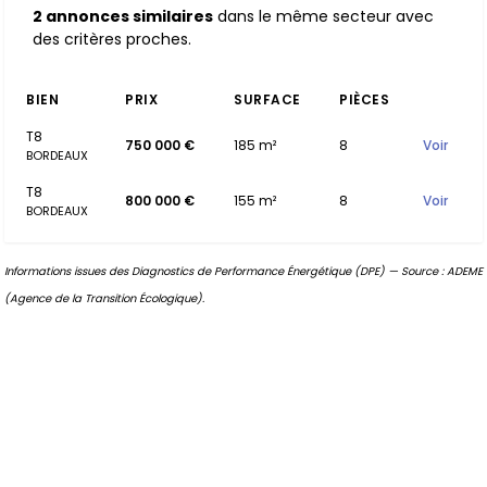
2 annonces similaires
dans le même secteur avec
des critères proches.
BIEN
PRIX
SURFACE
PIÈCES
T8
750 000 €
185 m²
8
Voir
BORDEAUX
T8
800 000 €
155 m²
8
Voir
BORDEAUX
Informations issues des Diagnostics de Performance Énergétique (DPE) — Source : ADEME
(Agence de la Transition Écologique).