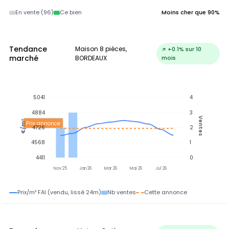
En vente (96)
Ce bien
Moins cher que 90%
Tendance
Maison 8 pièces,
↗ +0.1% sur 10
marché
BORDEAUX
mois
5041
4
4884
3
Ventes
€/m²
Prix annonce
4726
2
4568
1
4411
0
Nov 25
Jan 26
Mar 26
Mai 26
Jul 26
Prix/m² FAI (vendu, lissé 24m)
Nb ventes
Cette annonce