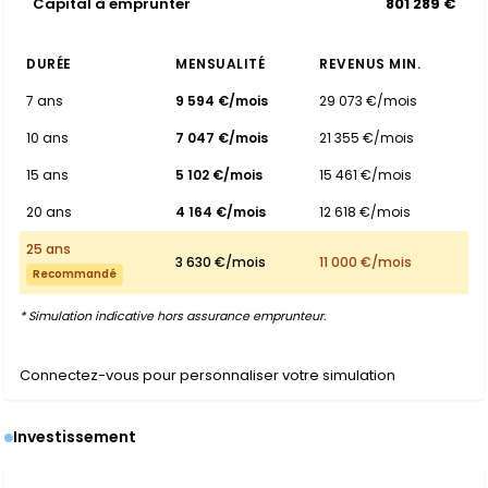
Capital à emprunter
801 289 €
DURÉE
MENSUALITÉ
REVENUS MIN.
7 ans
9 594 €/mois
29 073 €/mois
10 ans
7 047 €/mois
21 355 €/mois
15 ans
5 102 €/mois
15 461 €/mois
20 ans
4 164 €/mois
12 618 €/mois
25 ans
3 630 €/mois
11 000 €/mois
Recommandé
* Simulation indicative hors assurance emprunteur.
Connectez-vous pour personnaliser votre simulation
Investissement