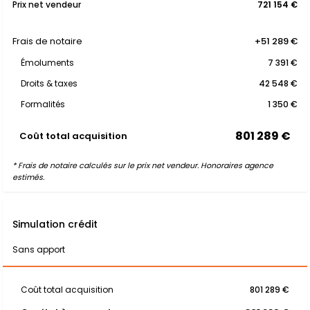
Prix net vendeur
721 154 €
Frais de notaire
+51 289 €
Émoluments
7 391 €
Droits & taxes
42 548 €
Formalités
1 350 €
801 289 €
Coût total acquisition
* Frais de notaire calculés sur le prix net vendeur. Honoraires agence
estimés.
Simulation crédit
Sans apport
Coût total acquisition
801 289 €