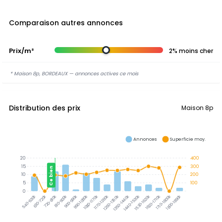
Comparaison autres annonces
Prix/m²
2% moins cher
* Maison 8p, BORDEAUX — annonces actives ce mois
Distribution des prix
Maison 8p
Annonces
Superficie moy.
20
400
15
300
Ce bien
10
200
5
100
0
630-720k
720-810k
810-900k
900-990k
990-1080k
1080-1170k
1170-1260k
1260-1350k
1350-1440k
1440-1530k
1530-1620k
1620-1710k
1710-1800k
1800-1890k
540-630k