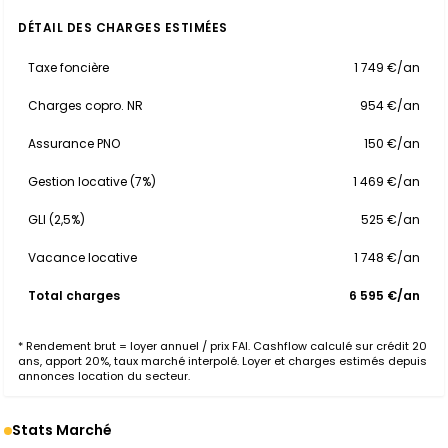
DÉTAIL DES CHARGES ESTIMÉES
Taxe foncière
1 749 €/an
Charges copro. NR
954 €/an
Assurance PNO
150 €/an
Gestion locative (7%)
1 469 €/an
GLI (2,5%)
525 €/an
Vacance locative
1 748 €/an
Total charges
6 595 €/an
* Rendement brut = loyer annuel / prix FAI. Cashflow calculé sur crédit 20
ans, apport 20%, taux marché interpolé. Loyer et charges estimés depuis
annonces location du secteur.
Stats Marché