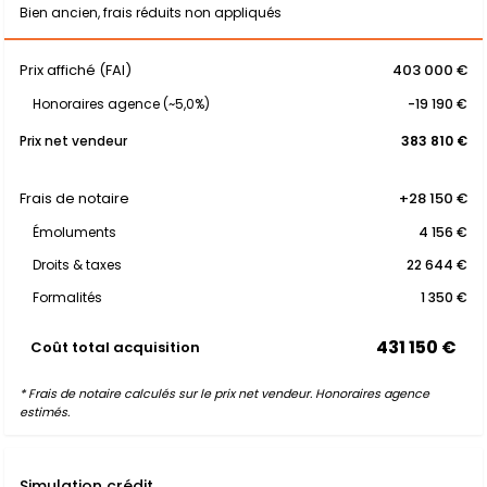
Bien ancien, frais réduits non appliqués
Prix affiché (FAI)
403 000 €
Honoraires agence (~5,0%)
-19 190 €
Prix net vendeur
383 810 €
Frais de notaire
+28 150 €
Émoluments
4 156 €
Droits & taxes
22 644 €
Formalités
1 350 €
431 150 €
Coût total acquisition
* Frais de notaire calculés sur le prix net vendeur. Honoraires agence
estimés.
Simulation crédit