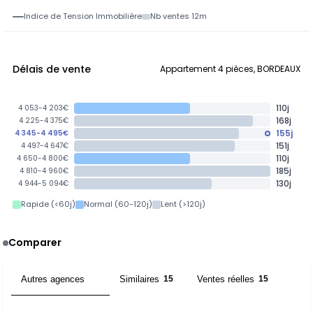
Indice de Tension Immobilière
Nb ventes 12m
Délais de vente
Appartement 4 pièces, BORDEAUX
110j
4 053-4 203€
168j
4 225-4 375€
155j
4 345-4 495€
151j
4 497-4 647€
110j
4 650-4 800€
185j
4 810-4 960€
130j
4 944-5 094€
Rapide (<60j)
Normal (60-120j)
Lent (>120j)
Comparer
Autres agences
Similaires
Ventes réelles
3
15
15