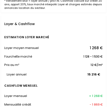
* Rendement brut = loyer annuel / prix FAI. Cashflow calculé sur crédit 20
ans, apport 20%, taux marché interpolé. Loyer et charges estimés depuis
annonces location du secteur.
Loyer & Cashflow
ESTIMATION LOYER MARCHÉ
1 268 €
Loyer moyen mensuel
Fourchette marché
1 128 - 1 530 €
Prix au m²
12 €/m²
Loyer annuel
15 216 €
CASHFLOW MENSUEL
Loyer mensuel
+ 1 268 €
Mensualité crédit
- 1 869 €