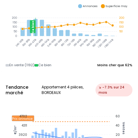
Annonces
Superficie moy.
200
200
150
150
Ce bien
100
100
50
50
0
300-360k
360-420k
420-480k
480-540k
540-600k
600-660k
660-720k
720-780k
780-840k
840-900k
900-960k
960-1020k
1020-1080k
1080-1140k
240-300k
En vente (1192)
Ce bien
Moins cher que 62%
Tendance
Appartement 4 pièces,
↘ -7.3% sur 24
marché
BORDEAUX
mois
4702
60
Prix annonce
Ventes
4311
40
€/m²
3920
20