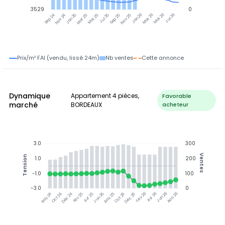
3529
0
Jan 25
Jul 25
Jan 26
Jul 26
Nov 24
Mar 25
Mai 25
Sep 25
Nov 25
Mar 26
Mai 26
Sep 24
Prix/m² FAI (vendu, lissé 24m)
Nb ventes
Cette annonce
Dynamique
Appartement 4 pièces,
Favorable
marché
BORDEAUX
acheteur
3.0
300
Ventes
Tension
1.0
200
-1.0
100
-3.0
0
Jun 25
Jun 26
Oct 24
Déc 24
Fév 25
Avr 25
Aoû 25
Oct 25
Déc 25
Fév 26
Avr 26
Aoû 26
Aoû 24