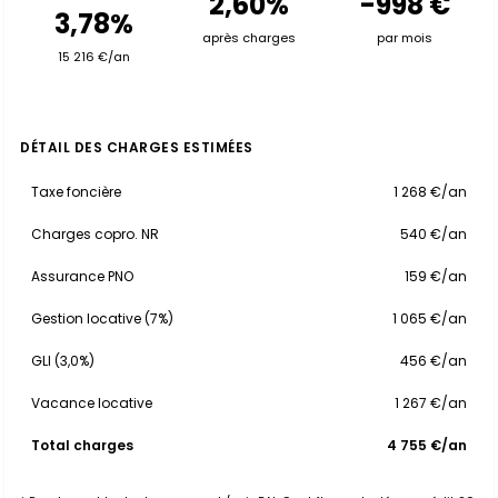
2,60%
-998 €
3,78%
après charges
par mois
15 216 €/an
DÉTAIL DES CHARGES ESTIMÉES
Taxe foncière
1 268 €/an
Charges copro. NR
540 €/an
Assurance PNO
159 €/an
Gestion locative (7%)
1 065 €/an
GLI (3,0%)
456 €/an
Vacance locative
1 267 €/an
Total charges
4 755 €/an