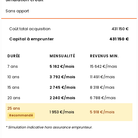
Sans apport
Coût total acquisition
431 150 €
Capital à emprunter
431 150 €
DURÉE
MENSUALITÉ
REVENUS MIN.
7 ans
5 162 €/mois
15 642 €/mois
10 ans
3 792 €/mois
11 491 €/mois
15 ans
2 745 €/mois
8 318 €/mois
20 ans
2 240 €/mois
6 788 €/mois
25 ans
1 953 €/mois
5 918 €/mois
Recommandé
* Simulation indicative hors assurance emprunteur.