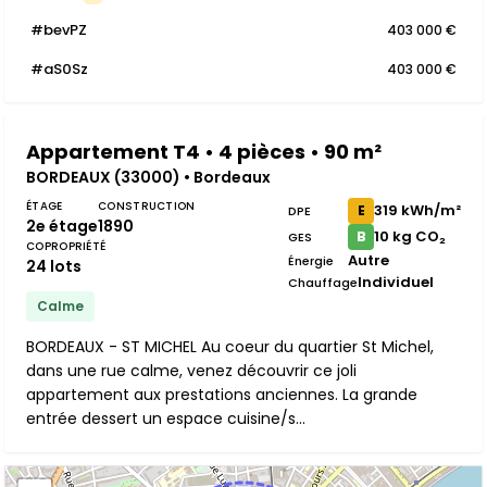
#bevPZ
403 000 €
#aS0Sz
403 000 €
Appartement T4 • 4 pièces • 90 m²
BORDEAUX (33000) • Bordeaux
ÉTAGE
CONSTRUCTION
319 kWh/m²
E
DPE
2e étage
1890
10 kg CO₂
B
GES
COPROPRIÉTÉ
Autre
Énergie
24 lots
Individuel
Chauffage
Calme
BORDEAUX - ST MICHEL Au coeur du quartier St Michel,
dans une rue calme, venez découvrir ce joli
appartement aux prestations anciennes. La grande
entrée dessert un espace cuisine/s...