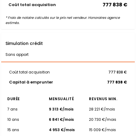
777 838 €
Coût total acquisition
* Frais de notaire calculés sur le prix net vendeur. Honoraires agence
estimés.
Simulation crédit
Sans apport
Coût total acquisition
777 838 €
Capital à emprunter
777 838 €
DURÉE
MENSUALITÉ
REVENUS MIN.
7 ans
9 313 €/mois
28 221 €/mois
10 ans
6 841 €/mois
20 730 €/mois
15 ans
4 953 €/mois
15 009 €/mois