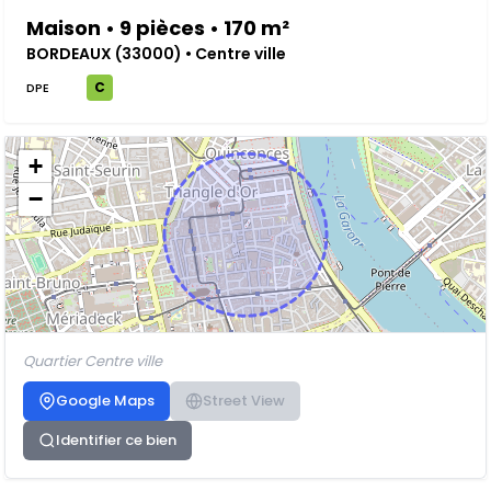
Maison • 9 pièces • 170 m²
BORDEAUX (33000) • Centre ville
C
DPE
+
−
Quartier Centre ville
Google Maps
Street View
Identifier ce bien