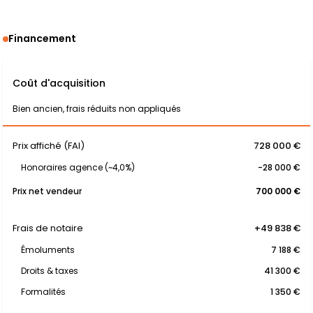
Financement
Coût d'acquisition
Bien ancien, frais réduits non appliqués
Prix affiché (FAI)
728 000 €
Honoraires agence (~4,0%)
-28 000 €
Prix net vendeur
700 000 €
Frais de notaire
+49 838 €
Émoluments
7 188 €
Droits & taxes
41 300 €
Formalités
1 350 €