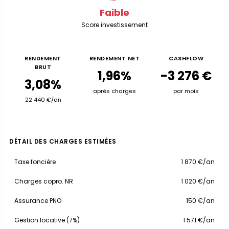
Faible
Score investissement
RENDEMENT
RENDEMENT NET
CASHFLOW
BRUT
1,96%
-3 276 €
3,08%
après charges
par mois
22 440 €/an
DÉTAIL DES CHARGES ESTIMÉES
Taxe foncière
1 870 €/an
Charges copro. NR
1 020 €/an
Assurance PNO
150 €/an
Gestion locative (7%)
1 571 €/an