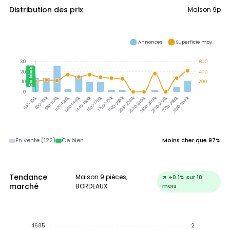
Distribution des prix
Maison 9p
Annonces
Superficie moy.
30
600
Ce bien
20
400
10
200
0
800-960k
960-1120k
1120-1280k
1280-1440k
1440-1600k
1600-1760k
1760-1920k
1920-2080k
2080-2240k
2240-2400k
2400-2560k
2560-2720k
2720-2880k
2880-3040k
640-800k
En vente (122)
Ce bien
Moins cher que 97%
Tendance
Maison 9 pièces,
↗ +0.1% sur 10
marché
BORDEAUX
mois
4685
2