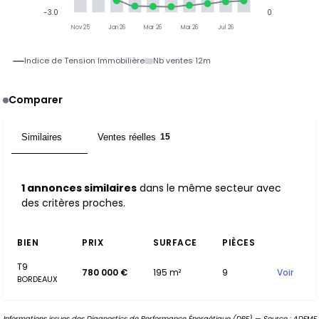
-3.0
0
Nov 25
Jan 26
Mar 26
Mai 26
Jul 26
Indice de Tension Immobilière
Nb ventes 12m
Comparer
Similaires
Ventes réelles
1
15
1 annonces similaires
dans le même secteur avec
des critères proches.
BIEN
PRIX
SURFACE
PIÈCES
T9
780 000 €
195 m²
9
Voir
BORDEAUX
Informations issues des Diagnostics de Performance Énergétique (DPE) — Source : ADEME