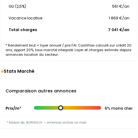
GLI (2,5%)
561 €/an
Vacance locative
1 869 €/an
Total charges
7 041 €/an
* Rendement brut = loyer annuel / prix FAI. Cashflow calculé sur crédit 20
ans, apport 20%, taux marché interpolé. Loyer et charges estimés depuis
annonces location du secteur.
Stats Marché
Comparaison autres annonces
Prix/m²
6% moins cher
* Maison 9p, BORDEAUX — annonces actives ce mois