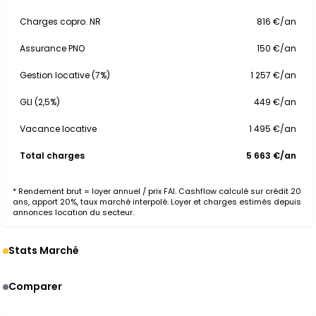
Charges copro. NR
816 €/an
Assurance PNO
150 €/an
Gestion locative (7%)
1 257 €/an
GLI (2,5%)
449 €/an
Vacance locative
1 495 €/an
Total charges
5 663 €/an
* Rendement brut = loyer annuel / prix FAI. Cashflow calculé sur crédit 20
ans, apport 20%, taux marché interpolé. Loyer et charges estimés depuis
annonces location du secteur.
Stats Marché
Comparer