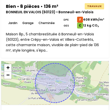
Bien • 8 pièces • 136 m²
TRAVAUX
BONNEUIL EN VALOIS (60123) • Bonneuil-en-Valois
408 kWh/m²
F
DPE
Jardin
Garage
Cheminée
12 kg CO₂
C
GES
Maison 8p., 5 chambresSituée à Bonneuil-en-Valois
(60123), entre Crépy-en-Valois et Villers-Cotterêts,
cette charmante maison, vivable de plain-pied de 136
m², style longère, s'épa...
+
−