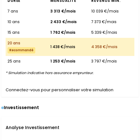
DURÉE
MENSUALITÉ
REVENUS MIN.
7 ans
3 313 €/mois
10 039 €/mois
10 ans
2 433 €/mois
7 373 €/mois
15 ans
1 762 €/mois
5 339 €/mois
20 ans
1 438 €/mois
4 358 €/mois
Recommandé
25 ans
1 253 €/mois
3 797 €/mois
* Simulation indicative hors assurance emprunteur.
Connectez-vous pour personnaliser votre simulation
Investissement
Analyse Investissement