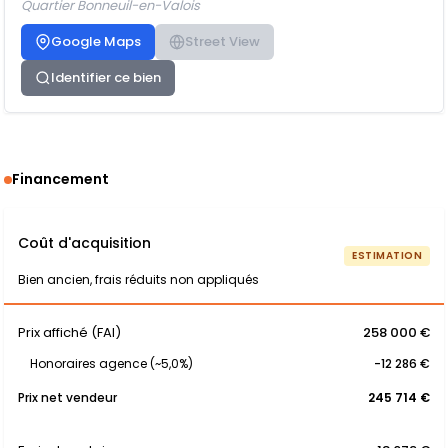
Quartier Bonneuil-en-Valois
Google Maps
Street View
Identifier ce bien
Financement
Coût d'acquisition
ESTIMATION
Bien ancien, frais réduits non appliqués
Prix affiché (FAI)
258 000 €
Honoraires agence (~5,0%)
-12 286 €
Prix net vendeur
245 714 €