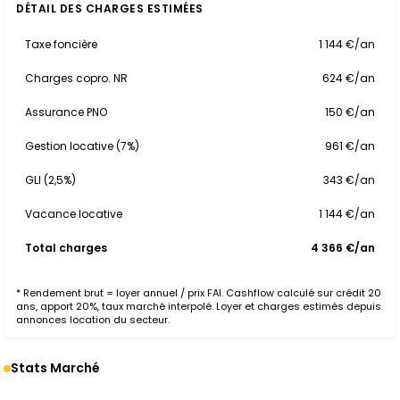
DÉTAIL DES CHARGES ESTIMÉES
Taxe foncière
1 144 €/an
Charges copro. NR
624 €/an
Assurance PNO
150 €/an
Gestion locative (7%)
961 €/an
GLI (2,5%)
343 €/an
Vacance locative
1 144 €/an
Total charges
4 366 €/an
* Rendement brut = loyer annuel / prix FAI. Cashflow calculé sur crédit 20
ans, apport 20%, taux marché interpolé. Loyer et charges estimés depuis
annonces location du secteur.
Stats Marché