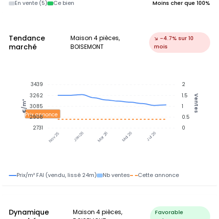
En vente (5)
Ce bien
Moins cher que 100%
Tendance
Maison 4 pièces,
↘ -4.7% sur 10
marché
BOISEMONT
mois
3439
2
3262
1.5
Ventes
€/m²
3085
1
Prix annonce
2908
0.5
2731
0
Jan 26
Jul 26
Mar 26
Mai 26
Nov 25
Prix/m² FAI (vendu, lissé 24m)
Nb ventes
Cette annonce
Dynamique
Maison 4 pièces,
Favorable