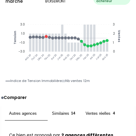
marché
BOISEMONT
acheteur
3.0
3
Ventes
Tension
1.0
2
-1.0
1
-3.0
0
Jun 25
Jun 26
Oct 24
Déc 24
Fév 25
Avr 25
Aoû 25
Oct 25
Déc 25
Fév 26
Avr 26
Aoû 26
Aoû 24
Indice de Tension Immobilière
Nb ventes 12m
Comparer
Autres agences
Similaires
Ventes réelles
2
14
4
Ce bien est proposé par
2 agences différentes
.