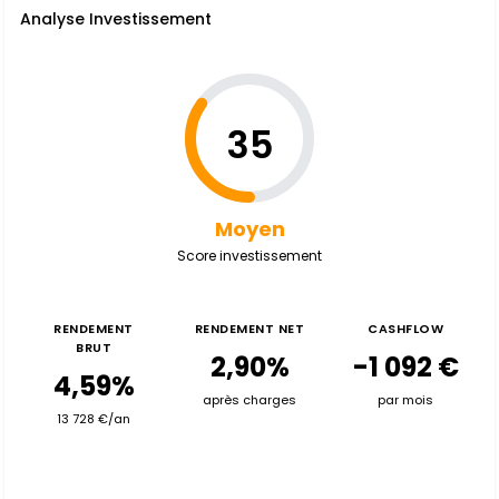
Analyse Investissement
35
Moyen
Score investissement
RENDEMENT
RENDEMENT NET
CASHFLOW
BRUT
2,90%
-1 092 €
4,59%
après charges
par mois
13 728 €/an