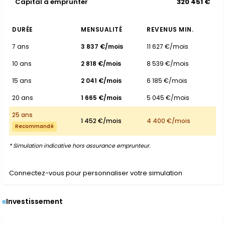
Capital à emprunter
320 451 €
DURÉE
MENSUALITÉ
REVENUS MIN.
7 ans
3 837 €/mois
11 627 €/mois
10 ans
2 818 €/mois
8 539 €/mois
15 ans
2 041 €/mois
6 185 €/mois
20 ans
1 665 €/mois
5 045 €/mois
25 ans
1 452 €/mois
4 400 €/mois
Recommandé
* Simulation indicative hors assurance emprunteur.
Connectez-vous pour personnaliser votre simulation
Investissement