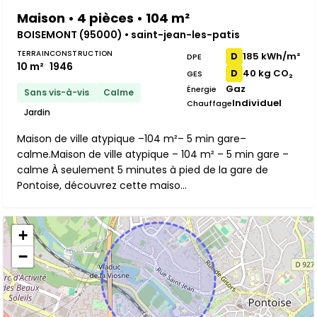
Maison • 4 pièces • 104 m²
BOISEMONT (95000) • saint-jean-les-patis
TERRAIN
CONSTRUCTION
185 kWh/m²
D
DPE
10 m²
1946
40 kg CO₂
D
GES
Gaz
Énergie
Sans vis-à-vis
Calme
Individuel
Chauffage
Jardin
Maison de ville atypique –104 m²– 5 min gare–
calme.Maison de ville atypique – 104 m² – 5 min gare –
calme À seulement 5 minutes à pied de la gare de
Pontoise, découvrez cette maiso...
+
−