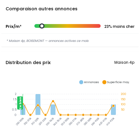
Comparaison autres annonces
Prix/m²
23% moins cher
* Maison 4p, BOISEMONT — annonces actives ce mois
Distribution des prix
Maison 4p
Annonces
Superficie moy.
2
200
Ce bien
1.5
150
1
100
0.5
50
0
300-310k
310-320k
320-330k
330-340k
340-350k
350-360k
360-370k
370-380k
390-400k
400-410k
410-420k
290-300k
380-390k