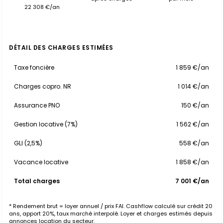
22 308 €/an
DÉTAIL DES CHARGES ESTIMÉES
Taxe foncière
1 859 €/an
Charges copro. NR
1 014 €/an
Assurance PNO
150 €/an
Gestion locative (7%)
1 562 €/an
GLI (2,5%)
558 €/an
Vacance locative
1 858 €/an
Total charges
7 001 €/an
* Rendement brut = loyer annuel / prix FAI. Cashflow calculé sur crédit 20
ans, apport 20%, taux marché interpolé. Loyer et charges estimés depuis
annonces location du secteur.