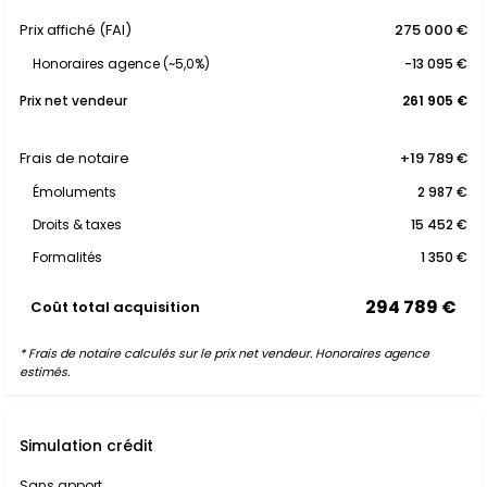
Prix affiché (FAI)
275 000 €
Honoraires agence (~5,0%)
-13 095 €
Prix net vendeur
261 905 €
Frais de notaire
+19 789 €
Émoluments
2 987 €
Droits & taxes
15 452 €
Formalités
1 350 €
294 789 €
Coût total acquisition
* Frais de notaire calculés sur le prix net vendeur. Honoraires agence
estimés.
Simulation crédit
Sans apport