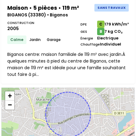
Maison • 5 pièces • 119 m²
SANS TRAVAUX
BIGANOS (33380) • Biganos
CONSTRUCTION
179 kWh/m²
C
DPE
2005
7 kg CO₂
B
GES
Electrique
Énergie
Calme
Jardin
Garage
Individuel
Chauffage
Biganos centre: maison familiale de 119 m² avec jardin.À
quelques minutes à pied du centre de Biganos, cette
maison de 119 m² est idéale pour une famille souhaitant
tout faire à pi...
+
−