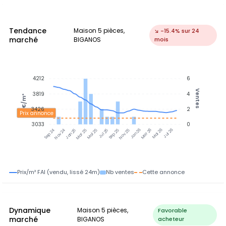
Tendance
Maison 5 pièces,
↘ -15.4% sur 24
marché
BIGANOS
mois
4212
6
Ventes
3819
4
€/m²
3426
2
Prix annonce
3033
0
Nov 24
Jan 25
Mar 25
Mai 25
Jul 25
Sep 25
Nov 25
Jan 26
Mar 26
Mai 26
Jul 26
Sep 24
Prix/m² FAI (vendu, lissé 24m)
Nb ventes
Cette annonce
Dynamique
Maison 5 pièces,
Favorable
marché
BIGANOS
acheteur