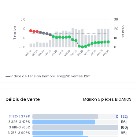
3.0
30
Ventes
Tension
1.0
20
-1.0
10
-3.0
0
Oct 24
Déc 24
Fév 25
Avr 25
Jun 25
Aoû 25
Oct 25
Déc 25
Fév 26
Avr 26
Jun 26
Aoû 26
Aoû 24
Indice de Tension Immobilière
Nb ventes 12m
Délais de vente
Maison 5 pièces, BIGANOS
122j
3 122-3 272€
116j
3 326-3 476€
160j
3 618-3 768€
95j
3 756-3 906€