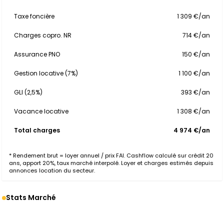
Taxe foncière
1 309 €/an
Charges copro. NR
714 €/an
Assurance PNO
150 €/an
Gestion locative (7%)
1 100 €/an
GLI (2,5%)
393 €/an
Vacance locative
1 308 €/an
Total charges
4 974 €/an
* Rendement brut = loyer annuel / prix FAI. Cashflow calculé sur crédit 20
ans, apport 20%, taux marché interpolé. Loyer et charges estimés depuis
annonces location du secteur.
Stats Marché