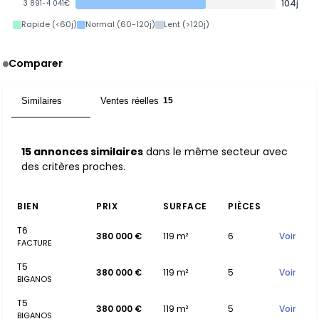
104j
3 891-4 041€
Rapide (<60j)
Normal (60-120j)
Lent (>120j)
Comparer
Similaires
Ventes réelles
15
15
15 annonces similaires
dans le même secteur avec
des critères proches.
BIEN
PRIX
SURFACE
PIÈCES
T6
380 000 €
119 m²
6
Voir
FACTURE
T5
380 000 €
119 m²
5
Voir
BIGANOS
T5
380 000 €
119 m²
5
Voir
BIGANOS