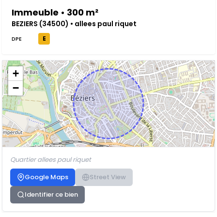
Immeuble • 300 m²
BEZIERS (34500) • allees paul riquet
E
DPE
+
−
Quartier allees paul riquet
Google Maps
Street View
Identifier ce bien