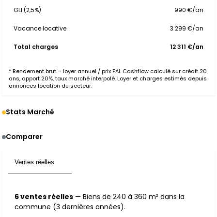
GLI (2,5%)
990 €/an
Vacance locative
3 299 €/an
Total charges
12 311 €/an
* Rendement brut = loyer annuel / prix FAI. Cashflow calculé sur crédit 20
ans, apport 20%, taux marché interpolé. Loyer et charges estimés depuis
annonces location du secteur.
Stats Marché
Comparer
Ventes réelles
6
6 ventes réelles
— Biens de 240 à 360 m² dans la
commune (3 dernières années).