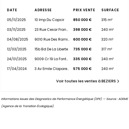
DATE
ADRESSE
PRIX VENTE
SURFACE
05/11/2025
10 Imp Du Capcir
850 000 €
315 m²
03/11/2025
23 Rue Cesar Franck
398 000 €
240 m²
04/08/2025
9010 Rue Des Ramiers
600 000 €
320 m²
12/03/2025
15b Bd De La Liberte
735 000 €
317 m²
24/01/2025
9009 Cr 19 La Fontaine Leche Frite
335 000 €
240 m²
17/04/2024
3 Av Emile Claparede
575 000 €
240 m²
Voir toutes les ventes à BEZIERS
Informations issues des Diagnostics de Performance Énergétique (DPE) — Source : ADEME
(Agence de la Transition Écologique).