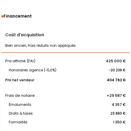
Financement
Coût d'acquisition
Bien ancien, frais réduits non appliqués
Prix affiché (FAI)
425 000 €
Honoraires agence (~5,0%)
-20 238 €
Prix net vendeur
404 762 €
Frais de notaire
+29 587 €
Émoluments
4 357 €
Droits & taxes
23 880 €
Formalités
1 350 €