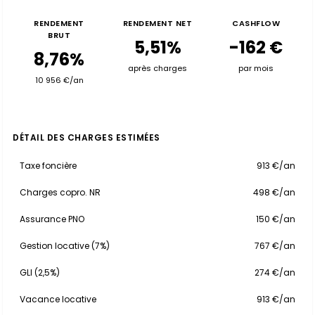
RENDEMENT
RENDEMENT NET
CASHFLOW
BRUT
5,51%
-162 €
8,76%
après charges
par mois
10 956 €/an
DÉTAIL DES CHARGES ESTIMÉES
Taxe foncière
913 €/an
Charges copro. NR
498 €/an
Assurance PNO
150 €/an
Gestion locative (7%)
767 €/an
GLI (2,5%)
274 €/an
Vacance locative
913 €/an