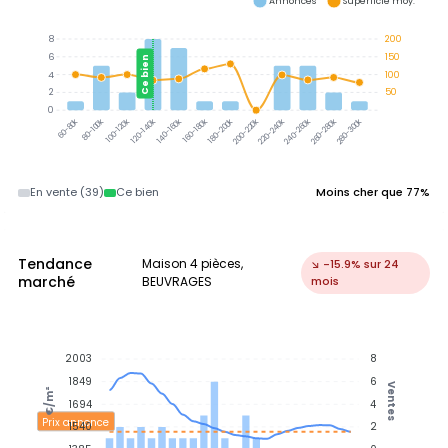
Annonces
Superficie moy.
8
200
6
150
Ce bien
4
100
2
50
0
80-100k
100-120k
120-140k
140-160k
160-180k
180-200k
200-220k
220-240k
240-260k
260-280k
280-300k
60-80k
En vente (39)
Ce bien
Moins cher que 77%
Tendance
Maison 4 pièces,
↘ -15.9% sur 24
marché
BEUVRAGES
mois
2003
8
1849
6
Ventes
€/m²
1694
4
Prix annonce
1540
2