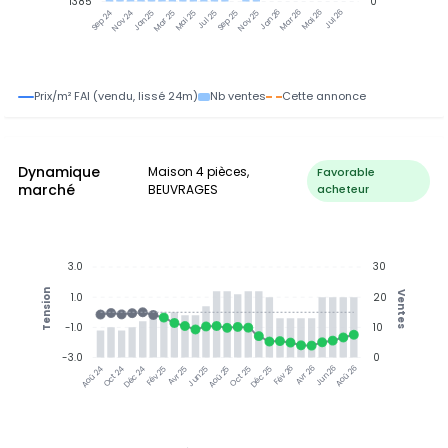
1385
0
Nov 24
Jan 25
Mar 25
Mai 25
Jul 25
Sep 25
Nov 25
Jan 26
Mar 26
Mai 26
Jul 26
Sep 24
Prix/m² FAI (vendu, lissé 24m)
Nb ventes
Cette annonce
Dynamique
Maison 4 pièces,
Favorable
marché
BEUVRAGES
acheteur
3.0
30
Tension
Ventes
1.0
20
-1.0
10
-3.0
0
Oct 24
Déc 24
Fév 25
Avr 25
Jun 25
Aoû 25
Oct 25
Déc 25
Fév 26
Avr 26
Jun 26
Aoû 26
Aoû 24