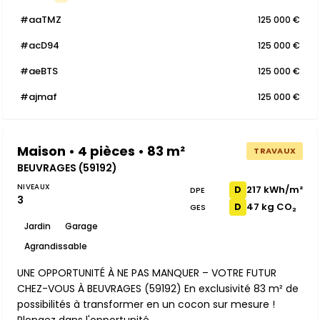
#aaTMZ
125 000 €
#acD94
125 000 €
#aeBTS
125 000 €
#ajmaf
125 000 €
Maison • 4 pièces • 83 m²
TRAVAUX
BEUVRAGES (59192)
NIVEAUX
217 kWh/m²
D
DPE
3
47 kg CO₂
D
GES
Jardin
Garage
Agrandissable
UNE OPPORTUNITÉ À NE PAS MANQUER – VOTRE FUTUR
CHEZ-VOUS À BEUVRAGES (59192) En exclusivité 83 m² de
possibilités à transformer en un cocon sur mesure !