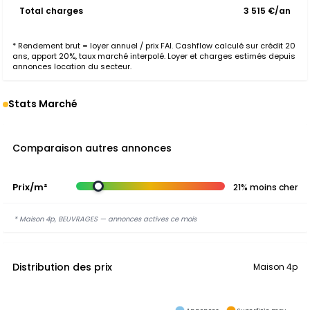
Total charges
3 515 €/an
* Rendement brut = loyer annuel / prix FAI. Cashflow calculé sur crédit 20
ans, apport 20%, taux marché interpolé. Loyer et charges estimés depuis
annonces location du secteur.
Stats Marché
Comparaison autres annonces
Prix/m²
21% moins cher
* Maison 4p, BEUVRAGES — annonces actives ce mois
Distribution des prix
Maison 4p