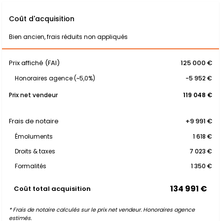
Coût d'acquisition
Bien ancien, frais réduits non appliqués
Prix affiché (FAI)
125 000 €
Honoraires agence (~5,0%)
-5 952 €
Prix net vendeur
119 048 €
Frais de notaire
+9 991 €
Émoluments
1 618 €
Droits & taxes
7 023 €
Formalités
1 350 €
134 991 €
Coût total acquisition
* Frais de notaire calculés sur le prix net vendeur. Honoraires agence
estimés.