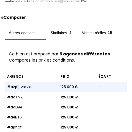
Indice de Tension Immobilière
Nb ventes 12m
Comparer
Autres agences
Similaires
Ventes réelles
5
2
15
Ce bien est proposé par
5 agences différentes
.
Comparez les prix et conditions.
AGENCE
PRIX
ÉCART
#azp1j
125 000 €
-
Actuel
#aaTMZ
125 000 €
-
#acD94
125 000 €
-
#aeBTS
125 000 €
-
#ajmaf
125 000 €
-