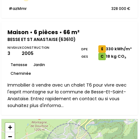
#azMmr
328 000 €
Maison • 6 pièces • 66 m²
BESSE ET ST ANASTAISE (63610)
NIVEAUX
CONSTRUCTION
330 kWh/m²
E
DPE
3
2005
18 kg CO₂
C
GES
Terrasse
Jardin
Cheminée
Immobilier à vendre avec un chalet T6 pour vivre avec
l'esprit montagne sur la commune de Besse-Et-Saint-
Anastaise. Entrez rapidement en contact au si vous
souhaitez plus d'informa...
+
−