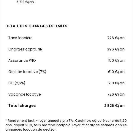
8 712 €/an
DÉTAIL DES CHARGES ESTIMÉES
Taxe foncière
726 €/an
Charges copro. NR
396 €/an
Assurance PNO
150 €/an
Gestion locative (7%)
610 €/an
GLI (2,5%)
218 €/an
Vacance locative
726 €/an
Total charges
2 826 €/an
* Rendement brut = loyer annuel / prix FAI. Cashflow calculé sur crédit 20
ans, apport 20%, taux marché interpolé. Loyer et charges estimés depuis
annonces location du secteur.