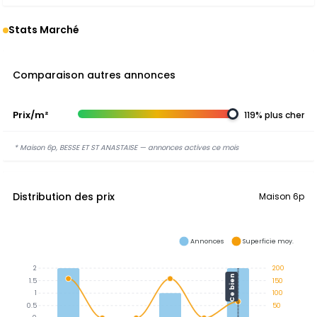
Stats Marché
Comparaison autres annonces
Prix/m²
119% plus cher
* Maison 6p, BESSE ET ST ANASTAISE — annonces actives ce mois
Distribution des prix
Maison 6p
Annonces
Superficie moy.
2
200
Ce bien
1.5
150
1
100
0.5
50