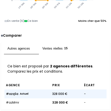
0
300-310k
310-320k
320-330k
280-290k
290-300k
270-280k
En vente (6)
Ce bien
Moins cher que 50%
Comparer
Autres agences
Ventes réelles
2
15
Ce bien est proposé par
2 agences différentes
.
Comparez les prix et conditions.
AGENCE
PRIX
ÉCART
#azqSa
328 000 €
-
Actuel
#azMmr
328 000 €
-