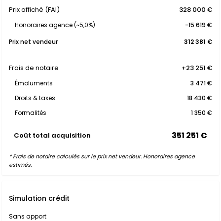
Prix affiché (FAI)
328 000 €
Honoraires agence (~5,0%)
-15 619 €
Prix net vendeur
312 381 €
Frais de notaire
+23 251 €
Émoluments
3 471 €
Droits & taxes
18 430 €
Formalités
1 350 €
351 251 €
Coût total acquisition
* Frais de notaire calculés sur le prix net vendeur. Honoraires agence
estimés.
Simulation crédit
Sans apport