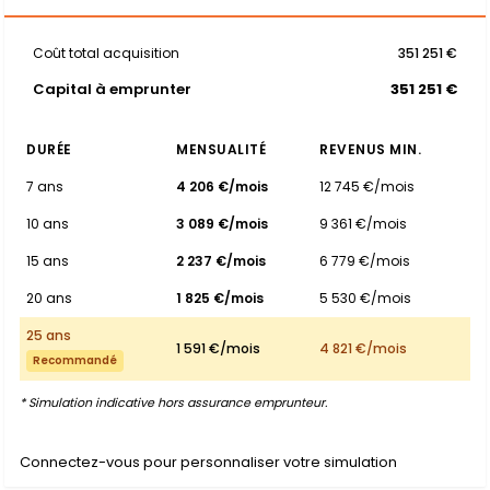
Coût total acquisition
351 251 €
Capital à emprunter
351 251 €
DURÉE
MENSUALITÉ
REVENUS MIN.
7 ans
4 206 €/mois
12 745 €/mois
10 ans
3 089 €/mois
9 361 €/mois
15 ans
2 237 €/mois
6 779 €/mois
20 ans
1 825 €/mois
5 530 €/mois
25 ans
1 591 €/mois
4 821 €/mois
Recommandé
* Simulation indicative hors assurance emprunteur.
Connectez-vous pour personnaliser votre simulation