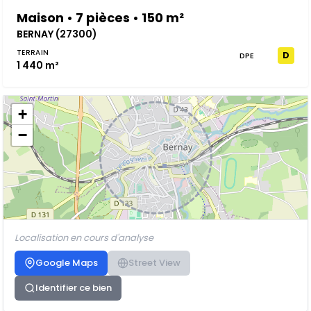
Maison • 7 pièces • 150 m²
BERNAY (27300)
TERRAIN
D
DPE
1 440 m²
+
−
Localisation en cours d'analyse
Google Maps
Street View
Identifier ce bien