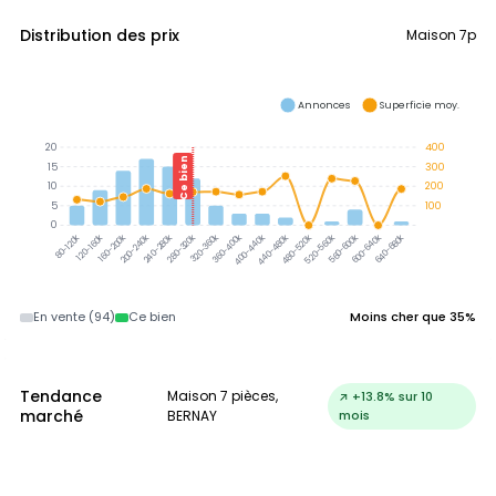
Distribution des prix
Maison 7p
Annonces
Superficie moy.
20
400
Ce bien
15
300
10
200
5
100
0
320-360k
360-400k
120-160k
160-200k
200-240k
240-280k
280-320k
400-440k
440-480k
480-520k
520-560k
560-600k
600-640k
640-680k
80-120k
En vente (94)
Ce bien
Moins cher que 35%
Tendance
Maison 7 pièces,
↗ +13.8% sur 10
marché
BERNAY
mois