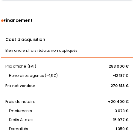
Financement
Coût d'acquisition
Bien ancien, frais réduits non appliqués
Prix affiché (FAI)
283 000 €
Honoraires agence (~4,5%)
-12 187 €
Prix net vendeur
270 813 €
Frais de notaire
+20 400 €
Émoluments
3 073 €
Droits & taxes
15 977 €
Formalités
1 350 €