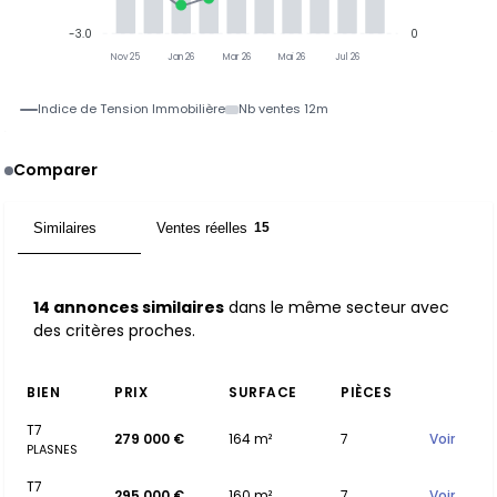
-3.0
0
Nov 25
Jan 26
Mar 26
Mai 26
Jul 26
Indice de Tension Immobilière
Nb ventes 12m
Comparer
Similaires
Ventes réelles
14
15
14 annonces similaires
dans le même secteur avec
des critères proches.
BIEN
PRIX
SURFACE
PIÈCES
T7
279 000 €
164 m²
7
Voir
PLASNES
T7
295 000 €
160 m²
7
Voir