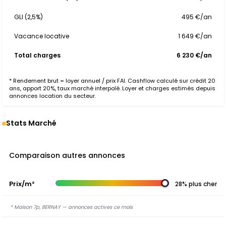
GLI (2,5%)
495 €/an
Vacance locative
1 649 €/an
Total charges
6 230 €/an
* Rendement brut = loyer annuel / prix FAI. Cashflow calculé sur crédit 20
ans, apport 20%, taux marché interpolé. Loyer et charges estimés depuis
annonces location du secteur.
Stats Marché
Comparaison autres annonces
Prix/m²
28% plus cher
* Maison 7p, BERNAY — annonces actives ce mois