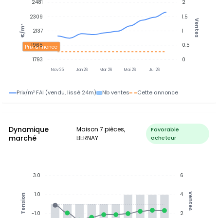
2481
2
2309
1.5
Ventes
€/m²
2137
1
1965
0.5
Prix annonce
1793
0
Nov 25
Jan 26
Mar 26
Mai 26
Jul 26
Prix/m² FAI (vendu, lissé 24m)
Nb ventes
Cette annonce
Dynamique
Maison 7 pièces,
Favorable
marché
BERNAY
acheteur
3.0
6
1.0
4
Ventes
Tension
-1.0
2