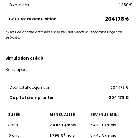
Formalités
1 350 €
204 178 €
Coût total acquisition
* Frais de notaire calculés sur le prix net vendeur. Honoraires agence
estimés.
Simulation crédit
Sans apport
Coût total acquisition
204 178 €
Capital à emprunter
204 178 €
DURÉE
MENSUALITÉ
REVENUS MIN.
7 ans
2 445 €/mois
7 409 €/mois
10 ans
1 796 €/mois
5 442 €/mois