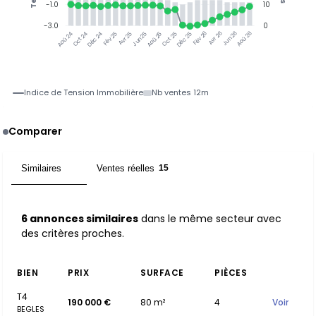
-1.0
10
-3.0
0
Oct 24
Déc 24
Fév 25
Avr 25
Jun 25
Aoû 25
Oct 25
Déc 25
Fév 26
Avr 26
Jun 26
Aoû 26
Aoû 24
Indice de Tension Immobilière
Nb ventes 12m
Comparer
Similaires
Ventes réelles
6
15
6 annonces similaires
dans le même secteur avec
des critères proches.
BIEN
PRIX
SURFACE
PIÈCES
T4
190 000 €
80 m²
4
Voir
BEGLES