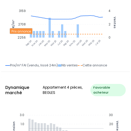
3159
4
Ventes
€/m²
2708
2
Prix annonce
2256
0
Nov 24
Jan 25
Mar 25
Mai 25
Jul 25
Sep 25
Nov 25
Jan 26
Mar 26
Mai 26
Jul 26
Sep 24
Prix/m² FAI (vendu, lissé 24m)
Nb ventes
Cette annonce
Dynamique
Appartement 4 pièces,
Favorable
marché
BEGLES
acheteur
3.0
30
Ventes
Tension
1.0
20