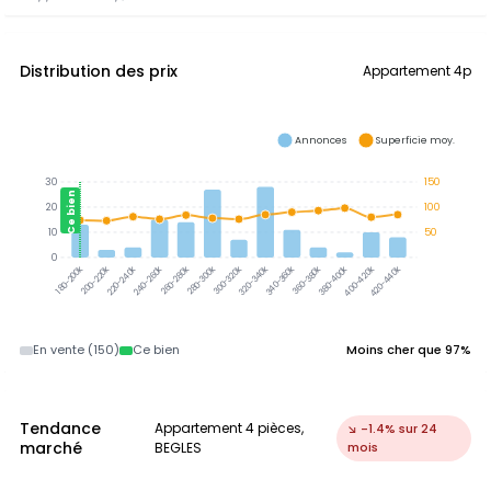
Distribution des prix
Appartement 4p
Annonces
Superficie moy.
30
150
Ce bien
20
100
10
50
0
300-320k
320-340k
340-360k
380-400k
360-380k
200-220k
220-240k
240-260k
260-280k
280-300k
400-420k
420-440k
180-200k
En vente (150)
Ce bien
Moins cher que 97%
Tendance
Appartement 4 pièces,
↘ -1.4% sur 24
marché
BEGLES
mois