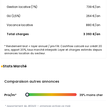
Gestion locative (7%)
739 €/an
GLI (2,5%)
264 €/an
Vacance locative
880 €/an
Total charges
3 393 €/an
* Rendement brut = loyer annuel / prix FAI. Cashflow calculé sur crédit 20
ans, apport 20%, taux marché interpolé. Loyer et charges estimés depuis
annonces location du secteur.
Stats Marché
Comparaison autres annonces
Prix/m²
39% moins cher
* Appartement 4p, BEGLES — annonces actives ce mois