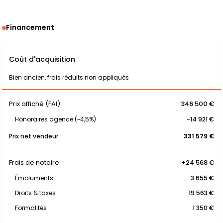
Financement
Coût d'acquisition
Bien ancien, frais réduits non appliqués
Prix affiché (FAI)
346 500 €
Honoraires agence (~4,5%)
-14 921 €
Prix net vendeur
331 579 €
Frais de notaire
+24 568 €
Émoluments
3 655 €
Droits & taxes
19 563 €
Formalités
1 350 €