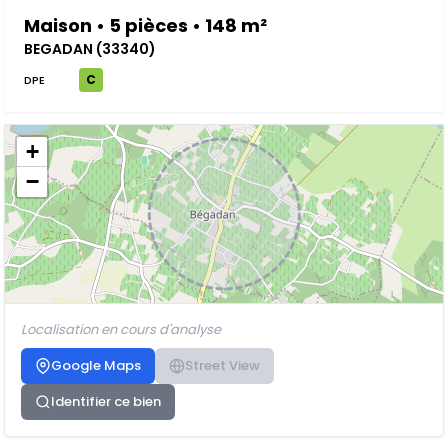
Maison • 5 pièces • 148 m²
BEGADAN (33340)
C
DPE
+
−
Localisation en cours d'analyse
Google Maps
Street View
Identifier ce bien