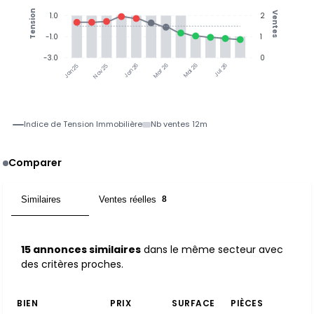
Tension
Ventes
1.0
2
-1.0
1
-3.0
0
Nov 25
Jan 26
Mar 26
Mai 26
Jul 26
Jan 25
Indice de Tension Immobilière
Nb ventes 12m
Comparer
Similaires
Ventes réelles
15
8
15 annonces similaires
dans le même secteur avec
des critères proches.
BIEN
PRIX
SURFACE
PIÈCES