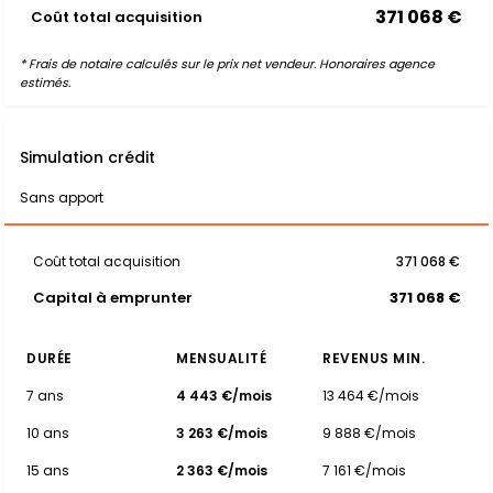
371 068 €
Coût total acquisition
* Frais de notaire calculés sur le prix net vendeur. Honoraires agence
estimés.
Simulation crédit
Sans apport
Coût total acquisition
371 068 €
Capital à emprunter
371 068 €
DURÉE
MENSUALITÉ
REVENUS MIN.
7 ans
4 443 €/mois
13 464 €/mois
10 ans
3 263 €/mois
9 888 €/mois
15 ans
2 363 €/mois
7 161 €/mois