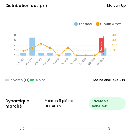
Distribution des prix
Maison 5p
Annonces
Superficie moy.
8
400
6
300
Ce bien
4
200
2
100
0
300-320k
320-340k
340-360k
180-200k
200-220k
220-240k
240-260k
260-280k
280-300k
160-180k
En vente (14)
Ce bien
Moins cher que 21%
Dynamique
Maison 5 pièces,
Favorable
marché
BEGADAN
acheteur
3.0
3