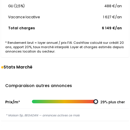
GLI (2,5%)
488 €/an
Vacance locative
1 627 €/an
Total charges
6 149 €/an
* Rendement brut = loyer annuel / prix FAI. Cashflow calculé sur crédit 20
ans, apport 20%, taux marché interpolé. Loyer et charges estimés depuis
annonces location du secteur.
Stats Marché
Comparaison autres annonces
Prix/m²
29% plus cher
* Maison 5p, BEGADAN — annonces actives ce mois