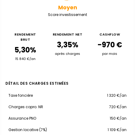
Moyen
Score investissement
RENDEMENT
RENDEMENT NET
CASHFLOW
BRUT
3,35%
-970 €
5,30%
après charges
par mois
15 840 €/an
DÉTAIL DES CHARGES ESTIMÉES
Taxe foncière
1 320 €/an
Charges copro. NR
720 €/an
Assurance PNO
150 €/an
Gestion locative (7%)
1 109 €/an