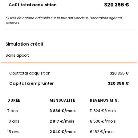
320 356 €
Coût total acquisition
* Frais de notaire calculés sur le prix net vendeur. Honoraires agence
estimés.
Simulation crédit
Sans apport
Coût total acquisition
320 356 €
Capital à emprunter
320 356 €
DURÉE
MENSUALITÉ
REVENUS MIN.
7 ans
3 836 €/mois
11 624 €/mois
10 ans
2 817 €/mois
8 536 €/mois
15 ans
2 040 €/mois
6 182 €/mois