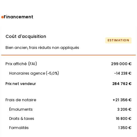
Financement
Coût d'acquisition
ESTIMATION
Bien ancien, frais réduits non appliqués
Prix affiché (FAI)
299 000 €
Honoraires agence (~5,0%)
-14 238 €
Prix net vendeur
284 762 €
Frais de notaire
+21 356 €
Émoluments
3 206 €
Droits & taxes
16 800 €
Formalités
1 350 €