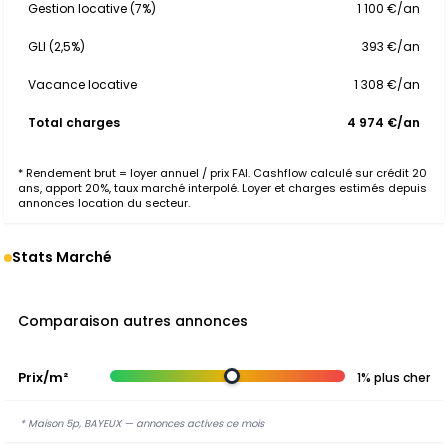
Gestion locative (7%)
1 100 €/an
GLI (2,5%)
393 €/an
Vacance locative
1 308 €/an
Total charges
4 974 €/an
* Rendement brut = loyer annuel / prix FAI. Cashflow calculé sur crédit 20
ans, apport 20%, taux marché interpolé. Loyer et charges estimés depuis
annonces location du secteur.
Stats Marché
Comparaison autres annonces
Prix/m²
1% plus cher
* Maison 5p, BAYEUX — annonces actives ce mois