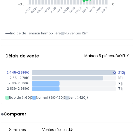
-3.0
0
Jun 25
Jun 26
Oct 24
Déc 24
Fév 25
Avr 25
Aoû 25
Oct 25
Déc 25
Fév 26
Avr 26
Aoû 26
Aoû 24
Indice de Tension Immobilière
Nb ventes 12m
Délais de vente
Maison 5 pièces, BAYEUX
212j
2 445-2 595€
181j
2 551-2 701€
71j
2 710-2 860€
71j
2 839-2 989€
Rapide (<60j)
Normal (60-120j)
Lent (>120j)
Comparer
Similaires
Ventes réelles
15
15