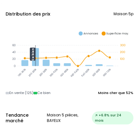
Distribution des prix
Maison 5p
Annonces
Superficie moy.
60
300
Ce bien
40
200
20
100
0
240-300k
300-360k
360-420k
420-480k
480-540k
540-600k
600-660k
660-720k
180-240k
En vente (125)
Ce bien
Moins cher que 52%
Tendance
Maison 5 pièces,
↗ +6.8% sur 24
marché
BAYEUX
mois