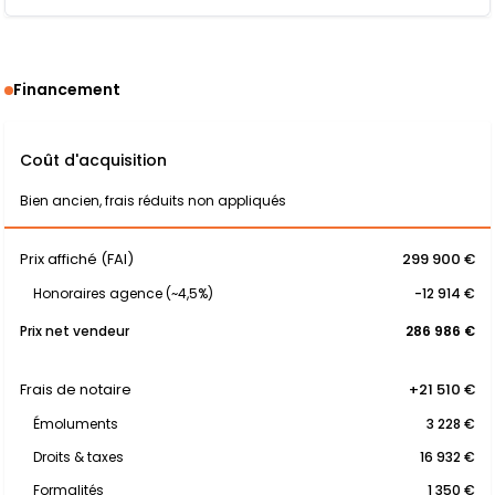
Financement
Coût d'acquisition
Bien ancien, frais réduits non appliqués
Prix affiché (FAI)
299 900 €
Honoraires agence (~4,5%)
-12 914 €
Prix net vendeur
286 986 €
Frais de notaire
+21 510 €
Émoluments
3 228 €
Droits & taxes
16 932 €
Formalités
1 350 €