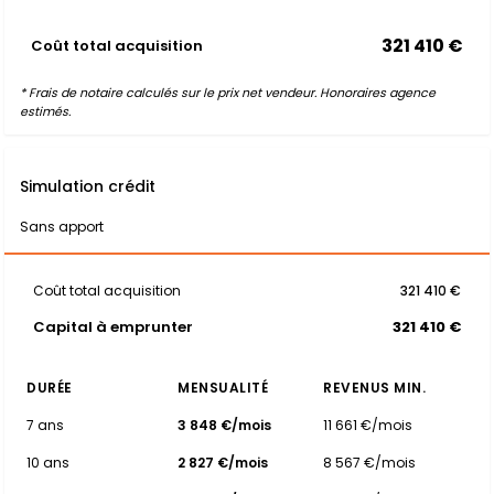
321 410 €
Coût total acquisition
* Frais de notaire calculés sur le prix net vendeur. Honoraires agence
estimés.
Simulation crédit
Sans apport
Coût total acquisition
321 410 €
Capital à emprunter
321 410 €
DURÉE
MENSUALITÉ
REVENUS MIN.
7 ans
3 848 €/mois
11 661 €/mois
10 ans
2 827 €/mois
8 567 €/mois