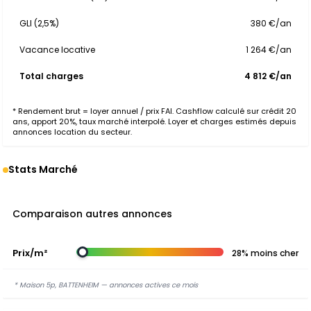
GLI (2,5%)
380 €/an
Vacance locative
1 264 €/an
Total charges
4 812 €/an
* Rendement brut = loyer annuel / prix FAI. Cashflow calculé sur crédit 20
ans, apport 20%, taux marché interpolé. Loyer et charges estimés depuis
annonces location du secteur.
Stats Marché
Comparaison autres annonces
Prix/m²
28% moins cher
* Maison 5p, BATTENHEIM — annonces actives ce mois