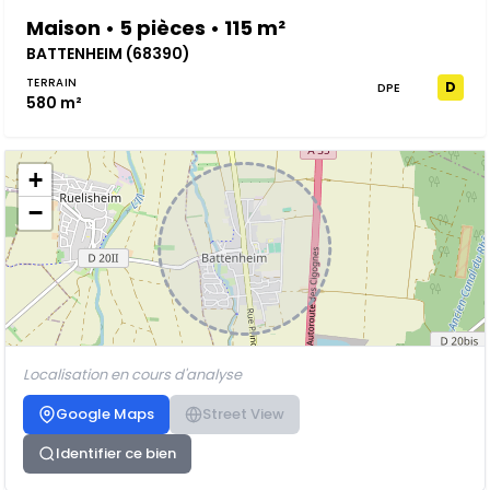
Maison • 5 pièces • 115 m²
BATTENHEIM (68390)
TERRAIN
D
DPE
580 m²
+
−
Localisation en cours d'analyse
Google Maps
Street View
Identifier ce bien