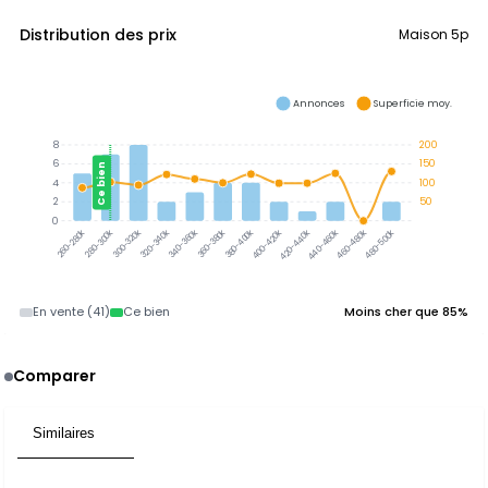
Distribution des prix
Maison 5p
Annonces
Superficie moy.
8
200
6
150
Ce bien
4
100
2
50
0
300-320k
320-340k
340-360k
360-380k
380-400k
280-300k
400-420k
420-440k
440-460k
460-480k
480-500k
260-280k
En vente (41)
Ce bien
Moins cher que 85%
Comparer
Similaires
2