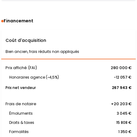
Financement
Coût d'acquisition
Bien ancien, frais réduits non appliqués
Prix affiché (FAI)
280 000 €
Honoraires agence (~4,5%)
-12 057 €
Prix net vendeur
267 943 €
Frais de notaire
+20 203 €
Émoluments
3 045 €
Droits & taxes
15 808 €
Formalités
1 350 €