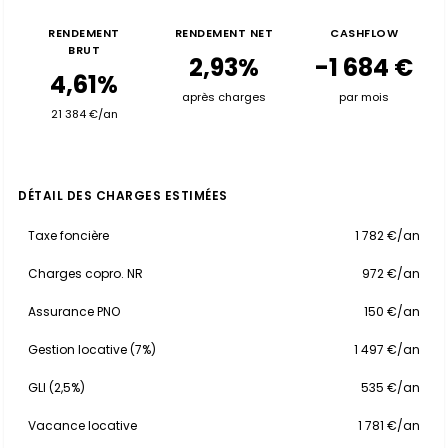
RENDEMENT
RENDEMENT NET
CASHFLOW
BRUT
2,93%
-1 684 €
4,61%
après charges
par mois
21 384 €/an
DÉTAIL DES CHARGES ESTIMÉES
Taxe foncière
1 782 €/an
Charges copro. NR
972 €/an
Assurance PNO
150 €/an
Gestion locative (7%)
1 497 €/an
GLI (2,5%)
535 €/an
Vacance locative
1 781 €/an