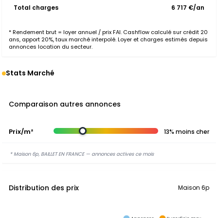
Total charges
6 717 €/an
* Rendement brut = loyer annuel / prix FAI. Cashflow calculé sur crédit 20
ans, apport 20%, taux marché interpolé. Loyer et charges estimés depuis
annonces location du secteur.
Stats Marché
Comparaison autres annonces
Prix/m²
13% moins cher
* Maison 6p, BAILLET EN FRANCE — annonces actives ce mois
Distribution des prix
Maison 6p