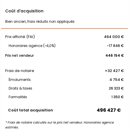
Coût d'acquisition
Bien ancien, frais réduits non appliqués
Prix affiché (FAI)
464 000 €
Honoraires agence (~4,0%)
-17 846 €
Prix net vendeur
446 154 €
Frais de notaire
+32 427 €
Émoluments
4 754 €
Droits & taxes
26 323 €
Formalités
1 350 €
496 427 €
Coût total acquisition
* Frais de notaire calculés sur le prix net vendeur. Honoraires agence
estimés.