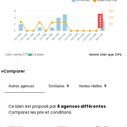
Annonces
Superficie moy.
6
300
Ce bien
4
200
2
100
0
340-350k
350-360k
360-370k
370-380k
380-390k
390-400k
330-340k
400-410k
410-420k
420-430k
430-440k
440-450k
450-460k
460-470k
En vente (17)
Ce bien
Moins cher que 24%
Comparer
Autres agences
Similaires
Ventes réelles
6
6
9
Ce bien est proposé par
6 agences différentes
.
Comparez les prix et conditions.