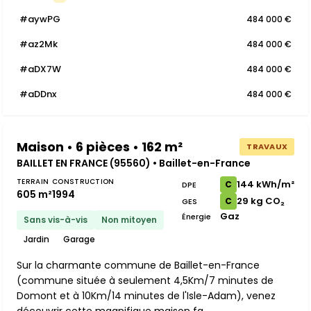
#aywPG
484 000 €
#az2Mk
484 000 €
#aDX7W
484 000 €
#aDDnx
484 000 €
Maison • 6 pièces • 162 m²
TRAVAUX
BAILLET EN FRANCE (95560) • Baillet-en-France
TERRAIN
CONSTRUCTION
144 kWh/m²
C
DPE
605 m²
1994
29 kg CO₂
C
GES
Gaz
Énergie
Sans vis-à-vis
Non mitoyen
Jardin
Garage
Sur la charmante commune de Baillet-en-France
(commune située à seulement 4,5Km/7 minutes de
Domont et à 10Km/14 minutes de l'Isle-Adam), venez