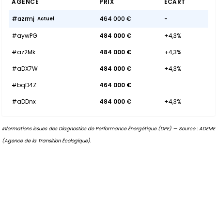
AGENCE
PRIX
ÉCART
#azrmj
464 000 €
-
Actuel
#aywPG
484 000 €
+4,3%
#az2Mk
484 000 €
+4,3%
#aDX7W
484 000 €
+4,3%
#bqD4Z
464 000 €
-
#aDDnx
484 000 €
+4,3%
Informations issues des Diagnostics de Performance Énergétique (DPE) — Source : ADEME
(Agence de la Transition Écologique).